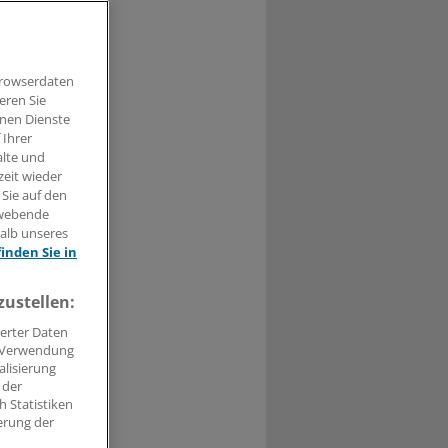
Browserdaten
eren Sie
t haben.
hnen Dienste
 Ihrer
alte und
n »
zeit wieder
 Sie auf den
hwebende
halb unseres
finden Sie in
zustellen:
erter Daten
. Verwendung
alisierung
 der
 Statistiken
erung der