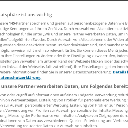
vatsphäre ist uns wichtig
 Leserin, lieber Leser,
nsere
145
-Partner speichern und greifen auf personenbezogene Daten wie 
utige Kennungen auf Ihrem Gerät zu. Durch Auswahl von Akzeptieren aktivi
tändigen Beitrag können Sie lesen, sobald Sie sich eingelogg
echnologien für die unter „Wir und unsere Partner verarbeiten Daten, um I
ellen“ aufgeführten Zwecke. Durch Auswahl von Alle ablehnen oder Widerruf
ng werden diese deaktiviert. Wenn Tracker deaktiviert sind, sind manche Inh
Jetzt anmelden »
Kostenlos registriere
öglicherweise nicht mehr so relevant für Sie. Sie können dieses Menü jeder
um Ihre Einstellungen zu ändern oder Ihre Einwilligung zu widerrufen, indem
 vergessen?
nstellungen verwalten am unteren Rand der Webseite klicken [oder das sc
es Problem beim Login?
en links auf der Webseite, falls zutreffend]. Ihre Einstellungen gelten inner
eitere Informationen finden Sie in unserer Datenschutzerklärung.
Details 
dung ist mit wenigen Klicks erledigt und kostenlos.
Datenschutzerklärung.
teile des kostenlosen Login:
 unsere Partner verarbeiten Daten, um Folgendes bereit
r
Analysen, Hintergründe und Infografiken
von oder Zugriff auf Informationen auf einem Endgerät. Verwendung reduzi
l von Werbeanzeigen. Erstellung von Profilen für personalisierte Werbung
usive
Interviews und Praxis-Tipps
en zur Auswahl personalisierter Werbung. Erstellung von Profilen zur Person
iff auf alle
medizinischen Berichte und Kommentare
en. Verwendung von Profilen zur Auswahl personalisierter Inhalte. Messung
ung. Messung der Performance von Inhalten. Analyse von Zielgruppen durch
Voraussetzungen für den Zugang
inationen von Daten aus verschiedenen Quellen. Entwicklung und Verbess
 Verwendung reduzierter Daten zur Auswahl von Inhalten.