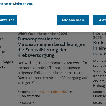
 Partner (Lieferanten)
 anzeigen
Alle ablehnen
Akz
Interv
WIdO-Qualitätsmonitor 2026
2026
et
Tumoroperationen:
Krebs
Mindestmengen beschleunigen
er
in ei
die Zentralisierung der
iner
ist di
Krebsversorgung
r
Mindes
en Augen
Der WIdO-Qualitätsmonitor 2026 weist für
konzent
bei.
mehrere komplexe Tumoroperationen
Versorg
steigende Fallzahlen je Krankenhaus aus.
Konstan
Damit konzentriert sich die Versorgung auf
erklärt
weniger Kliniken.
bislang 
Kooperation
|
In Kooperation mit:
AOK-
Koopera
Bundesverband
Bundesv
06.08.2026
06.08.2