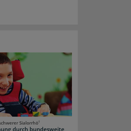
†
chwerer Sialorrhö
dnung durch bundesweite