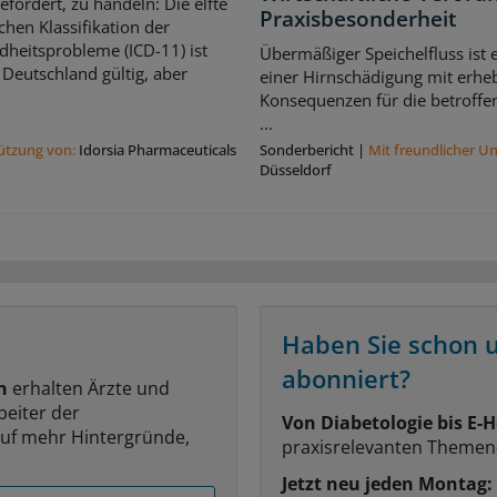
gefordert, zu handeln: Die elfte
Praxisbesonderheit
schen Klassifikation der
heitsprobleme (ICD-11) ist
Übermäßiger Speichelfluss ist
 Deutschland gültig, aber
einer Hirnschädigung mit erhe
Konsequenzen für die betroffe
...
tützung von:
Idorsia Pharmaceuticals
Sonderbericht
|
Mit freundlicher U
Düsseldorf
Haben Sie schon 
abonniert?
n
erhalten Ärzte und
beiter der
Von Diabetologie bis E-H
auf mehr Hintergründe,
praxisrelevanten Themen
Jetzt neu jeden Montag: