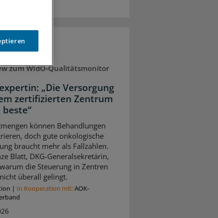
eptieren
iew zum WIdO-Qualitätsmonitor
expertin: „Die Versorgung
nem zertifizierten Zentrum
e beste“
tmengen können Behandlungen
rieren, doch gute onkologische
ung braucht mehr als Fallzahlen.
ze Blatt, DKG-Generalsekretärin,
, warum die Steuerung in Zentren
nicht überall gelingt.
tion
|
In Kooperation mit:
AOK-
erband
026