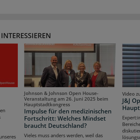
 INTERESSIEREN
Johnson & Johnson Open House-
Video z
Veranstaltung am 26. Juni 2025 beim
J&J O
Hauptstadtkongress
Haupt
Impulse für den medizinischen
ten
s
Fortschritt: Welches Mindset
Expert:i
Bereich
braucht Deutschland?
diskutie
Vieles muss anders werden, weil das
unseres
lösungso