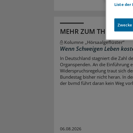
Liste der
Zwecke
MEHR ZUM THEMA
Kolumne „Hörsaalgeflüster“
Wenn Schweigen Leben kost
In Deutschland stagniert die Zahl d
Organspenden. An die Einführung e
Widerspruchsregelung traut sich de
Bundestag bisher nicht heran. In d
der bvmd führt daran kein Weg vor
06.08.2026