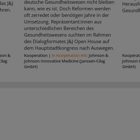
deutsche Gesundheitswesen nicht bleiben
as J&J
Herausf
kann, wie es ist. Doch Reformen werden
hren.
Gesundh
oft zerredet oder benötigen Jahre in der
Umsetzung. Repräsentant:innen aus
unterschiedlichen Bereichen des
Gesundheitswesens suchten im Rahmen
des Dialogformates J&J Open House auf
dem Hauptstadtkongress nach Auswegen.
son &
Kooperation
|
In Kooperation mit:
Johnson &
Kooperat
ilag
Johnson Innovative Medicine (Janssen-Cilag
Johnson I
GmbH)
GmbH)