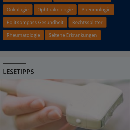
Onkologie
Ophthalmologie
Pneumologie
PolitKompass Gesundheit
Rechtssplitter
Rheumatologie
Seltene Erkrankungen
LESETIPPS