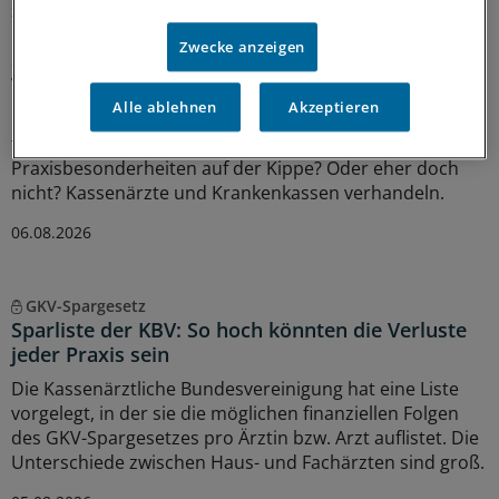
Sparpaket sorgt für Unsicherheit
Praxisbesonderheiten in Zeiten des GKV-
Zwecke anzeigen
Spargesetzes: Klarheit soll es in der kommenden
Woche geben
Alle ablehnen
Akzeptieren
Ein Passus des Beitragssatzstabilisierungsgesetz sorgt
für Unruhe unter Ärztinnen und Ärzten. Stehen die
Praxisbesonderheiten auf der Kippe? Oder eher doch
nicht? Kassenärzte und Krankenkassen verhandeln.
06.08.2026
GKV-Spargesetz
Sparliste der KBV: So hoch könnten die Verluste
jeder Praxis sein
Die Kassenärztliche Bundesvereinigung hat eine Liste
vorgelegt, in der sie die möglichen finanziellen Folgen
des GKV-Spargesetzes pro Ärztin bzw. Arzt auflistet. Die
Unterschiede zwischen Haus- und Fachärzten sind groß.