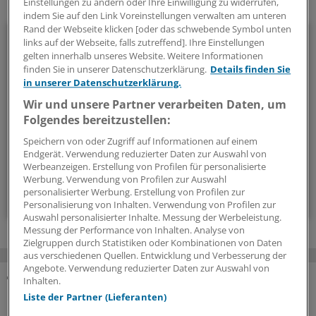
Einstellungen zu ändern oder Ihre Einwilligung zu widerrufen,
Ihr Newsletter zum Thema
indem Sie auf den Link Voreinstellungen verwalten am unteren
Rand der Webseite klicken [oder das schwebende Symbol unten
Politik & Debatte
links auf der Webseite, falls zutreffend]. Ihre Einstellungen
gelten innerhalb unseres Website. Weitere Informationen
Mit diesem Newsletter blicken Sie hinter das tägliche
finden Sie in unserer Datenschutzerklärung.
Details finden Sie
in unserer Datenschutzerklärung.
Geschehen in der Gesundheitspolitik. Mit Analysen,
Hintergründen und einem Blick auf Themen, die die Agenda
Wir und unsere Partner verarbeiten Daten, um
bestimmen.
Folgendes bereitzustellen:
Speichern von oder Zugriff auf Informationen auf einem
Endgerät. Verwendung reduzierter Daten zur Auswahl von
14-tägig, donnerstags
Werbeanzeigen. Erstellung von Profilen für personalisierte
Werbung. Verwendung von Profilen zur Auswahl
personalisierter Werbung. Erstellung von Profilen zur
Zum Abonnieren bitte anmelden
Personalisierung von Inhalten. Verwendung von Profilen zur
Auswahl personalisierter Inhalte. Messung der Werbeleistung.
Messung der Performance von Inhalten. Analyse von
Zielgruppen durch Statistiken oder Kombinationen von Daten
aus verschiedenen Quellen. Entwicklung und Verbesserung der
Angebote. Verwendung reduzierter Daten zur Auswahl von
Inhalten.
MEHR ZUM THEMA
Liste der Partner (Lieferanten)