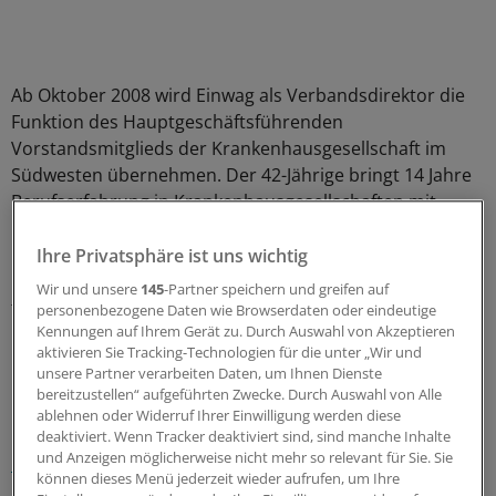
Ab Oktober 2008 wird Einwag als Verbandsdirektor die
Funktion des Hauptgeschäftsführenden
Vorstandsmitglieds der Krankenhausgesellschaft im
Südwesten übernehmen. Der 42-Jährige bringt 14 Jahre
Berufserfahrung in Krankenhausgesellschaften mit.
Nach fünf Jahren als Referent bei der Deutschen
Krankenhausgesellschaft ist Einwag seit 1999 in der
Ihre Privatsphäre ist uns wichtig
Baden-Württembergischen Krankenhausgesellschaft
Wir und unsere
145
-Partner speichern und greifen auf
tätig.
personenbezogene Daten wie Browserdaten oder eindeutige
Kennungen auf Ihrem Gerät zu. Durch Auswahl von Akzeptieren
aktivieren Sie Tracking-Technologien für die unter „Wir und
0
unsere Partner verarbeiten Daten, um Ihnen Dienste
bereitzustellen“ aufgeführten Zwecke. Durch Auswahl von Alle
ablehnen oder Widerruf Ihrer Einwilligung werden diese
Schlagworte:
deaktiviert. Wenn Tracker deaktiviert sind, sind manche Inhalte
und Anzeigen möglicherweise nicht mehr so relevant für Sie. Sie
Berufspolitik
können dieses Menü jederzeit wieder aufrufen, um Ihre