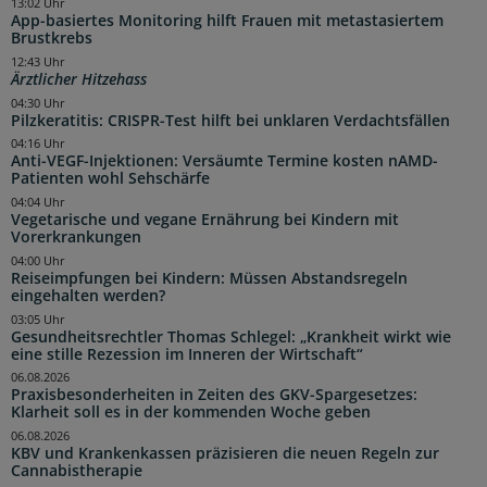
13:02 Uhr
App-basiertes Monitoring hilft Frauen mit metastasiertem
Brustkrebs
12:43 Uhr
Ärztlicher Hitzehass
04:30 Uhr
Pilzkeratitis: CRISPR-Test hilft bei unklaren Verdachtsfällen
04:16 Uhr
Anti-VEGF-Injektionen: Versäumte Termine kosten nAMD-
Patienten wohl Sehschärfe
04:04 Uhr
Vegetarische und vegane Ernährung bei Kindern mit
Vorerkrankungen
04:00 Uhr
Reiseimpfungen bei Kindern: Müssen Abstandsregeln
eingehalten werden?
03:05 Uhr
Gesundheitsrechtler Thomas Schlegel: „Krankheit wirkt wie
eine stille Rezession im Inneren der Wirtschaft“
06.08.2026
Praxisbesonderheiten in Zeiten des GKV-Spargesetzes:
Klarheit soll es in der kommenden Woche geben
06.08.2026
KBV und Krankenkassen präzisieren die neuen Regeln zur
Cannabistherapie