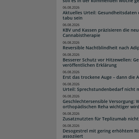
soll es in der kommenden Woche g
06.08.2026
Aktuelles Urteil: Gesundheitsdaten 
tabu sein
06.08.2026
KBV und Kassen präzisieren die neu
Cannabistherapie
06.08.2026
Reversible Nachtblindheit nach Adi
06.08.2026
Besserer Schutz vor Hitzewellen: G
veröffentlichen Erklärung
06.08.2026
Erst das trockene Auge – dann di
06.08.2026
Urteil: Sprechstundenbedarf nicht 
06.08.2026
Geschlechtersensible Versorgung: W
orthopädischen Reha wichtiger wir
06.08.2026
Zusatznutzten für Teplizumab nicht 
06.08.2026
Desogestrel mit gering erhöhtem R
assoziiert