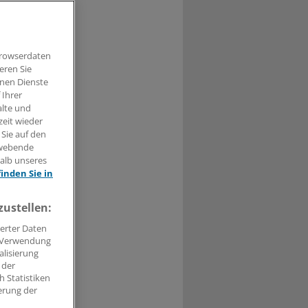
ren immer
ät, warnt der
Browserdaten
eren Sie
hnen Dienste
 Ihrer
alte und
zeit wieder
t haben.
 Sie auf den
hwebende
n »
halb unseres
finden Sie in
zustellen:
erter Daten
. Verwendung
alisierung
 der
 Statistiken
erung der