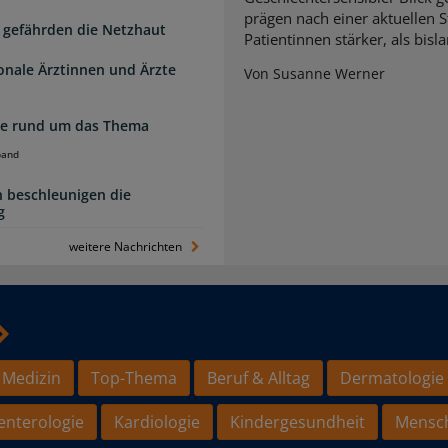
prägen nach einer aktuellen S
 gefährden die Netzhaut
Patientinnen stärker, als bi
ionale Ärztinnen und Ärzte
Von Susanne Werner
zte rund um das Thema
band
 beschleunigen die
g
weitere Nachrichten
 Medizin
Top-Thema
Beruf & Alltag
Dermatologie
enterologie
Kardiologie
Kindergesundheit
Mensc