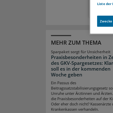
Liste der
Zwecke
MEHR ZUM THEMA
Sparpaket sorgt für Unsicherheit
Praxisbesonderheiten in Z
des GKV-Spargesetzes: Klar
soll es in der kommenden
Woche geben
Ein Passus des
Beitragssatzstabilisierungsgesetz so
Unruhe unter Ärztinnen und Ärzten
die Praxisbesonderheiten auf der K
Oder eher doch nicht? Kassenärzte
Krankenkassen verhandeln.