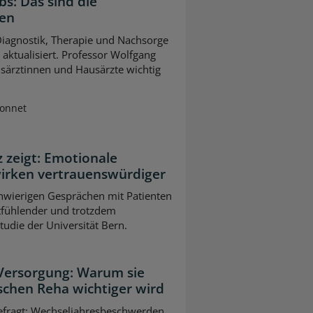
bs: Das sind die
gen
 Diagnostik, Therapie und Nachsorge
ktualisiert. Professor Wolfgang
usärztinnen und Hausärzte wichtig
Sonnet
z zeigt: Emotionale
wirken vertrauenswürdiger
chwierigen Gesprächen mit Patienten
tfühlender und trotzdem
Studie der Universität Bern.
 Versorgung: Warum sie
schen Reha wichtiger wird
gefragt: Wechseljahresbeschwerden