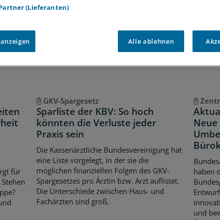
 Partner (Lieferanten)
Voraussetzungen für den Zugang
 anzeigen
Alle ablehnen
Akz
GKV-Spargesetz
Zentr
eiten
Sparliste der KBV: So hoch
Aktua
heit
könnten die Verluste jeder
Neue 
Praxis sein
Umbe
Bürok
Die Kassenärztliche Bundesvereinigung hat
eine Liste vorgelegt, in der sie die
Bundes
möglichen finanziellen Folgen des GKV-
rgt für
haben 
Spargesetzes pro Ärztin bzw. Arzt auflistet.
. Stehen
Bundes
Die Unterschiede zwischen Haus- und
ippe?
Entwurf
Fachärzten sind groß.
 und
innovat
und bew