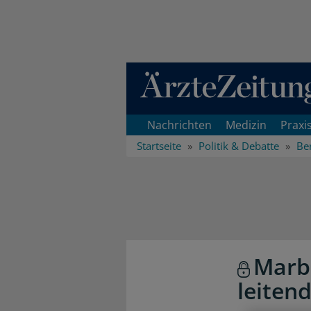
Direkt zum Inhaltsbereich
Nachrichten
Medizin
Praxi
Startseite
Politik & Debatte
Ber
Marbu
leiten