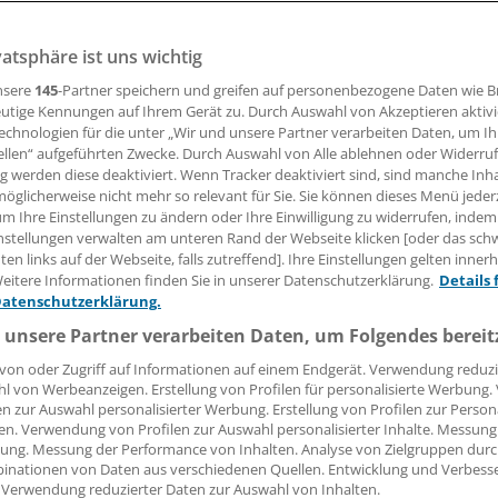
ie Kliniken in Nordrhein-Westfalen und Rheinland-Pfalz spa
vatsphäre ist uns wichtig
leitenden Ärzten und gefährden damit die Versorgungsqualit
andesverband des Marburger Bundes (MB).
nsere
145
-Partner speichern und greifen auf personenbezogene Daten wie 
utige Kennungen auf Ihrem Gerät zu. Durch Auswahl von Akzeptieren aktivi
echnologien für die unter „Wir und unsere Partner verarbeiten Daten, um I
 Leserin, lieber Leser,
ellen“ aufgeführten Zwecke. Durch Auswahl von Alle ablehnen oder Widerruf
ng werden diese deaktiviert. Wenn Tracker deaktiviert sind, sind manche Inh
öglicherweise nicht mehr so relevant für Sie. Sie können dieses Menü jeder
tändigen Beitrag können Sie lesen, sobald Sie sich eingelogg
um Ihre Einstellungen zu ändern oder Ihre Einwilligung zu widerrufen, indem
nstellungen verwalten am unteren Rand der Webseite klicken [oder das sc
Jetzt anmelden »
Kostenlos registriere
en links auf der Webseite, falls zutreffend]. Ihre Einstellungen gelten inner
eitere Informationen finden Sie in unserer Datenschutzerklärung.
Details 
 vergessen?
Datenschutzerklärung.
es Problem beim Login?
 unsere Partner verarbeiten Daten, um Folgendes bereit
dung ist mit wenigen Klicks erledigt und kostenlos.
von oder Zugriff auf Informationen auf einem Endgerät. Verwendung reduzi
l von Werbeanzeigen. Erstellung von Profilen für personalisierte Werbung
teile des kostenlosen Login:
en zur Auswahl personalisierter Werbung. Erstellung von Profilen zur Person
en. Verwendung von Profilen zur Auswahl personalisierter Inhalte. Messung
r
Analysen, Hintergründe und Infografiken
ung. Messung der Performance von Inhalten. Analyse von Zielgruppen durch
usive
Interviews und Praxis-Tipps
inationen von Daten aus verschiedenen Quellen. Entwicklung und Verbess
iff auf alle
medizinischen Berichte und Kommentare
 Verwendung reduzierter Daten zur Auswahl von Inhalten.