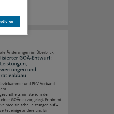
eptieren
ale Änderungen im Überblick
lisierter GOÄ-Entwurf:
Leistungen,
wertungen und
ratieabbau
ärztekammer und PKV-Verband
dem
gesundheitsministerium den
 einer GOÄneu vorgelegt. Er nimmt
ive medizinische Leistungen auf –
ertet einige andere um. Ein