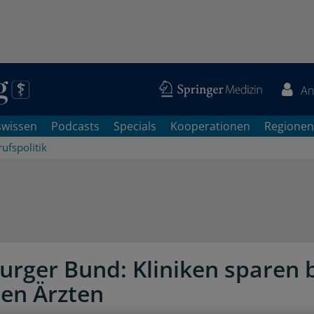
An
swissen
Podcasts
Specials
Kooperationen
Regionen
ufspolitik
rger Bund: Kliniken sparen 
den Ärzten