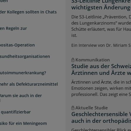
S3-Leitlinie Lungenkre
eben
wichtigsten Änderun
der Kollegen sollten in Chats
Die S3-Leitlinie „Prävention,
des Lungenkarzinoms“ wurde a
en Regeln zur
Schütte erläutert, was für Ha
ist.
positas-Operation
Ein Interview von Dr. Miriam 
esundheitsorganisationen
Kommunikation
Studie aus der Schwei
Ärztinnen und Ärzte 
e Autoimmunerkrankung?
Ärztinnen und Ärzte, die in s
mehr als Defekturarzneimittel
Emotionen zeigen, wirken mi
professionell. Das zeigt eine 
arum sie auch in der
d
Aktuelle Studie
quantifizierbar
Geschlechtersensible
auch in der orthopädi
isiko für ein Meningeom
Geschlechtersensibler Blick 