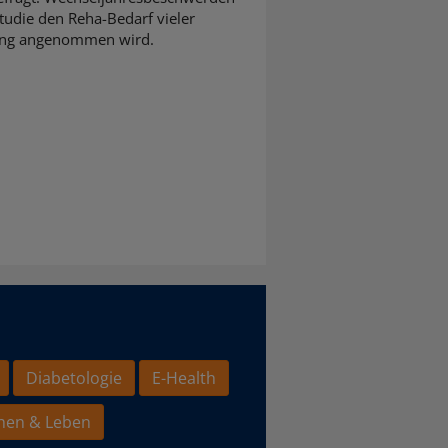
tudie den Reha-Bedarf vieler
slang angenommen wird.
Diabetologie
E-Health
hen & Leben