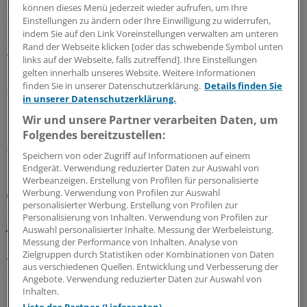
können dieses Menü jederzeit wieder aufrufen, um Ihre
Sparpaket sorgt für Unsicherheit
Einstellungen zu ändern oder Ihre Einwilligung zu widerrufen,
Praxisbesonderheiten in Zeiten des GKV-
indem Sie auf den Link Voreinstellungen verwalten am unteren
Spargesetzes: Klarheit soll es in der kommenden
Rand der Webseite klicken [oder das schwebende Symbol unten
Woche geben
links auf der Webseite, falls zutreffend]. Ihre Einstellungen
gelten innerhalb unseres Website. Weitere Informationen
Ein Passus des Beitragssatzstabilisierungsgesetz sorgt
finden Sie in unserer Datenschutzerklärung.
Details finden Sie
für Unruhe unter Ärztinnen und Ärzten. Stehen die
in unserer Datenschutzerklärung.
Praxisbesonderheiten auf der Kippe? Oder eher doch
Wir und unsere Partner verarbeiten Daten, um
nicht? Kassenärzte und Krankenkassen verhandeln.
Folgendes bereitzustellen:
06.08.2026
Speichern von oder Zugriff auf Informationen auf einem
Endgerät. Verwendung reduzierter Daten zur Auswahl von
Werbeanzeigen. Erstellung von Profilen für personalisierte
Werbung. Verwendung von Profilen zur Auswahl
GKV-Spargesetz
personalisierter Werbung. Erstellung von Profilen zur
Sparliste der KBV: So hoch könnten die Verluste
Personalisierung von Inhalten. Verwendung von Profilen zur
jeder Praxis sein
Auswahl personalisierter Inhalte. Messung der Werbeleistung.
Messung der Performance von Inhalten. Analyse von
Die Kassenärztliche Bundesvereinigung hat eine Liste
Zielgruppen durch Statistiken oder Kombinationen von Daten
vorgelegt, in der sie die möglichen finanziellen Folgen
aus verschiedenen Quellen. Entwicklung und Verbesserung der
des GKV-Spargesetzes pro Ärztin bzw. Arzt auflistet. Die
Angebote. Verwendung reduzierter Daten zur Auswahl von
Unterschiede zwischen Haus- und Fachärzten sind groß.
Inhalten.