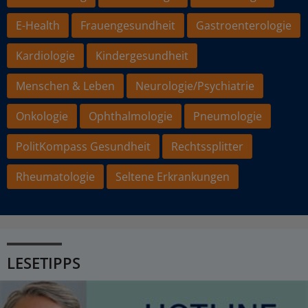
E-Health
Frauengesundheit
Gastroenterologie
Kardiologie
Kindergesundheit
Menschen & Leben
Neurologie/Psychiatrie
Onkologie
Ophthalmologie
Pneumologie
PolitKompass Gesundheit
Rechtssplitter
Rheumatologie
Seltene Erkrankungen
LESETIPPS