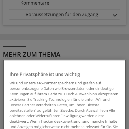
Kommentare
Voraussetzungen für den Zugang
MEHR ZUM THEMA
Notfallversorgung
Neuer Bereitschaftsdienst in Nordrhein ist ein
Ihre Privatsphäre ist uns wichtig
Erfolgsmodell
Wir und unsere
145
-Partner speichern und greifen auf
In nur zwölf Stunden waren die 6.000 Fahrdienste
personenbezogene Daten wie Browserdaten oder eindeutige
vergeben: Der neu strukturierte ärztliche
Kennungen auf Ihrem Gerät zu. Durch Auswahl von Akzeptieren
Bereitschaftsdienst in Nordrhein wird gut angenommen.
aktivieren Sie Tracking-Technologien für die unter „Wir und
Zuständig sind spezielle Kooperationsmediziner.
unsere Partner verarbeiten Daten, um Ihnen Dienste
bereitzustellen“ aufgeführten Zwecke. Durch Auswahl von Alle
07.08.2026
ablehnen oder Widerruf Ihrer Einwilligung werden diese
deaktiviert. Wenn Tracker deaktiviert sind, sind manche Inhalte
und Anzeigen möglicherweise nicht mehr so relevant für Sie. Sie