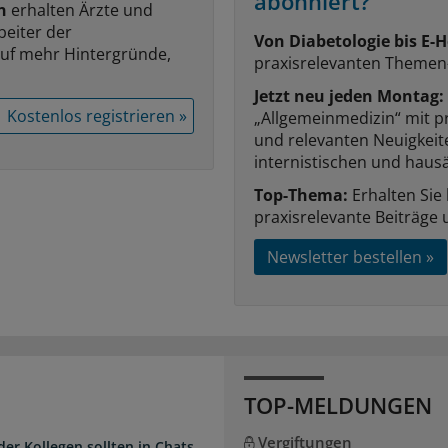
abonniert?
n
erhalten Ärzte und
beiter der
Von Diabetologie bis E-H
auf mehr Hintergründe,
praxisrelevanten Themen
Jetzt neu jeden Montag:
Kostenlos registrieren »
„Allgemeinmedizin“ mit p
und relevanten Neuigkei
internistischen und hausä
Top-Thema:
Erhalten Sie
praxisrelevante Beiträge 
Newsletter bestellen »
TOP-MELDUNGEN
Vergiftungen
der Kollegen sollten in Chats