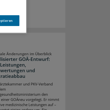
eptieren
ale Änderungen im Überblick
lisierter GOÄ-Entwurf:
Leistungen,
wertungen und
ratieabbau
ärztekammer und PKV-Verband
dem
gesundheitsministerium den
 einer GOÄneu vorgelegt. Er nimmt
ive medizinische Leistungen auf –
ertet einige andere um. Ein