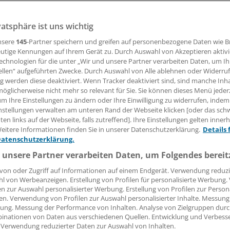
ländische Ärzte mehr als im Jahr zuvor weist die aktuelle B
en in zwei Grafiken, wie hoch die Zuwächse aus den einzeln
vatsphäre ist uns wichtig
ern sind, und wie sich die Gesamtzahl der berufstätigen M
nsere
145
-Partner speichern und greifen auf personenbezogene Daten wie 
m Laufe der Jahre verändert hat.
utige Kennungen auf Ihrem Gerät zu. Durch Auswahl von Akzeptieren aktivi
echnologien für die unter „Wir und unsere Partner verarbeiten Daten, um I
ellen“ aufgeführten Zwecke. Durch Auswahl von Alle ablehnen oder Widerruf
 Leserin, lieber Leser,
ng werden diese deaktiviert. Wenn Tracker deaktiviert sind, sind manche Inh
öglicherweise nicht mehr so relevant für Sie. Sie können dieses Menü jeder
tändigen Beitrag können Sie lesen, sobald Sie sich eingelogg
um Ihre Einstellungen zu ändern oder Ihre Einwilligung zu widerrufen, indem
nstellungen verwalten am unteren Rand der Webseite klicken [oder das sc
en links auf der Webseite, falls zutreffend]. Ihre Einstellungen gelten inner
Jetzt anmelden »
Kostenlos registriere
eitere Informationen finden Sie in unserer Datenschutzerklärung.
Details 
Datenschutzerklärung.
 vergessen?
 unsere Partner verarbeiten Daten, um Folgendes bereit
es Problem beim Login?
von oder Zugriff auf Informationen auf einem Endgerät. Verwendung reduzi
dung ist mit wenigen Klicks erledigt und kostenlos.
l von Werbeanzeigen. Erstellung von Profilen für personalisierte Werbung
en zur Auswahl personalisierter Werbung. Erstellung von Profilen zur Person
teile des kostenlosen Login:
en. Verwendung von Profilen zur Auswahl personalisierter Inhalte. Messung
ung. Messung der Performance von Inhalten. Analyse von Zielgruppen durch
r
Analysen, Hintergründe und Infografiken
inationen von Daten aus verschiedenen Quellen. Entwicklung und Verbess
usive
Interviews und Praxis-Tipps
 Verwendung reduzierter Daten zur Auswahl von Inhalten.