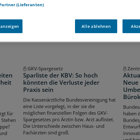
iff auf alle
medizinischen Berichte und Kommentare
 Partner (Lieferanten)
Voraussetzungen für den Zugang
 anzeigen
Alle ablehnen
Akz
GKV-Spargesetz
Zentr
eiten
Sparliste der KBV: So hoch
Aktua
heit
könnten die Verluste jeder
Neue 
Praxis sein
Umbe
Bürok
Die Kassenärztliche Bundesvereinigung hat
eine Liste vorgelegt, in der sie die
Bundes
möglichen finanziellen Folgen des GKV-
rgt für
haben 
Spargesetzes pro Ärztin bzw. Arzt auflistet.
. Stehen
Bundes
Die Unterschiede zwischen Haus- und
ippe?
Entwurf
Fachärzten sind groß.
 und
innovat
und bew