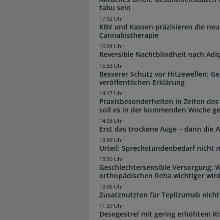
tabu sein
17:02 Uhr
KBV und Kassen präzisieren die neu
Cannabistherapie
16:04 Uhr
Reversible Nachtblindheit nach Adi
15:53 Uhr
Besserer Schutz vor Hitzewellen: G
veröffentlichen Erklärung
14:47 Uhr
Praxisbesonderheiten in Zeiten des
soll es in der kommenden Woche g
14:03 Uhr
Erst das trockene Auge – dann di
13:56 Uhr
Urteil: Sprechstundenbedarf nicht 
13:50 Uhr
Geschlechtersensible Versorgung: W
orthopädischen Reha wichtiger wir
13:06 Uhr
Zusatznutzten für Teplizumab nicht 
11:39 Uhr
Desogestrel mit gering erhöhtem R