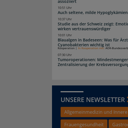
assoziiert
10:51 Uhr
Auch seltene, milde Hypoglykämien
10:37 Uhr
Studie aus der Schweiz zeigt: Emot
wirken vertrauenswürdiger
10:01 Uhr
Blaualgen in Badeseen: Was für Är
Cyanobakterien wichtig ist
Kooperation
|
In Kooperation mit:
AOK-Bundesver
07:30 Uhr
Tumoroperationen: Mindestmengen
Zentralisierung der Krebsversorgun
UNSERE NEWSLETTER
Allgemeinmedizin und Innere
Frauengesundheit
Gastro