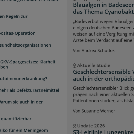
Blaualgen in Badeseen
das Thema Cyanobakter
en Regeln zur
„Badeverbot wegen Blaualgen
einigen deutschen Badeseen
positas-Operation
weisen auf eine Vergiftung m
Ärzte beim Verdacht auf eine 
esundheitsorganisationen
Von Andrea Schudok
 GKV-Spargesetzes: Klarheit
Aktuelle Studie
eben
Geschlechtersensible
auch in der orthopädi
e Autoimmunerkrankung?
Geschlechtersensibler Blick 
mehr als Defekturarzneimittel
prägen nach einer aktuellen S
Patientinnen stärker, als bi
arum sie auch in der
d
Von Susanne Werner
quantifizierbar
Update 2026
isiko für ein Meningeom
S3-Leitlinie Lungenkre