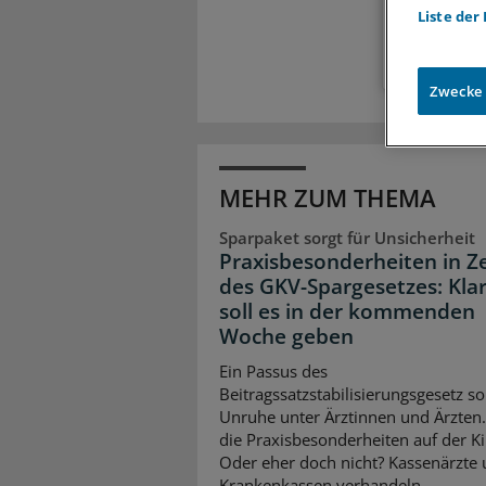
Zugr
Liste der
Zwecke
MEHR ZUM THEMA
Sparpaket sorgt für Unsicherheit
Praxisbesonderheiten in Z
des GKV-Spargesetzes: Klar
soll es in der kommenden
Woche geben
Ein Passus des
Beitragssatzstabilisierungsgesetz so
Unruhe unter Ärztinnen und Ärzten
die Praxisbesonderheiten auf der K
Oder eher doch nicht? Kassenärzte
Krankenkassen verhandeln.