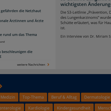
wichtigsten Änderun
 gefährden die Netzhaut
Die S3-Leitlinie „Prävention,
des Lungenkarzinoms“ wurde a
ionale Ärztinnen und Ärzte
Schütte erläutert, was für Ha
ist.
zte rund um das Thema
Ein Interview von Dr. Miriam 
band
 beschleunigen die
g
weitere Nachrichten
 Medizin
Top-Thema
Beruf & Alltag
Dermatologie
enterologie
Kardiologie
Kindergesundheit
Mensc