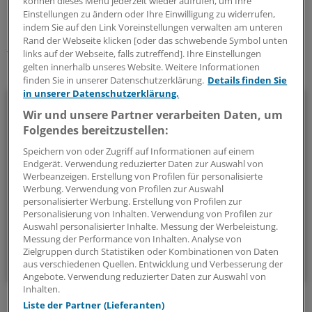
können dieses Menü jederzeit wieder aufrufen, um Ihre
Einstellungen zu ändern oder Ihre Einwilligung zu widerrufen,
Schlagworte:
indem Sie auf den Link Voreinstellungen verwalten am unteren
Rand der Webseite klicken [oder das schwebende Symbol unten
Berufspolitik
links auf der Webseite, falls zutreffend]. Ihre Einstellungen
gelten innerhalb unseres Website. Weitere Informationen
Ihr Newsletter zum Thema
finden Sie in unserer Datenschutzerklärung.
Details finden Sie
in unserer Datenschutzerklärung.
Politik & Debatte
Wir und unsere Partner verarbeiten Daten, um
Folgendes bereitzustellen:
Mit diesem Newsletter blicken Sie hinter das tägliche
Geschehen in der Gesundheitspolitik. Mit Analysen,
Speichern von oder Zugriff auf Informationen auf einem
Endgerät. Verwendung reduzierter Daten zur Auswahl von
Hintergründen und einem Blick auf Themen, die die Agenda
Werbeanzeigen. Erstellung von Profilen für personalisierte
bestimmen.
Werbung. Verwendung von Profilen zur Auswahl
personalisierter Werbung. Erstellung von Profilen zur
Personalisierung von Inhalten. Verwendung von Profilen zur
14-tägig, donnerstags
Auswahl personalisierter Inhalte. Messung der Werbeleistung.
Messung der Performance von Inhalten. Analyse von
Zielgruppen durch Statistiken oder Kombinationen von Daten
Zum Abonnieren bitte anmelden
aus verschiedenen Quellen. Entwicklung und Verbesserung der
Angebote. Verwendung reduzierter Daten zur Auswahl von
Inhalten.
Liste der Partner (Lieferanten)