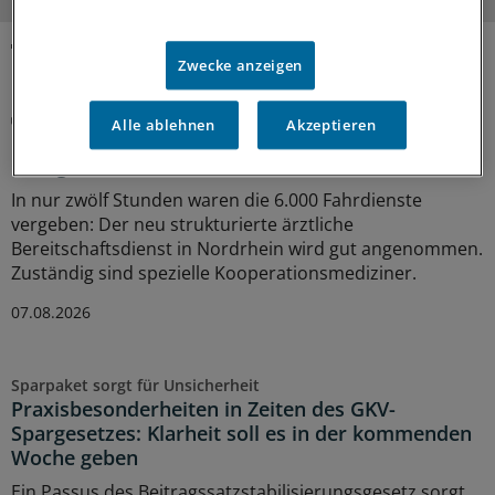
Zwecke anzeigen
MEHR ZUM THEMA
Notfallversorgung
Alle ablehnen
Akzeptieren
Neuer Bereitschaftsdienst in Nordrhein ist ein
Erfolgsmodell
In nur zwölf Stunden waren die 6.000 Fahrdienste
vergeben: Der neu strukturierte ärztliche
Bereitschaftsdienst in Nordrhein wird gut angenommen.
Zuständig sind spezielle Kooperationsmediziner.
07.08.2026
Sparpaket sorgt für Unsicherheit
Praxisbesonderheiten in Zeiten des GKV-
Spargesetzes: Klarheit soll es in der kommenden
Woche geben
Ein Passus des Beitragssatzstabilisierungsgesetz sorgt