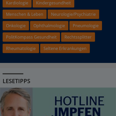
Kardiologie
Kindergesundheit
Menschen & Leben
Neurologie/Psychiatrie
Onkologie
Ophthalmologie
Pneumologie
PolitKompass Gesundheit
Rechtssplitter
Rheumatologie
Seltene Erkrankungen
LESETIPPS