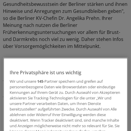
Gesundheitsbewusstsein der Berliner stärken und ihnen
Hinweise und Anregungen zum Gesundbleiben geben",
so die Berliner KV-Chefin Dr. Angelika Prehn. Ihrer
Meinung nach nutzen die Berliner
Früherkennungsuntersuchungen vor allem für Brust-
und Darmkrebs noch viel zu wenig. Daher stehen Infos
über Vorsorgemöglichkeiten im Mittelpunkt.
Mehr als 50 niedergelassene Haus- und Fachärzte und
Psychotherapeuten beteiligen sich an der Aktion, die die
Ihre Privatsphäre ist uns wichtig
KV in Kooperation mit einem lokalen Radiosender
veranstaltet. Zusätzlich zu den Blutdruck-, Blutzucker-
Wir und unsere
145
-Partner speichern und greifen auf
personenbezogene Daten wie Browserdaten oder eindeutige
und Cholesterin-Tests gibt es täglich ein wechselndes
Kennungen auf Ihrem Gerät zu. Durch Auswahl von Akzeptieren
Angebot an Informationen und Untersuchungen.
aktivieren Sie Tracking-Technologien für die unter „Wir und
Orthopäden geben zum Beispiel Hinweise, wie
unsere Partner verarbeiten Daten, um Ihnen Dienste
Rückenschmerzen vorgebeugt werden kann.
bereitzustellen“ aufgeführten Zwecke. Durch Auswahl von Alle
ablehnen oder Widerruf Ihrer Einwilligung werden diese
deaktiviert. Wenn Tracker deaktiviert sind, sind manche Inhalte
0
und Anzeigen möglicherweise nicht mehr so relevant für Sie. Sie