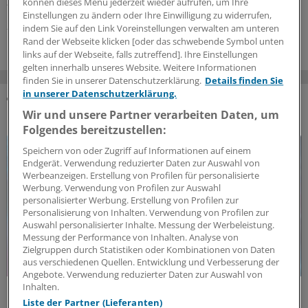
Zielwerte stehen wieder im Fokus.
können dieses Menü jederzeit wieder aufrufen, um Ihre
Einstellungen zu ändern oder Ihre Einwilligung zu widerrufen,
21.07.2026
indem Sie auf den Link Voreinstellungen verwalten am unteren
Rand der Webseite klicken [oder das schwebende Symbol unten
links auf der Webseite, falls zutreffend]. Ihre Einstellungen
gelten innerhalb unseres Website. Weitere Informationen
finden Sie in unserer Datenschutzerklärung.
Details finden Sie
in unserer Datenschutzerklärung.
DAS KÖNNTE SIE AUCH INTERESSIEREN
Wir und unsere Partner verarbeiten Daten, um
Folgendes bereitzustellen:
Speichern von oder Zugriff auf Informationen auf einem
Endgerät. Verwendung reduzierter Daten zur Auswahl von
Werbeanzeigen. Erstellung von Profilen für personalisierte
Werbung. Verwendung von Profilen zur Auswahl
personalisierter Werbung. Erstellung von Profilen zur
Personalisierung von Inhalten. Verwendung von Profilen zur
Auswahl personalisierter Inhalte. Messung der Werbeleistung.
Messung der Performance von Inhalten. Analyse von
Zielgruppen durch Statistiken oder Kombinationen von Daten
aus verschiedenen Quellen. Entwicklung und Verbesserung der
Angebote. Verwendung reduzierter Daten zur Auswahl von
Inhalten.
Politische Perspektive
Liste der Partner (Lieferanten)
Nationale Politik an Europas Gesundheitszielen