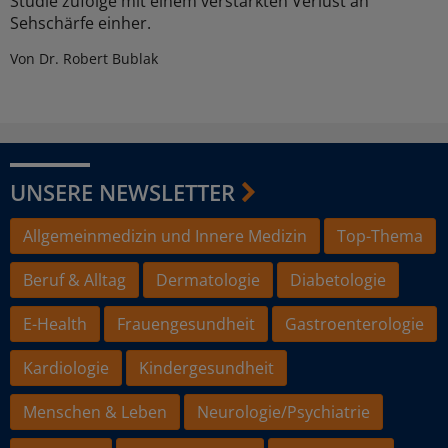
Studie zufolge mit einem verstärkten Verlust an
Sehschärfe einher.
Von Dr. Robert Bublak
UNSERE NEWSLETTER
Allgemeinmedizin und Innere Medizin
Top-Thema
Beruf & Alltag
Dermatologie
Diabetologie
E-Health
Frauengesundheit
Gastroenterologie
Kardiologie
Kindergesundheit
Menschen & Leben
Neurologie/Psychiatrie