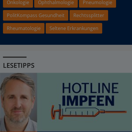
Onkologie
Ophthalmologie
Pneumologie
PolitKompass Gesundheit
Rechtssplitter
Rheumatologie
Seltene Erkrankungen
LESETIPPS