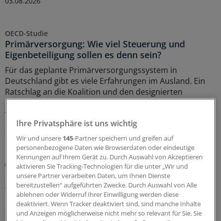
03.08.2026
OECD-Studie
Primärversorgung: Wie viel Steuerung und
Eigenbeteiligung sollen es denn sein?
Für das geplante Primärversorgungssystem in
Deutschland gibt es viele Erfahrungen im Ausland. Ein
Ratschlag an die Koalition und den designierten
Gesundheitsminister Carsten Linnemann lautet: Bitte
viel Zeit für die Umsetzung mitbringen!
Ihre Privatsphäre ist uns wichtig
28.07.2026
Wir und unsere
145
-Partner speichern und greifen auf
personenbezogene Daten wie Browserdaten oder eindeutige
Kennungen auf Ihrem Gerät zu. Durch Auswahl von Akzeptieren
Lipidmanagement
aktivieren Sie Tracking-Technologien für die unter „Wir und
LDL-Cholesterin: Neue US-Leitlinie führt wieder
unsere Partner verarbeiten Daten, um Ihnen Dienste
Zielwerte ein
bereitzustellen“ aufgeführten Zwecke. Durch Auswahl von Alle
ablehnen oder Widerruf Ihrer Einwilligung werden diese
Die aktualisierte US-Leitlinie zur Dyslipidämie gleicht sich
deaktiviert. Wenn Tracker deaktiviert sind, sind manche Inhalte
stark der europäischen Leitlinie an: Die LDL-Cholesterin-
und Anzeigen möglicherweise nicht mehr so relevant für Sie. Sie