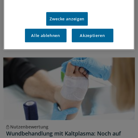
ausrichten
Europas Gesundheitssicherheit braucht verlässlichen
Zwecke anzeigen
Zugang zu plasma‑basierten Therapien. Pauschale
Kostendämpfung kann Versorgung schwächen -
gezielte Ausnahmen schützen Patient*innen.
Alle ablehnen
Akzeptieren
ANZEIGE
|
CSL Behring GmbH
Nutzenbewertung
Wundbehandlung mit Kaltplasma: Noch auf