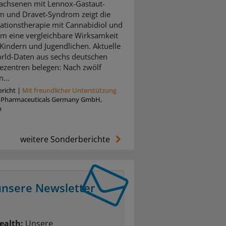
achsenen mit Lennox-Gastaut-
 und Dravet-Syndrom zeigt die
tionstherapie mit Cannabidiol und
m eine vergleichbare Wirksamkeit
 Kindern und Jugendlichen. Aktuelle
rld-Daten aus sechs deutschen
iezentren belegen: Nach zwölf
...
richt
|
Mit freundlicher Unterstützung
z Pharmaceuticals Germany GmbH,
n
weitere Sonderberichte
unsere Newsletter
ealth:
Unsere