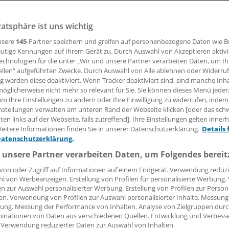
vatsphäre ist uns wichtig
eiten haben britische Gesundheitspolitiker der Video-Kons
roße Bedeutung beigemessen. Das belegt eine Studie von
nsere
145
-Partner speichern und greifen auf personenbezogene Daten wie 
ern aus Oxford.
utige Kennungen auf Ihrem Gerät zu. Durch Auswahl von Akzeptieren aktivi
echnologien für die unter „Wir und unsere Partner verarbeiten Daten, um I
ellen“ aufgeführten Zwecke. Durch Auswahl von Alle ablehnen oder Widerruf
ng werden diese deaktiviert. Wenn Tracker deaktiviert sind, sind manche Inh
 Leserin, lieber Leser,
öglicherweise nicht mehr so relevant für Sie. Sie können dieses Menü jeder
um Ihre Einstellungen zu ändern oder Ihre Einwilligung zu widerrufen, indem
tändigen Beitrag können Sie lesen, sobald Sie sich eingelogg
nstellungen verwalten am unteren Rand der Webseite klicken [oder das sc
en links auf der Webseite, falls zutreffend]. Ihre Einstellungen gelten inner
Jetzt anmelden »
Kostenlos registriere
eitere Informationen finden Sie in unserer Datenschutzerklärung.
Details 
Datenschutzerklärung.
 vergessen?
 unsere Partner verarbeiten Daten, um Folgendes bereit
es Problem beim Login?
von oder Zugriff auf Informationen auf einem Endgerät. Verwendung reduzi
l von Werbeanzeigen. Erstellung von Profilen für personalisierte Werbung
dung ist mit wenigen Klicks erledigt und kostenlos.
en zur Auswahl personalisierter Werbung. Erstellung von Profilen zur Person
teile des kostenlosen Login:
en. Verwendung von Profilen zur Auswahl personalisierter Inhalte. Messung
ung. Messung der Performance von Inhalten. Analyse von Zielgruppen durch
r
Analysen, Hintergründe und Infografiken
inationen von Daten aus verschiedenen Quellen. Entwicklung und Verbess
 Verwendung reduzierter Daten zur Auswahl von Inhalten.
usive
Interviews und Praxis-Tipps