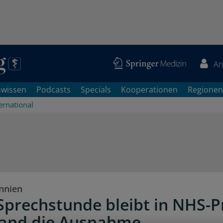
An
swissen
Podcasts
Specials
Kooperationen
Regionen
ernational
nnien
Sprechstunde bleibt in NHS-
land die Ausnahme