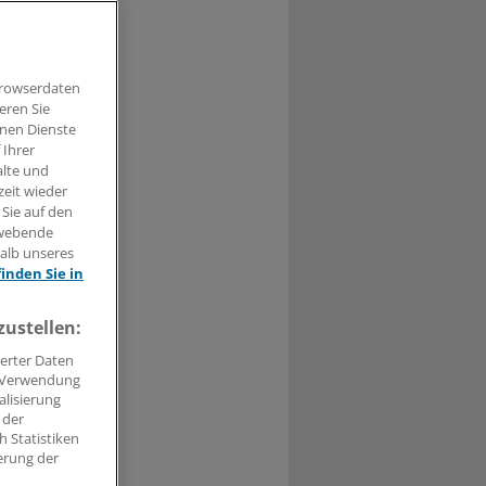
ultation
Browserdaten
eren Sie
hnen Dienste
 Ihrer
alte und
zeit wieder
 Sie auf den
t haben.
hwebende
halb unseres
n »
finden Sie in
zustellen:
erter Daten
. Verwendung
alisierung
 der
 Statistiken
erung der