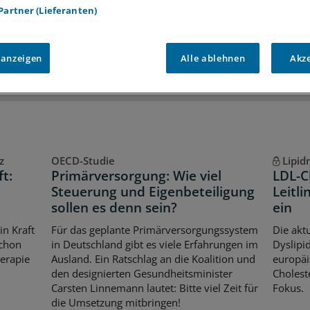
 Partner (Lieferanten)
iff auf alle
medizinischen Berichte und Kommentare
Voraussetzungen für den Zugang
 anzeigen
Alle ablehnen
Akz
z
OECD-Studie
Lipi
ft:
Primärversorgung: Wie viel
LDL-C
t
Steuerung und Eigenbeteiligung
Leitli
sollen es denn sein?
ein
in Kraft
Für das geplante Primärversorgungssystem
Die aktu
schon
in Deutschland gibt es viele Erfahrungen im
Dyslipid
herapie
Ausland. Ein Ratschlag an die Koalition und
europäi
den designierten Gesundheitsminister
Cholest
Carsten Linnemann lautet: Bitte viel Zeit für
Fokus.
die Umsetzung mitbringen!