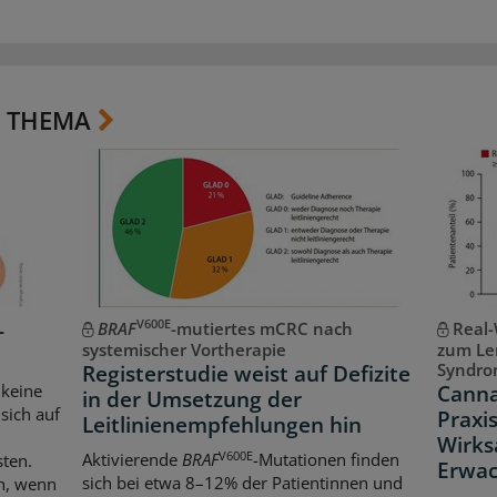
 THEMA
V600E
-
BRAF
-mutiertes mCRC nach
Real-
systemischer Vortherapie
zum Le
Syndr
Registerstudie weist auf Defizite
Canna
 keine
in der Umsetzung der
sich auf
Praxis
Leitlinienempfehlungen hin
Wirks
V600E
Aktivierende
BRAF
-Mutationen finden
sten.
Erwa
sich bei etwa 8–12% der Patientinnen und
ch, wenn