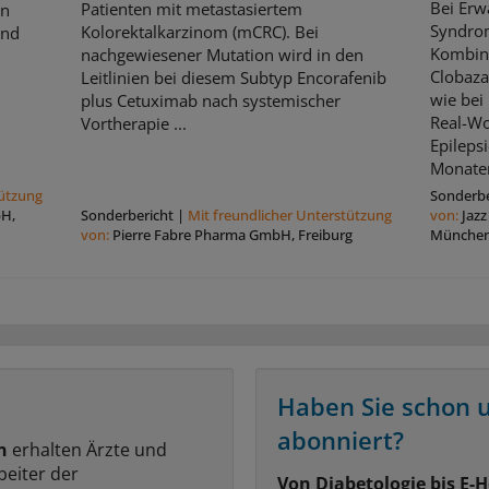
Bei Erw
Patienten mit metastasiertem
en
Syndrom
Kolorektalkarzinom (mCRC). Bei
und
Kombina
nachgewiesener Mutation wird in den
Clobaza
Leitlinien bei diesem Subtyp Encorafenib
wie bei
plus Cetuximab nach systemischer
Real-Wo
Vortherapie ...
Epileps
Monaten
tützung
Sonderbe
bH,
Sonderbericht
|
Mit freundlicher Unterstützung
von:
Jaz
von:
Pierre Fabre Pharma GmbH, Freiburg
Münche
Haben Sie schon 
abonniert?
n
erhalten Ärzte und
beiter der
Von Diabetologie bis E-H