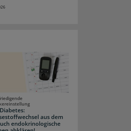
026
riedigende
kereinstellung
Diabetes:
sestoffwechsel aus dem
Auch endokrinologische
hen abklären!