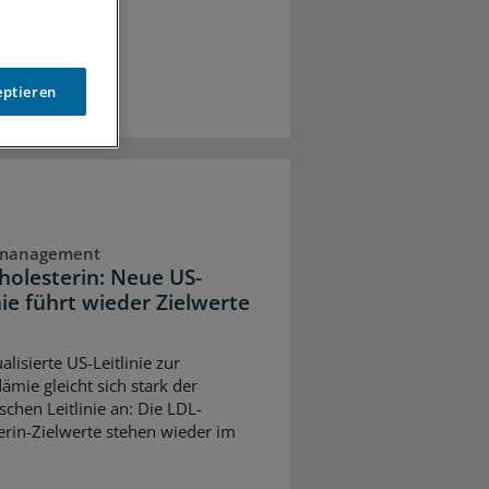
eptieren
dmanagement
holesterin: Neue US-
nie führt wieder Zielwerte
alisierte US-Leitlinie zur
ämie gleicht sich stark der
schen Leitlinie an: Die LDL-
erin-Zielwerte stehen wieder im