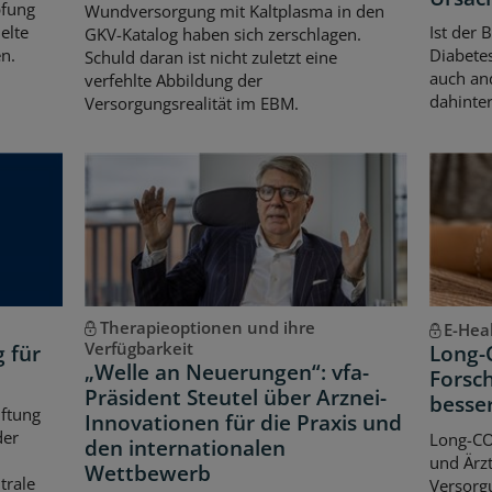
pfung
Wundversorgung mit Kaltplasma in den
elte
Ist der 
GKV-Katalog haben sich zerschlagen.
n.
Diabetes
Schuld daran ist nicht zuletzt eine
auch an
verfehlte Abbildung der
dahinter
Versorgungsrealität im EBM.
Therapieoptionen und ihre
E-Hea
Verfügbarkeit
g für
Long-
„Welle an Neuerungen“: vfa-
Forsch
Präsident Steutel über Arznei-
besse
iftung
Innovationen für die Praxis und
der
Long-CO
den internationalen
und Ärzt
Wettbewerb
trale
Versorgu