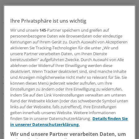
Ihre Privatsphäre ist uns wichtig
Teilweise werden Kassen aus Wettbewerbsgründen zum
Wir und unsere
145
-Partner speichern und greifen auf
Ende des Vorjahres ihren Zusatzbeitrag so knapp wie
personenbezogene Daten wie Browserdaten oder eindeutige
irgend möglich kalkuliert haben – wissend darum, dass
Kennungen auf Ihrem Gerät zu. Durch Auswahl von Akzeptieren
bereits im ersten Halbjahr 2025 eine weitere Anpassung
aktivieren Sie Tracking-Technologien für die unter „Wir und
fällig sein wird.
unsere Partner verarbeiten Daten, um Ihnen Dienste
bereitzustellen“ aufgeführten Zwecke. Durch Auswahl von Alle
ablehnen oder Widerruf Ihrer Einwilligung werden diese
Im Einzelnen hat die Betriebskrankenkasse mhplus
deaktiviert. Wenn Tracker deaktiviert sind, sind manche Inhalte
(rund 510.000 Versicherte) ihren Zusatzbeitrag zum April
und Anzeigen möglicherweise nicht mehr so relevant für Sie. Sie
können dieses Menü jederzeit wieder aufrufen, um Ihre
von 2,56 Prozent auf 3,29 Prozent angehoben. Die Kasse
Einstellungen zu ändern oder Ihre Einwilligung zu widerrufen,
gibt „unerwartet hohe Leistungsausgaben“ als
indem Sie auf den Link Voreinstellungen verwalten am unteren
Begründung für ihren Schritt an.
Rand der Webseite klicken [oder das schwebende Symbol unten
links auf der Webseite, falls zutreffend]. Ihre Einstellungen
Zusatzbeiträge gehen steil nach oben
gelten innerhalb unseres Website. Weitere Informationen
finden Sie in unserer Datenschutzerklärung.
Details finden Sie
in unserer Datenschutzerklärung.
Die betriebsbezogene BKK Salzgitter (rund 56.000
Wir und unsere Partner verarbeiten Daten, um
Versicherte) ließ den Zusatzobolus zum Monatsbeginn