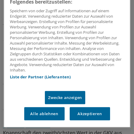
Folgendes bereitzustellen:
um 0,7 Punkte auf 3,5 Prozent steigen. Noch stärker
muss die BKK VerbundPlus (rund 141.000 Versicherte)
Speichern von oder Zugriff auf Informationen auf einem
Endgerät. Verwendung reduzierter Daten zur Auswahl von
an der Schraube des Zusatzbeitrags drehen: Mitte
Werbeanzeigen. Erstellung von Profilen für personalisierte
vergangenen Jahres wies die Kasse noch einen
Werbung. Verwendung von Profilen zur Auswahl
unterdurchschnittlichen Zusatzbeitrag von 1,55 Prozent
personalisierter Werbung. Erstellung von Profilen zur
Personalisierung von Inhalten. Verwendung von Profilen zur
auf. Zum Jahreswechsel war dann ein starker Anstieg um
Auswahl personalisierter Inhalte. Messung der Werbeleistung.
1,3 Punkte auf 2,85 Prozent nötig.
Messung der Performance von Inhalten. Analyse von
Zielgruppen durch Statistiken oder Kombinationen von Daten
aus verschiedenen Quellen. Entwicklung und Verbesserung der
Laut dem letzten verfügbaren Quartalsbericht (3.
Angebote. Verwendung reduzierter Daten zur Auswahl von
Quartal 2024) war im Herbst vergangenen Jahres ein
Inhalten.
Defizit von rund 9,4 Millionen Euro aufgelaufen. Zum 1.
Liste der Partner (Lieferanten)
April musste die Kasse dann nochmals mehr als einen
Beitragspunkt erhöhen – Mitglieder müssen jetzt 3,89
Prozent Zusatzbeitrag zahlen.
Zwecke anzeigen
Wie bereits berichtet, kletterte bei der BKK24 (rund
Alle ablehnen
Akzeptieren
110.000 Versicherte) der
Zusatzbeitrag zum April von
3,25 auf 4,39 Prozent
. Damit weist die Kasse nach der
Knappschaft den zweithöchsten Wert in der GKV aus.