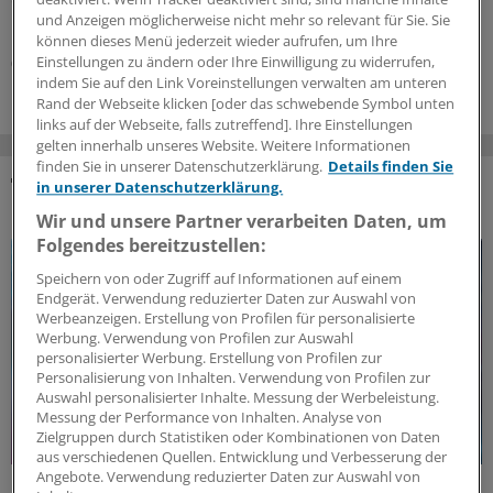
der Arzneitherapie gelten – unter anderem das Aus der
und Anzeigen möglicherweise nicht mehr so relevant für Sie. Sie
Homöopathie auf Kosten der GKV.
können dieses Menü jederzeit wieder aufrufen, um Ihre
Einstellungen zu ändern oder Ihre Einwilligung zu widerrufen,
03.08.2026
indem Sie auf den Link Voreinstellungen verwalten am unteren
Rand der Webseite klicken [oder das schwebende Symbol unten
links auf der Webseite, falls zutreffend]. Ihre Einstellungen
gelten innerhalb unseres Website. Weitere Informationen
finden Sie in unserer Datenschutzerklärung.
Details finden Sie
in unserer Datenschutzerklärung.
DAS KÖNNTE SIE AUCH INTERESSIEREN
Wir und unsere Partner verarbeiten Daten, um
Folgendes bereitzustellen:
Speichern von oder Zugriff auf Informationen auf einem
Endgerät. Verwendung reduzierter Daten zur Auswahl von
Werbeanzeigen. Erstellung von Profilen für personalisierte
Werbung. Verwendung von Profilen zur Auswahl
personalisierter Werbung. Erstellung von Profilen zur
Personalisierung von Inhalten. Verwendung von Profilen zur
Auswahl personalisierter Inhalte. Messung der Werbeleistung.
Messung der Performance von Inhalten. Analyse von
Zielgruppen durch Statistiken oder Kombinationen von Daten
aus verschiedenen Quellen. Entwicklung und Verbesserung der
Angebote. Verwendung reduzierter Daten zur Auswahl von
Politische Perspektive