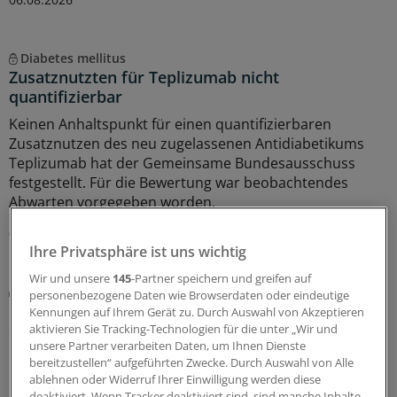
Diabetes mellitus
Zusatznutzten für Teplizumab nicht
quantifizierbar
Keinen Anhaltspunkt für einen quantifizierbaren
Zusatznutzen des neu zugelassenen Antidiabetikums
Teplizumab hat der Gemeinsame Bundesausschuss
festgestellt. Für die Bewertung war beobachtendes
Abwarten vorgegeben worden.
06.08.2026
Ihre Privatsphäre ist uns wichtig
Wir und unsere
145
-Partner speichern und greifen auf
Beitragssatzstabilisierungsgesetz
personenbezogene Daten wie Browserdaten oder eindeutige
GKV-Spargesetz tritt in Kraft: Welche Neuerungen
Kennungen auf Ihrem Gerät zu. Durch Auswahl von Akzeptieren
sofort greifen
aktivieren Sie Tracking-Technologien für die unter „Wir und
unsere Partner verarbeiten Daten, um Ihnen Dienste
Das umstrittene GKV-Spargesetz ist in Kraft getreten.
bereitzustellen“ aufgeführten Zwecke. Durch Auswahl von Alle
Das bedeutet auch, dass schon jetzt einige Regelungen
ablehnen oder Widerruf Ihrer Einwilligung werden diese
deaktiviert. Wenn Tracker deaktiviert sind, sind manche Inhalte