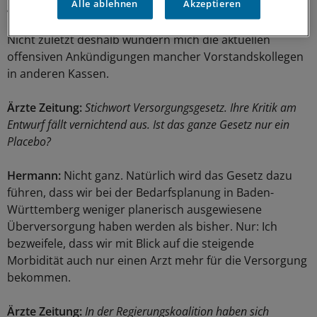
Alle ablehnen
Akzeptieren
gegenwärtig niemand genau kalkulieren kann.
Nicht zuletzt deshalb wundern mich die aktuellen
offensiven Ankündigungen mancher Vorstandskollegen
in anderen Kassen.
Ärzte Zeitung:
Stichwort Versorgungsgesetz. Ihre Kritik am
Entwurf fällt vernichtend aus. Ist das ganze Gesetz nur ein
Placebo?
Hermann:
Nicht ganz. Natürlich wird das Gesetz dazu
führen, dass wir bei der Bedarfsplanung in Baden-
Württemberg weniger planerisch ausgewiesene
Überversorgung haben werden als bisher. Nur: Ich
bezweifele, dass wir mit Blick auf die steigende
Morbidität auch nur einen Arzt mehr für die Versorgung
bekommen.
Ärzte Zeitung:
In der Regierungskoalition haben sich