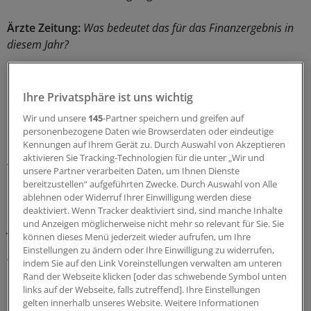
Ärzte Zeitung:
Was bedeutet das für das Finanzergebnis in
diesem Jahr?
Hermann:
Wir erwarten 2011 einen Überschuss von
etwa 140 Millionen Euro. Präzisere Zahlen liegen Ende
Ihre Privatsphäre ist uns wichtig
November vor, unter anderem, weil dann erst der
Wir und unsere
145
-Partner speichern und greifen auf
Schlussausgleich 2010 bekannt ist.
personenbezogene Daten wie Browserdaten oder eindeutige
Kennungen auf Ihrem Gerät zu. Durch Auswahl von Akzeptieren
aktivieren Sie Tracking-Technologien für die unter „Wir und
Ärzte Zeitung:
Können Sie etwas zur Entwicklung bei den
unsere Partner verarbeiten Daten, um Ihnen Dienste
wichtigsten Ausgabenposten sagen?
bereitzustellen“ aufgeführten Zwecke. Durch Auswahl von Alle
ablehnen oder Widerruf Ihrer Einwilligung werden diese
Hermann:
Im stationären Sektor gehen wir in diesem
deaktiviert. Wenn Tracker deaktiviert sind, sind manche Inhalte
und Anzeigen möglicherweise nicht mehr so relevant für Sie. Sie
Jahr von einem Ausgabenplus von etwa vier Prozent aus.
können dieses Menü jederzeit wieder aufrufen, um Ihre
Das haben wir auch so erwartet. Bei den Vertragsärzten
Einstellungen zu ändern oder Ihre Einwilligung zu widerrufen,
wird es vermutlich einen Anstieg von vier bis fünf
indem Sie auf den Link Voreinstellungen verwalten am unteren
Prozent geben.
Rand der Webseite klicken [oder das schwebende Symbol unten
links auf der Webseite, falls zutreffend]. Ihre Einstellungen
gelten innerhalb unseres Website. Weitere Informationen