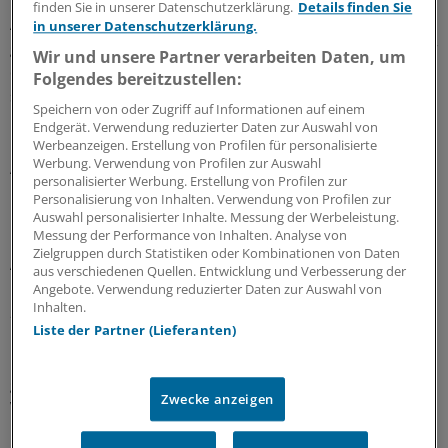
Deutlich über Plan liegen wir bei den Krankengeld-
finden Sie in unserer Datenschutzerklärung.
Details finden Sie
Ausgaben. Das ist sicherlich auch ein Resultat der
in unserer Datenschutzerklärung.
günstigeren Arbeitsmarktsituation. Außerdem haben wir
Wir und unsere Partner verarbeiten Daten, um
deutlich mehr Mitglieder, die Krankengeld-berechtigt
Folgendes bereitzustellen:
sind.
Speichern von oder Zugriff auf Informationen auf einem
Endgerät. Verwendung reduzierter Daten zur Auswahl von
Erfreulich ist die Entwicklung bei den
Werbeanzeigen. Erstellung von Profilen für personalisierte
Werbung. Verwendung von Profilen zur Auswahl
Arzneimittelausgaben. Vor allem den Rabattverträgen
personalisierter Werbung. Erstellung von Profilen zur
ist es zu verdanken, dass am Ende des Jahres ein Minus
Personalisierung von Inhalten. Verwendung von Profilen zur
im hohen einstelligen Bereich stehen wird.
Auswahl personalisierter Inhalte. Messung der Werbeleistung.
Messung der Performance von Inhalten. Analyse von
Zielgruppen durch Statistiken oder Kombinationen von Daten
Ärzte Zeitung:
Andere Kassen werben mit dem Spruch:
aus verschiedenen Quellen. Entwicklung und Verbesserung der
"Garantiert kein Zusatzbeitrag bis 2013". Wie hält es die AOK
Angebote. Verwendung reduzierter Daten zur Auswahl von
Inhalten.
Baden-Württemberg mit derartigen Ankündigungen?
Liste der Partner (Lieferanten)
Hermann:
Wir bleiben solide. Auch 2012 werden wir
garantiert keinen Zusatzbeitrag erheben, wenn das
Zwecke anzeigen
Versorgungsstruktur-Gesetz keine ausufernden
Geschenke für Leistungserbringer mit sich bringt, die