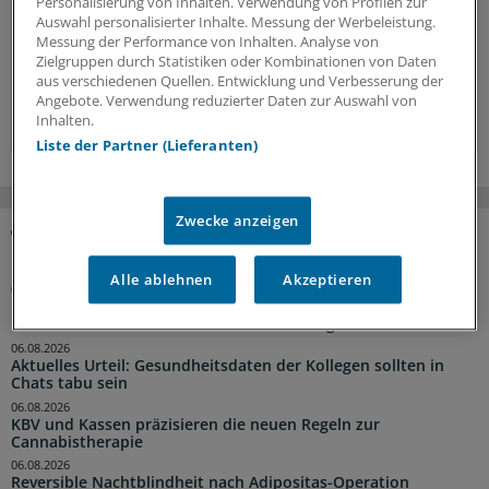
Personalisierung von Inhalten. Verwendung von Profilen zur
Hintergründe, Interviews und Praxis-Tipps.
Auswahl personalisierter Inhalte. Messung der Werbeleistung.
Messung der Performance von Inhalten. Analyse von
Jetzt anmelden »
Zielgruppen durch Statistiken oder Kombinationen von Daten
aus verschiedenen Quellen. Entwicklung und Verbesserung der
Angebote. Verwendung reduzierter Daten zur Auswahl von
Kostenlos registrieren »
Inhalten.
Liste der Partner (Lieferanten)
Zwecke anzeigen
NACHRICHTEN
Alle ablehnen
Akzeptieren
06.08.2026
Praxisbesonderheiten in Zeiten des GKV-Spargesetzes:
Klarheit soll es in der kommenden Woche geben
06.08.2026
Aktuelles Urteil: Gesundheitsdaten der Kollegen sollten in
Chats tabu sein
06.08.2026
KBV und Kassen präzisieren die neuen Regeln zur
Cannabistherapie
06.08.2026
Reversible Nachtblindheit nach Adipositas-Operation