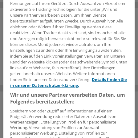
Kennungen auf Ihrem Gerät zu. Durch Auswahl von Akzeptieren
aktivieren Sie Tracking-Technologien für die unter „Wir und
unsere Partner verarbeiten Daten, um Ihnen Dienste
bereitzustellen“ aufgeführten Zwecke. Durch Auswahl von Alle
ablehnen oder Widerruf Ihrer Einwilligung werden diese
deaktiviert. Wenn Tracker deaktiviert sind, sind manche Inhalte
und Anzeigen möglicherweise nicht mehr so relevant für Sie. Sie
können dieses Menü jederzeit wieder aufrufen, um Ihre
Einstellungen zu ändern oder Ihre Einwilligung zu widerrufen,
indem Sie auf den Link Voreinstellungen verwalten am unteren
Rand der Webseite klicken [oder das schwebende Symbol unten
links auf der Webseite, falls zutreffend]. Ihre Einstellungen
gelten innerhalb unseres Website. Weitere Informationen
finden Sie in unserer Datenschutzerklärung.
Details finden Sie
in unserer Datenschutzerklärung.
Wir und unsere Partner verarbeiten Daten, um
Folgendes bereitzustellen:
Vorteile des Logins
Speichern von oder Zugriff auf Informationen auf einem
Endgerät. Verwendung reduzierter Daten zur Auswahl von
Über unser
kostenloses Login
erhalten Ärzte und
Werbeanzeigen. Erstellung von Profilen für personalisierte
Ärztinnen sowie andere Mitarbeiter der
Werbung. Verwendung von Profilen zur Auswahl
personalisierter Werbung. Erstellung von Profilen zur
Gesundheitsbranche Zugriff auf mehr