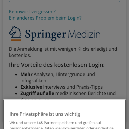
Kennwort vergessen?
Ein anderes Problem beim Login?
Die Anmeldung ist mit wenigen Klicks erledigt und
kostenlos.
Ihre Vorteile des kostenlosen Login:
Mehr
Analysen, Hintergründe und
Infografiken
Exklusive
Interviews und Praxis-Tipps
Zugriff auf alle
medizinischen Berichte und
Kommentare
Voraussetzungen für den Zugang
Ihre Privatsphäre ist uns wichtig
Wir und unsere
145
-Partner speichern und greifen auf
personenbezogene Daten wie Browserdaten oder eindeutige