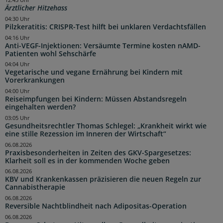
12:43 Uhr
Ärztlicher Hitzehass
04:30 Uhr
Pilzkeratitis: CRISPR-Test hilft bei unklaren Verdachtsfällen
04:16 Uhr
Anti-VEGF-Injektionen: Versäumte Termine kosten nAMD-
Patienten wohl Sehschärfe
04:04 Uhr
Vegetarische und vegane Ernährung bei Kindern mit
Vorerkrankungen
04:00 Uhr
Reiseimpfungen bei Kindern: Müssen Abstandsregeln
eingehalten werden?
03:05 Uhr
Gesundheitsrechtler Thomas Schlegel: „Krankheit wirkt wie
eine stille Rezession im Inneren der Wirtschaft“
06.08.2026
Praxisbesonderheiten in Zeiten des GKV-Spargesetzes:
Klarheit soll es in der kommenden Woche geben
06.08.2026
KBV und Krankenkassen präzisieren die neuen Regeln zur
Cannabistherapie
06.08.2026
Reversible Nachtblindheit nach Adipositas-Operation
06.08.2026