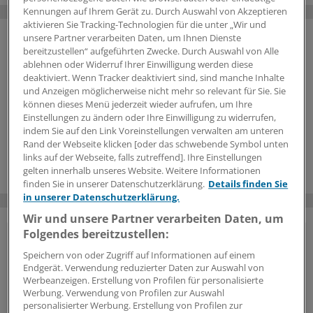
Kennungen auf Ihrem Gerät zu. Durch Auswahl von Akzeptieren
aktivieren Sie Tracking-Technologien für die unter „Wir und
unsere Partner verarbeiten Daten, um Ihnen Dienste
bereitzustellen“ aufgeführten Zwecke. Durch Auswahl von Alle
ablehnen oder Widerruf Ihrer Einwilligung werden diese
deaktiviert. Wenn Tracker deaktiviert sind, sind manche Inhalte
und Anzeigen möglicherweise nicht mehr so relevant für Sie. Sie
können dieses Menü jederzeit wieder aufrufen, um Ihre
Einstellungen zu ändern oder Ihre Einwilligung zu widerrufen,
indem Sie auf den Link Voreinstellungen verwalten am unteren
Rand der Webseite klicken [oder das schwebende Symbol unten
links auf der Webseite, falls zutreffend]. Ihre Einstellungen
gelten innerhalb unseres Website. Weitere Informationen
finden Sie in unserer Datenschutzerklärung.
Details finden Sie
in unserer Datenschutzerklärung.
Wir und unsere Partner verarbeiten Daten, um
Folgendes bereitzustellen:
Vorteile des Logins
Speichern von oder Zugriff auf Informationen auf einem
Endgerät. Verwendung reduzierter Daten zur Auswahl von
Über unser
kostenloses Login
erhalten Ärzte und
Werbeanzeigen. Erstellung von Profilen für personalisierte
Ärztinnen sowie andere Mitarbeiter der
Werbung. Verwendung von Profilen zur Auswahl
Gesundheitsbranche Zugriff auf mehr
personalisierter Werbung. Erstellung von Profilen zur