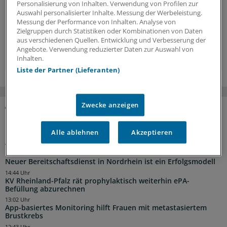
Personalisierung von Inhalten. Verwendung von Profilen zur
Hintergründe, Interviews und Praxis-Tipps.
Auswahl personalisierter Inhalte. Messung der Werbeleistung.
Messung der Performance von Inhalten. Analyse von
Jetzt anmelden »
Zielgruppen durch Statistiken oder Kombinationen von Daten
aus verschiedenen Quellen. Entwicklung und Verbesserung der
Angebote. Verwendung reduzierter Daten zur Auswahl von
Kostenlos registrieren »
Inhalten.
Liste der Partner (Lieferanten)
Zwecke anzeigen
NACHRICHTEN
Alle ablehnen
Akzeptieren
16:39 Uhr
AMD: Nachfüllbares Implantat statt Spritzen
14:45 Uhr
Neuer Bereitschaftsdienst in Nordrhein ist ein Erfolgsmodell
14:44 Uhr
KV Rheinland-Pfalz rät prophylaktisch weiterhin ePA-
Befüllung abzurechnen
13:02 Uhr
App-basiertes Monitoring hilft Frauen mit metastasiertem
Brustkrebs