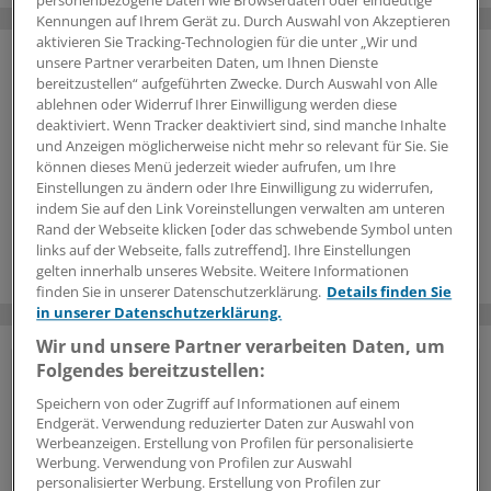
personenbezogene Daten wie Browserdaten oder eindeutige
Kennungen auf Ihrem Gerät zu. Durch Auswahl von Akzeptieren
aktivieren Sie Tracking-Technologien für die unter „Wir und
unsere Partner verarbeiten Daten, um Ihnen Dienste
bereitzustellen“ aufgeführten Zwecke. Durch Auswahl von Alle
ablehnen oder Widerruf Ihrer Einwilligung werden diese
deaktiviert. Wenn Tracker deaktiviert sind, sind manche Inhalte
und Anzeigen möglicherweise nicht mehr so relevant für Sie. Sie
können dieses Menü jederzeit wieder aufrufen, um Ihre
Einstellungen zu ändern oder Ihre Einwilligung zu widerrufen,
indem Sie auf den Link Voreinstellungen verwalten am unteren
Rand der Webseite klicken [oder das schwebende Symbol unten
links auf der Webseite, falls zutreffend]. Ihre Einstellungen
gelten innerhalb unseres Website. Weitere Informationen
finden Sie in unserer Datenschutzerklärung.
Details finden Sie
in unserer Datenschutzerklärung.
Wir und unsere Partner verarbeiten Daten, um
Folgendes bereitzustellen:
Vorteile des Logins
Speichern von oder Zugriff auf Informationen auf einem
Endgerät. Verwendung reduzierter Daten zur Auswahl von
Über unser
kostenloses Login
erhalten Ärzte und
Werbeanzeigen. Erstellung von Profilen für personalisierte
Ärztinnen sowie andere Mitarbeiter der
Werbung. Verwendung von Profilen zur Auswahl
Gesundheitsbranche Zugriff auf mehr
personalisierter Werbung. Erstellung von Profilen zur