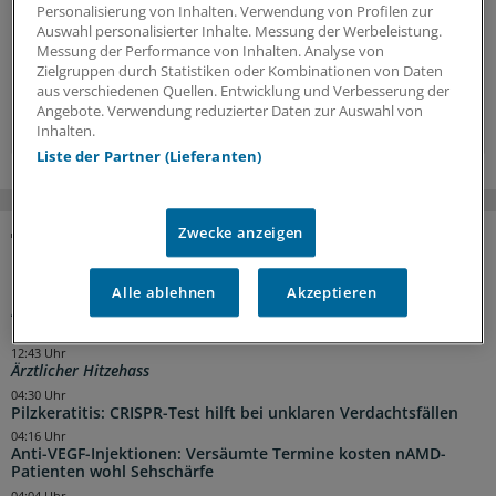
Hintergründe, Interviews und Praxis-Tipps.
Personalisierung von Inhalten. Verwendung von Profilen zur
Auswahl personalisierter Inhalte. Messung der Werbeleistung.
Messung der Performance von Inhalten. Analyse von
Jetzt anmelden »
Zielgruppen durch Statistiken oder Kombinationen von Daten
aus verschiedenen Quellen. Entwicklung und Verbesserung der
Angebote. Verwendung reduzierter Daten zur Auswahl von
Kostenlos registrieren »
Inhalten.
Liste der Partner (Lieferanten)
Zwecke anzeigen
NACHRICHTEN
Alle ablehnen
Akzeptieren
13:02 Uhr
App-basiertes Monitoring hilft Frauen mit metastasiertem
Brustkrebs
12:43 Uhr
Ärztlicher Hitzehass
04:30 Uhr
Pilzkeratitis: CRISPR-Test hilft bei unklaren Verdachtsfällen
04:16 Uhr
Anti-VEGF-Injektionen: Versäumte Termine kosten nAMD-
Patienten wohl Sehschärfe