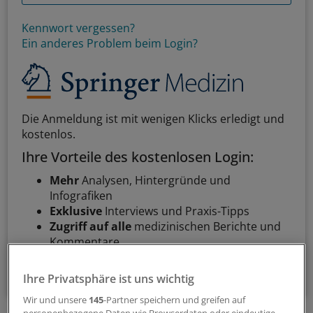
Kennwort vergessen?
Ein anderes Problem beim Login?
Die Anmeldung ist mit wenigen Klicks erledigt und
kostenlos.
Ihre Vorteile des kostenlosen Login:
Mehr
Analysen, Hintergründe und
Infografiken
Exklusive
Interviews und Praxis-Tipps
Zugriff auf alle
medizinischen Berichte und
Kommentare
Voraussetzungen für den Zugang
Ihre Privatsphäre ist uns wichtig
Wir und unsere
145
-Partner speichern und greifen auf