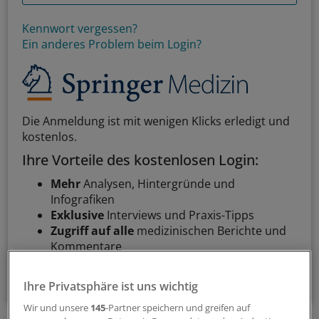
Kennwort vergessen?
Ein anderes Problem beim Login?
Die Anmeldung ist mit wenigen Klicks erledigt und
kostenlos.
Ihre Vorteile des kostenlosen Login:
Mehr
Analysen, Hintergründe und
Infografiken
Exklusive
Interviews und Praxis-Tipps
Zugriff auf alle
medizinischen Berichte und
Kommentare
Voraussetzungen für den Zugang
Ihre Privatsphäre ist uns wichtig
Wir und unsere
145
-Partner speichern und greifen auf