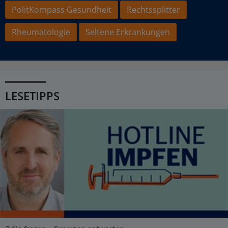
PolitKompass Gesundheit
Rechtssplitter
Rheumatologie
Seltene Erkrankungen
LESETIPPS