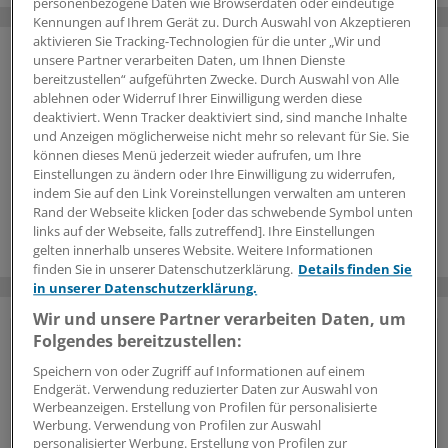
personenbezogene Daten wie Browserdaten oder eindeutige
Kennungen auf Ihrem Gerät zu. Durch Auswahl von Akzeptieren
aktivieren Sie Tracking-Technologien für die unter „Wir und
unsere Partner verarbeiten Daten, um Ihnen Dienste
bereitzustellen“ aufgeführten Zwecke. Durch Auswahl von Alle
ablehnen oder Widerruf Ihrer Einwilligung werden diese
deaktiviert. Wenn Tracker deaktiviert sind, sind manche Inhalte
und Anzeigen möglicherweise nicht mehr so relevant für Sie. Sie
können dieses Menü jederzeit wieder aufrufen, um Ihre
Einstellungen zu ändern oder Ihre Einwilligung zu widerrufen,
indem Sie auf den Link Voreinstellungen verwalten am unteren
Rand der Webseite klicken [oder das schwebende Symbol unten
links auf der Webseite, falls zutreffend]. Ihre Einstellungen
gelten innerhalb unseres Website. Weitere Informationen
finden Sie in unserer Datenschutzerklärung.
Details finden Sie
in unserer Datenschutzerklärung.
Wir und unsere Partner verarbeiten Daten, um
Folgendes bereitzustellen:
Vorteile des Logins
Speichern von oder Zugriff auf Informationen auf einem
Endgerät. Verwendung reduzierter Daten zur Auswahl von
Über unser
kostenloses Login
erhalten Ärzte und
Werbeanzeigen. Erstellung von Profilen für personalisierte
Ärztinnen sowie andere Mitarbeiter der
Werbung. Verwendung von Profilen zur Auswahl
Gesundheitsbranche Zugriff auf mehr
personalisierter Werbung. Erstellung von Profilen zur