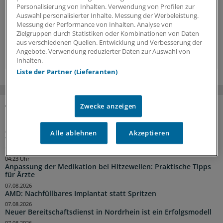
Hintergründe, Interviews und Praxis-Tipps.
Personalisierung von Inhalten. Verwendung von Profilen zur
Auswahl personalisierter Inhalte. Messung der Werbeleistung.
Jetzt anmelden »
Messung der Performance von Inhalten. Analyse von
Zielgruppen durch Statistiken oder Kombinationen von Daten
aus verschiedenen Quellen. Entwicklung und Verbesserung der
Kostenlos registrieren »
Angebote. Verwendung reduzierter Daten zur Auswahl von
Inhalten.
Liste der Partner (Lieferanten)
Zwecke anzeigen
NACHRICHTEN
Alle ablehnen
Akzeptieren
04:55 Uhr
Traumberuf Arzt: Für die Weiterbildung von Aleppo nach
Osnabrück
04:23 Uhr
Anpassung der Medikation bei Hitzewellen: Praktische Tipps
für Ärzte
07.08.2026
AMD: Nachfüllbares Implantat statt Spritzen
07.08.2026
Neuer Bereitschaftsdienst in Nordrhein ist ein Erfolgsmodell