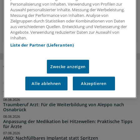
Hintergründe, Interviews und Praxis-Tipps.
Personalisierung von Inhalten. Verwendung von Profilen zur
Auswahl personalisierter Inhalte. Messung der Werbeleistung.
Jetzt anmelden »
Messung der Performance von Inhalten. Analyse von
Zielgruppen durch Statistiken oder Kombinationen von Daten
aus verschiedenen Quellen. Entwicklung und Verbesserung der
Kostenlos registrieren »
Angebote. Verwendung reduzierter Daten zur Auswahl von
Inhalten.
Liste der Partner (Lieferanten)
Zwecke anzeigen
NACHRICHTEN
Alle ablehnen
Akzeptieren
04:22 Uhr
Praxisbegehung angekündigt? Die wichtigsten Tipps zur
Vorbereitung
08.08.2026
Traumberuf Arzt: Für die Weiterbildung von Aleppo nach
Osnabrück
08.08.2026
Anpassung der Medikation bei Hitzewellen: Praktische Tipps
für Ärzte
07.08.2026
AMD: Nachfüllbares Implantat statt Spritzen