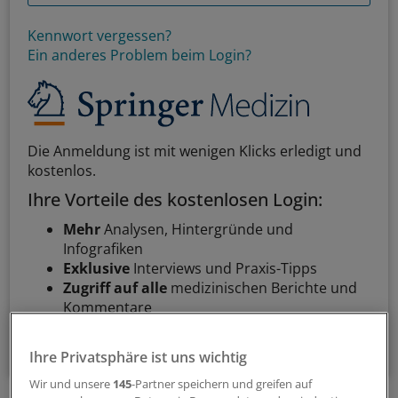
Kennwort vergessen?
Ein anderes Problem beim Login?
Die Anmeldung ist mit wenigen Klicks erledigt und
kostenlos.
Ihre Vorteile des kostenlosen Login:
Mehr
Analysen, Hintergründe und
Infografiken
Exklusive
Interviews und Praxis-Tipps
Zugriff auf alle
medizinischen Berichte und
Kommentare
Voraussetzungen für den Zugang
Ihre Privatsphäre ist uns wichtig
Wir und unsere
145
-Partner speichern und greifen auf