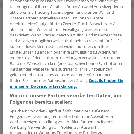
personenbezogene Daten wie Browserdaten oder eindeutige
Kennungen auf Ihrem Gerät zu. Durch Auswahl von Akzeptieren
aktivieren Sie Tracking-Technologien für die unter „Wir und
unsere Partner verarbeiten Daten, um Ihnen Dienste
bereitzustellen“ aufgeführten Zwecke. Durch Auswahl von Alle
ablehnen oder Widerruf Ihrer Einwilligung werden diese
deaktiviert. Wenn Tracker deaktiviert sind, sind manche Inhalte
und Anzeigen möglicherweise nicht mehr so relevant für Sie. Sie
können dieses Menü jederzeit wieder aufrufen, um Ihre
Einstellungen zu ändern oder Ihre Einwilligung zu widerrufen,
indem Sie auf den Link Voreinstellungen verwalten am unteren
Rand der Webseite klicken [oder das schwebende Symbol unten
links auf der Webseite, falls zutreffend]. Ihre Einstellungen
gelten innerhalb unseres Website. Weitere Informationen
finden Sie in unserer Datenschutzerklärung.
Details finden Sie
in unserer Datenschutzerklärung.
Wir und unsere Partner verarbeiten Daten, um
Folgendes bereitzustellen:
Vorteile des Logins
Speichern von oder Zugriff auf Informationen auf einem
Endgerät. Verwendung reduzierter Daten zur Auswahl von
Über unser
kostenloses Login
erhalten Ärzte und
Werbeanzeigen. Erstellung von Profilen für personalisierte
Ärztinnen sowie andere Mitarbeiter der
Werbung. Verwendung von Profilen zur Auswahl
Gesundheitsbranche Zugriff auf mehr
personalisierter Werbung. Erstellung von Profilen zur