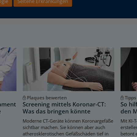
ogie
Seltene Erkrankungen
Plaques bewerten
Tipps
kament
Screening mittels Koronar-CT:
So hil
e
Was das bringen könnte
den M
Moderne CT-Geräte können Koronargefäße
Mit KI-T
sichtbar machen. Sie können aber auch
erstell
atherosklerotischen Gefäßschäden tief in
betont 