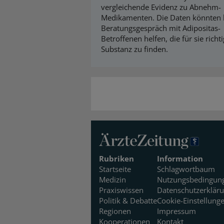
vergleichende Evidenz zu Abnehm-
Medikamenten. Die Daten könnten
Beratungsgespräch mit Adipositas-
Betroffenen helfen, die für sie richt
Substanz zu finden.
Rubriken
Information
Startseite
Schlagwortbaum
Medizin
Nutzungsbedingun
Praxiswissen
Datenschutzerklär
Politik & Debatte
Cookie-Einstellung
Regionen
Impressum
Kooperationen
Kontakt