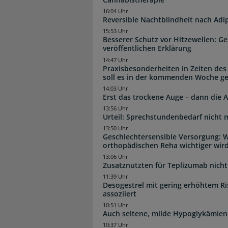
16:04 Uhr
Reversible Nachtblindheit nach Adi
15:53 Uhr
Besserer Schutz vor Hitzewellen: G
veröffentlichen Erklärung
14:47 Uhr
Praxisbesonderheiten in Zeiten des
soll es in der kommenden Woche g
14:03 Uhr
Erst das trockene Auge – dann di
13:56 Uhr
Urteil: Sprechstundenbedarf nicht 
13:50 Uhr
Geschlechtersensible Versorgung: W
orthopädischen Reha wichtiger wir
13:06 Uhr
Zusatznutzten für Teplizumab nicht 
11:39 Uhr
Desogestrel mit gering erhöhtem R
assoziiert
10:51 Uhr
Auch seltene, milde Hypoglykämien
10:37 Uhr