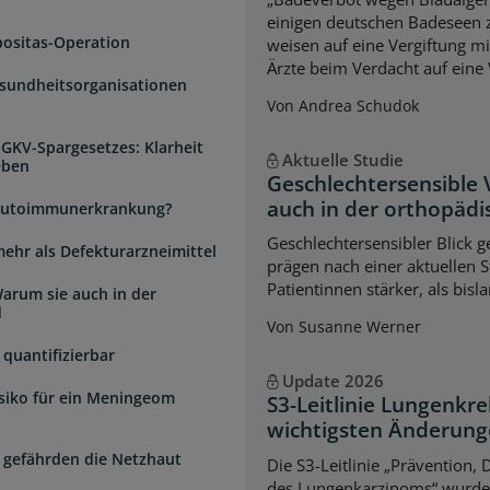
einigen deutschen Badeseen
positas-Operation
weisen auf eine Vergiftung m
Ärzte beim Verdacht auf eine 
esundheitsorganisationen
Von Andrea Schudok
 GKV-Spargesetzes: Klarheit
Aktuelle Studie
eben
Geschlechtersensible
auch in der orthopädi
e Autoimmunerkrankung?
Geschlechtersensibler Blick 
mehr als Defekturarzneimittel
prägen nach einer aktuellen S
Patientinnen stärker, als bi
arum sie auch in der
d
Von Susanne Werner
quantifizierbar
Update 2026
isiko für ein Meningeom
S3-Leitlinie Lungenkre
wichtigsten Änderun
 gefährden die Netzhaut
Die S3-Leitlinie „Prävention,
des Lungenkarzinoms“ wurde a