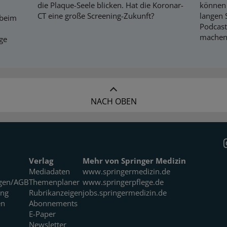
die Plaque-Seele blicken. Hat die Koronar-
können 
CT eine große Screening-Zukunft?
langen 
 beim
Podcast
machen
ige
NACH OBEN
Verlag
Mehr von Springer Medizin
Mediadaten
www.springermedizin.de
gen/AGB
Themenplaner
www.springerpflege.de
ung
Rubrikanzeigen
jobs.springermedizin.de
en
Abonnements
E-Paper
Newsletter