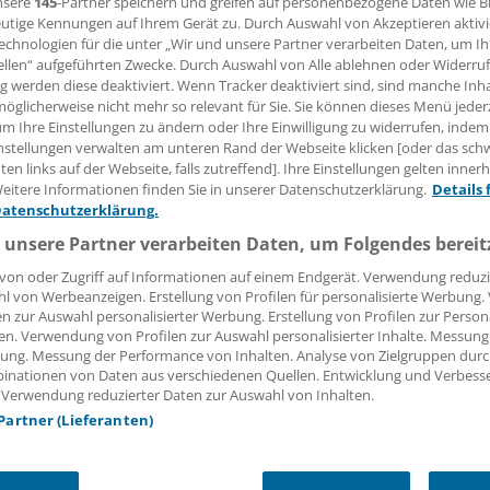
nsere
145
-Partner speichern und greifen auf personenbezogene Daten wie 
utige Kennungen auf Ihrem Gerät zu. Durch Auswahl von Akzeptieren aktivi
 Leserin, lieber Leser,
echnologien für die unter „Wir und unsere Partner verarbeiten Daten, um I
ellen“ aufgeführten Zwecke. Durch Auswahl von Alle ablehnen oder Widerruf
ng werden diese deaktiviert. Wenn Tracker deaktiviert sind, sind manche Inh
tändigen Beitrag können Sie lesen, sobald Sie sich eingelogg
öglicherweise nicht mehr so relevant für Sie. Sie können dieses Menü jeder
um Ihre Einstellungen zu ändern oder Ihre Einwilligung zu widerrufen, indem
Jetzt anmelden »
Kostenlos registriere
nstellungen verwalten am unteren Rand der Webseite klicken [oder das sc
en links auf der Webseite, falls zutreffend]. Ihre Einstellungen gelten inner
 vergessen?
eitere Informationen finden Sie in unserer Datenschutzerklärung.
Details 
es Problem beim Login?
Datenschutzerklärung.
 unsere Partner verarbeiten Daten, um Folgendes bereit
dung ist mit wenigen Klicks erledigt und kostenlos.
von oder Zugriff auf Informationen auf einem Endgerät. Verwendung reduzi
teile des kostenlosen Login:
l von Werbeanzeigen. Erstellung von Profilen für personalisierte Werbung
en zur Auswahl personalisierter Werbung. Erstellung von Profilen zur Person
r
Analysen, Hintergründe und Infografiken
en. Verwendung von Profilen zur Auswahl personalisierter Inhalte. Messung
usive
Interviews und Praxis-Tipps
ung. Messung der Performance von Inhalten. Analyse von Zielgruppen durch
iff auf alle
medizinischen Berichte und Kommentare
inationen von Daten aus verschiedenen Quellen. Entwicklung und Verbess
 Verwendung reduzierter Daten zur Auswahl von Inhalten.
Voraussetzungen für den Zugang
 Partner (Lieferanten)