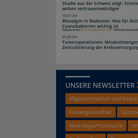
Studie aus der Schweiz zeigt: Emot
wirken vertrauenswürdiger
10:01 Uhr
Blaualgen in Badeseen: Was für Är
Cyanobakterien wichtig ist
Kooperation
|
In Kooperation mit:
AOK-Bundesver
07:30 Uhr
Tumoroperationen: Mindestmengen
Zentralisierung der Krebsversorgun
UNSERE NEWSLETTER
Allgemeinmedizin und Innere
Frauengesundheit
Gastro
Neurologie/Psychiatrie
On