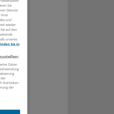
Browserdaten
eren Sie
hnen Dienste
 Ihrer
alte und
t haben.
zeit wieder
 Sie auf den
n »
hwebende
halb unseres
finden Sie in
zustellen:
erter Daten
. Verwendung
alisierung
 der
 Statistiken
erung der