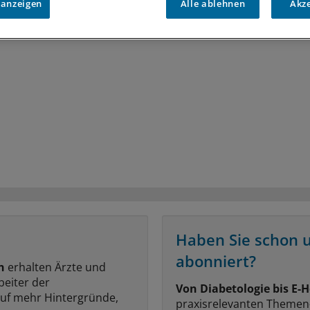
 anzeigen
Alle ablehnen
Akz
Haben Sie schon 
abonniert?
n
erhalten Ärzte und
beiter der
Von Diabetologie bis E-H
auf mehr Hintergründe,
praxisrelevanten Themen