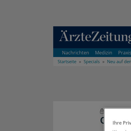
Direkt zum Inhaltsbereich
Nachrichten
Medizin
Praxi
Startseite
Specials
Neu auf de
Neu auf 
Online
Ihre Pri