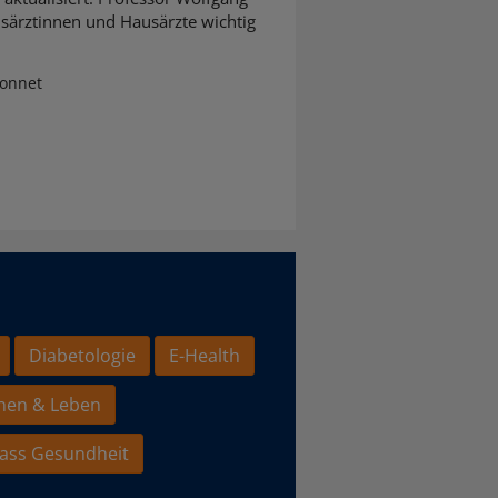
usärztinnen und Hausärzte wichtig
Sonnet
Diabetologie
E-Health
hen & Leben
ass Gesundheit