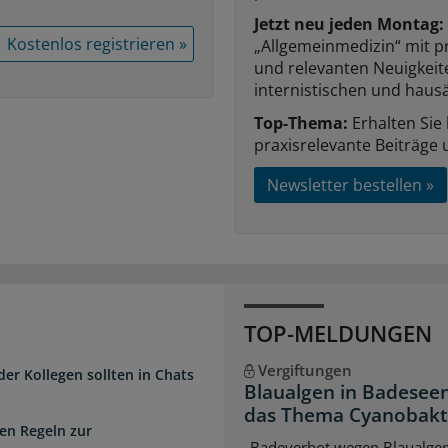
Jetzt neu jeden Montag:
Kostenlos registrieren »
„Allgemeinmedizin“ mit p
und relevanten Neuigkei
internistischen und hausä
Top-Thema:
Erhalten Sie
praxisrelevante Beiträge 
Newsletter bestellen »
TOP-MELDUNGEN
Vergiftungen
der Kollegen sollten in Chats
Blaualgen in Badeseen
das Thema Cyanobakter
en Regeln zur
„Badeverbot wegen Blaualgen