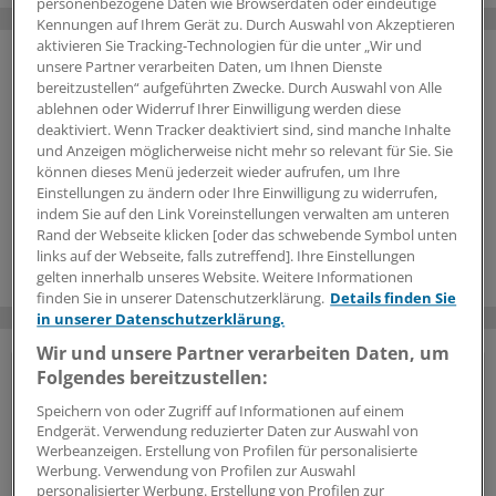
personenbezogene Daten wie Browserdaten oder eindeutige
Kennungen auf Ihrem Gerät zu. Durch Auswahl von Akzeptieren
aktivieren Sie Tracking-Technologien für die unter „Wir und
unsere Partner verarbeiten Daten, um Ihnen Dienste
bereitzustellen“ aufgeführten Zwecke. Durch Auswahl von Alle
ablehnen oder Widerruf Ihrer Einwilligung werden diese
deaktiviert. Wenn Tracker deaktiviert sind, sind manche Inhalte
und Anzeigen möglicherweise nicht mehr so relevant für Sie. Sie
können dieses Menü jederzeit wieder aufrufen, um Ihre
Einstellungen zu ändern oder Ihre Einwilligung zu widerrufen,
indem Sie auf den Link Voreinstellungen verwalten am unteren
Rand der Webseite klicken [oder das schwebende Symbol unten
links auf der Webseite, falls zutreffend]. Ihre Einstellungen
gelten innerhalb unseres Website. Weitere Informationen
finden Sie in unserer Datenschutzerklärung.
Details finden Sie
in unserer Datenschutzerklärung.
Wir und unsere Partner verarbeiten Daten, um
Folgendes bereitzustellen:
Vorteile des Logins
Speichern von oder Zugriff auf Informationen auf einem
Endgerät. Verwendung reduzierter Daten zur Auswahl von
Über unser
kostenloses Login
erhalten Ärzte und
Werbeanzeigen. Erstellung von Profilen für personalisierte
Ärztinnen sowie andere Mitarbeiter der
Werbung. Verwendung von Profilen zur Auswahl
Gesundheitsbranche Zugriff auf mehr
personalisierter Werbung. Erstellung von Profilen zur