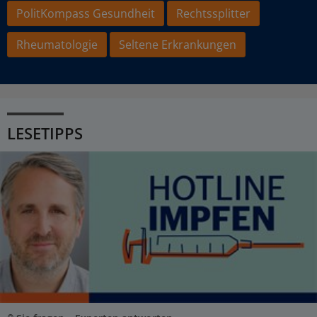
PolitKompass Gesundheit
Rechtssplitter
Rheumatologie
Seltene Erkrankungen
LESETIPPS