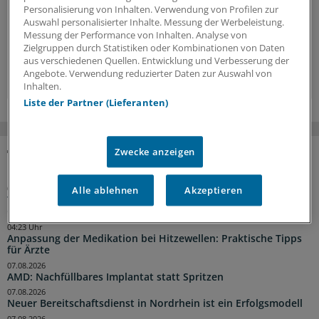
Hintergründe, Interviews und Praxis-Tipps.
Personalisierung von Inhalten. Verwendung von Profilen zur
Auswahl personalisierter Inhalte. Messung der Werbeleistung.
Jetzt anmelden »
Messung der Performance von Inhalten. Analyse von
Zielgruppen durch Statistiken oder Kombinationen von Daten
aus verschiedenen Quellen. Entwicklung und Verbesserung der
Kostenlos registrieren »
Angebote. Verwendung reduzierter Daten zur Auswahl von
Inhalten.
Liste der Partner (Lieferanten)
Zwecke anzeigen
NACHRICHTEN
Alle ablehnen
Akzeptieren
04:55 Uhr
Traumberuf Arzt: Für die Weiterbildung von Aleppo nach
Osnabrück
04:23 Uhr
Anpassung der Medikation bei Hitzewellen: Praktische Tipps
für Ärzte
07.08.2026
AMD: Nachfüllbares Implantat statt Spritzen
07.08.2026
Neuer Bereitschaftsdienst in Nordrhein ist ein Erfolgsmodell