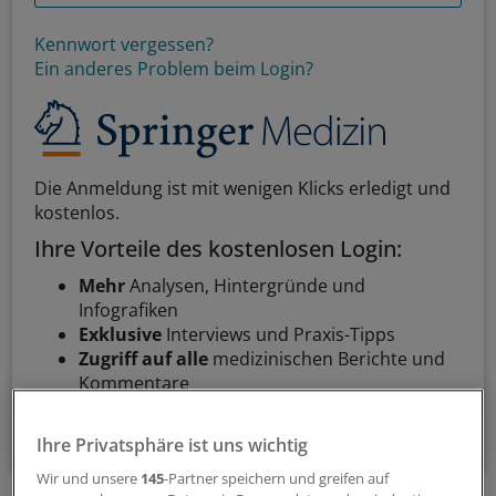
Kennwort vergessen?
Ein anderes Problem beim Login?
Die Anmeldung ist mit wenigen Klicks erledigt und
kostenlos.
Ihre Vorteile des kostenlosen Login:
Mehr
Analysen, Hintergründe und
Infografiken
Exklusive
Interviews und Praxis-Tipps
Zugriff auf alle
medizinischen Berichte und
Kommentare
Voraussetzungen für den Zugang
Ihre Privatsphäre ist uns wichtig
Wir und unsere
145
-Partner speichern und greifen auf