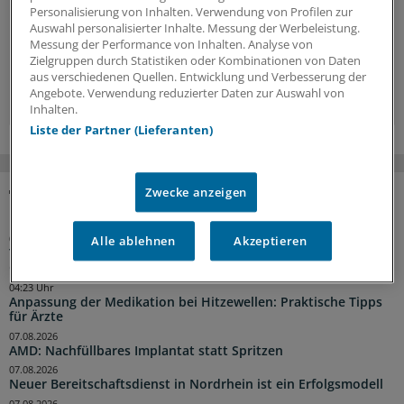
Hintergründe, Interviews und Praxis-Tipps.
Personalisierung von Inhalten. Verwendung von Profilen zur
Auswahl personalisierter Inhalte. Messung der Werbeleistung.
Jetzt anmelden »
Messung der Performance von Inhalten. Analyse von
Zielgruppen durch Statistiken oder Kombinationen von Daten
aus verschiedenen Quellen. Entwicklung und Verbesserung der
Kostenlos registrieren »
Angebote. Verwendung reduzierter Daten zur Auswahl von
Inhalten.
Liste der Partner (Lieferanten)
Zwecke anzeigen
NACHRICHTEN
Alle ablehnen
Akzeptieren
04:55 Uhr
Traumberuf Arzt: Für die Weiterbildung von Aleppo nach
Osnabrück
04:23 Uhr
Anpassung der Medikation bei Hitzewellen: Praktische Tipps
für Ärzte
07.08.2026
AMD: Nachfüllbares Implantat statt Spritzen
07.08.2026
Neuer Bereitschaftsdienst in Nordrhein ist ein Erfolgsmodell