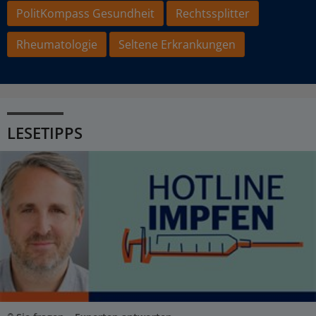
PolitKompass Gesundheit
Rechtssplitter
Rheumatologie
Seltene Erkrankungen
LESETIPPS