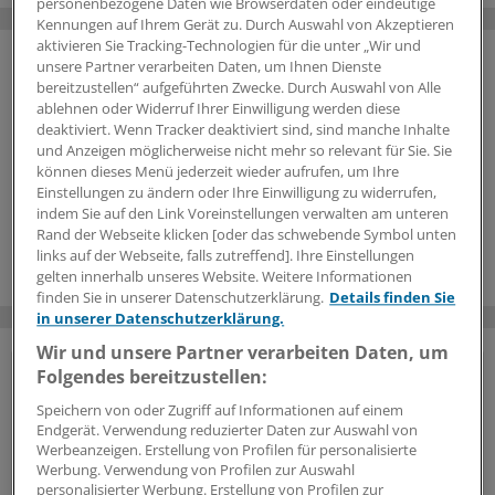
personenbezogene Daten wie Browserdaten oder eindeutige
Kennungen auf Ihrem Gerät zu. Durch Auswahl von Akzeptieren
aktivieren Sie Tracking-Technologien für die unter „Wir und
unsere Partner verarbeiten Daten, um Ihnen Dienste
bereitzustellen“ aufgeführten Zwecke. Durch Auswahl von Alle
ablehnen oder Widerruf Ihrer Einwilligung werden diese
deaktiviert. Wenn Tracker deaktiviert sind, sind manche Inhalte
und Anzeigen möglicherweise nicht mehr so relevant für Sie. Sie
können dieses Menü jederzeit wieder aufrufen, um Ihre
Einstellungen zu ändern oder Ihre Einwilligung zu widerrufen,
indem Sie auf den Link Voreinstellungen verwalten am unteren
Rand der Webseite klicken [oder das schwebende Symbol unten
links auf der Webseite, falls zutreffend]. Ihre Einstellungen
gelten innerhalb unseres Website. Weitere Informationen
finden Sie in unserer Datenschutzerklärung.
Details finden Sie
in unserer Datenschutzerklärung.
Wir und unsere Partner verarbeiten Daten, um
Folgendes bereitzustellen:
Vorteile des Logins
Speichern von oder Zugriff auf Informationen auf einem
Endgerät. Verwendung reduzierter Daten zur Auswahl von
Über unser
kostenloses Login
erhalten Ärzte und
Werbeanzeigen. Erstellung von Profilen für personalisierte
Ärztinnen sowie andere Mitarbeiter der
Werbung. Verwendung von Profilen zur Auswahl
Gesundheitsbranche Zugriff auf mehr
personalisierter Werbung. Erstellung von Profilen zur