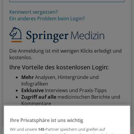
Kennwort vergessen?
Ein anderes Problem beim Login?
Die Anmeldung ist mit wenigen Klicks erledigt und
kostenlos.
Ihre Vorteile des kostenlosen Login:
Mehr
Analysen, Hintergründe und
Infografiken
Exklusive
Interviews und Praxis-Tipps
Zugriff auf alle
medizinischen Berichte und
Kommentare
Voraussetzungen für den Zugang
Ihre Privatsphäre ist uns wichtig
Wir und unsere
145
-Partner speichern und greifen auf