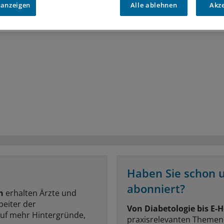
 anzeigen
Alle ablehnen
Akz
Haben Sie schon 
abonniert?
n
erhalten Ärzte und
beiter der
Von Diabetologie bis E-H
auf mehr Hintergründe,
praxisrelevanten Themen