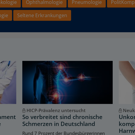
kologie
Ophthalmologie
Pneumologie
PolitKomp
ogie
Seltene Erkrankungen
HICP-Prävalenz untersucht
Neukl
kament
So verbreitet sind chronische
Unkom
e
Schmerzen in Deutschland
kompl
Harnw
Rund 7 Prozent der Bundesbürgerinnen