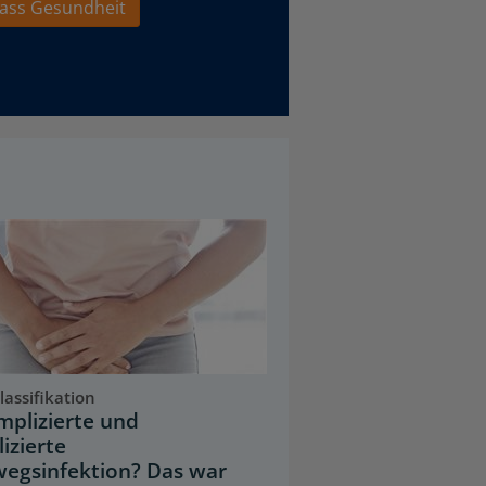
ass Gesundheit
assifikation
plizierte und
izierte
egsinfektion? Das war