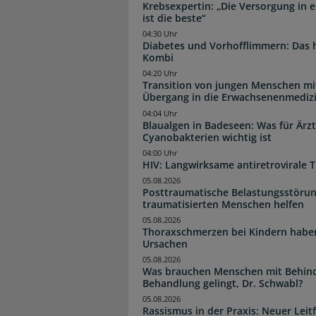
Krebsexpertin: „Die Versorgung in e
ist die beste“
04:30 Uhr
Diabetes und Vorhofflimmern: Das hi
Kombi
04:20 Uhr
Transition von jungen Menschen mit
Übergang in die Erwachsenenmediz
04:04 Uhr
Blaualgen in Badeseen: Was für Är
Cyanobakterien wichtig ist
04:00 Uhr
HIV: Langwirksame antiretrovirale T
05.08.2026
Posttraumatische Belastungsstörun
traumatisierten Menschen helfen
05.08.2026
Thoraxschmerzen bei Kindern haben 
Ursachen
05.08.2026
Was brauchen Menschen mit Behind
Behandlung gelingt, Dr. Schwabl?
05.08.2026
Rassismus in der Praxis: Neuer Leit