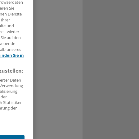
Browserdaten
eren Sie
hnen Dienste
 Ihrer
alte und
t haben.
zeit wieder
 Sie auf den
n »
hwebende
halb unseres
finden Sie in
zustellen:
erter Daten
. Verwendung
alisierung
 der
 Statistiken
erung der