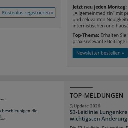
Jetzt neu jeden Montag:
Kostenlos registrieren »
„Allgemeinmedizin“ mit p
und relevanten Neuigkei
internistischen und hausä
Top-Thema:
Erhalten Sie
praxisrelevante Beiträge 
Newsletter bestellen »
TOP-MELDUNGEN
band
Update 2026
 beschleunigen die
S3-Leitlinie Lungenkre
g
wichtigsten Änderun
band
Die S3-Leitlinie „Prävention,