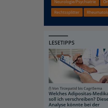
Neurologie/Psychiatrie
On
Rechtssplitter
Rheumatol
LESETIPPS
Von Tirzepatid bis CagriSema
Welches Adipositas-Medi
soll ich verschreiben? Dies
Analyse könnte bei der