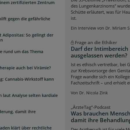
inem zertifizierten Zentrum
des Lungenkarzinoms“ wurde a
Schütte erläutert, was für Ha
ist.
lft gegen die gefährliche
Ein Interview von Dr. Miriam 
 Adipositas: So gelingt der
in
Frage an die Ethiker
Darf der Intimbereich
zte rund um das Thema
ausgelassen werden?
Ist es ethisch vertretbar, b
herapie auch bei Virämie?
zur Krebsvorsorge den Genita
Frage wandte sich ein Kollege
g: Cannabis-Wirkstoff kann
Fachzeitschrift – und erhielt 
Von Dr. Nicola Zink
laut Analyse selten kardiale
„ÄrzteTag“-Podcast
erung, damit ihre
Was brauchen Mensch
damit ihre Behandlung
faden klärt über rechtliche
Der Arztbesuch ist für viele