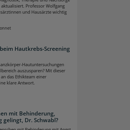
ktualisiert. Professor Wolfgang
usärztinnen und Hausärzte wichtig
Sonnet
 beim Hautkrebs-Screening
ei Ganzkörper-Hautuntersuchungen
lbereich auszusparen? Mit dieser
 an das Ethikteam einer
eine klare Antwort.
en mit Behinderung,
 gelingt, Dr. Schwabl?
 Menschen mit Behinderung mit Angst