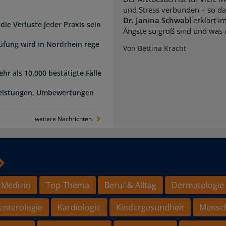
und Stress verbunden – so das
Dr. Janina Schwabl
erklärt i
die Verluste jeder Praxis sein
Ängste so groß sind und was 
üfung wird in Nordrhein rege
Von Bettina Kracht
hr als 10.000 bestätigte Fälle
Leistungen, Umbewertungen
weitere Nachrichten
 Medizin
Top-Thema
Beruf & Alltag
Dermatologie
enterologie
Kardiologie
Kindergesundheit
Mensc