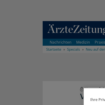
Direkt zum Inhaltsbereich
Nachrichten
Medizin
Praxi
Startseite
Specials
Neu auf de
Neu auf d
Valsar
Ihre Pri