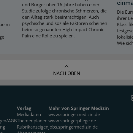
einma
und Bürger über 16 Jahre haben einer
Studie zufolge chronische Schmerzen, die
Die Eur
den Alltag stark beeinträchtigen. Auch
ihrer Le
psychische und soziale Faktoren scheinen
 beim
Klassif
beim so genannten High-Impact Chronic
festges
Pain eine Rolle zu spielen.
ige
lokalis
Wie sic
NACH OBEN
Verlag
Mehr von Springer Medizin
Mediadaten
www.springermedizin.de
gen/AGB
Themenplaner
www.springerpflege.de
ung
Rubrikanzeigen
jobs.springermedizin.de
en
Abonnements