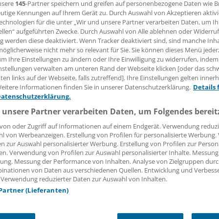
nsere
145
-Partner speichern und greifen auf personenbezogene Daten wie 
utige Kennungen auf Ihrem Gerät zu. Durch Auswahl von Akzeptieren aktivi
 Leserin, lieber Leser,
echnologien für die unter „Wir und unsere Partner verarbeiten Daten, um I
ellen“ aufgeführten Zwecke. Durch Auswahl von Alle ablehnen oder Widerruf
ng werden diese deaktiviert. Wenn Tracker deaktiviert sind, sind manche Inh
tändigen Beitrag können Sie lesen, sobald Sie sich eingelogg
öglicherweise nicht mehr so relevant für Sie. Sie können dieses Menü jeder
um Ihre Einstellungen zu ändern oder Ihre Einwilligung zu widerrufen, indem
Jetzt anmelden »
Kostenlos registriere
nstellungen verwalten am unteren Rand der Webseite klicken [oder das sc
en links auf der Webseite, falls zutreffend]. Ihre Einstellungen gelten inner
 vergessen?
eitere Informationen finden Sie in unserer Datenschutzerklärung.
Details 
es Problem beim Login?
Datenschutzerklärung.
 unsere Partner verarbeiten Daten, um Folgendes bereit
dung ist mit wenigen Klicks erledigt und kostenlos.
von oder Zugriff auf Informationen auf einem Endgerät. Verwendung reduzi
teile des kostenlosen Login:
l von Werbeanzeigen. Erstellung von Profilen für personalisierte Werbung
en zur Auswahl personalisierter Werbung. Erstellung von Profilen zur Person
r
Analysen, Hintergründe und Infografiken
en. Verwendung von Profilen zur Auswahl personalisierter Inhalte. Messung
usive
Interviews und Praxis-Tipps
ung. Messung der Performance von Inhalten. Analyse von Zielgruppen durch
iff auf alle
medizinischen Berichte und Kommentare
inationen von Daten aus verschiedenen Quellen. Entwicklung und Verbess
 Verwendung reduzierter Daten zur Auswahl von Inhalten.
Voraussetzungen für den Zugang
 Partner (Lieferanten)