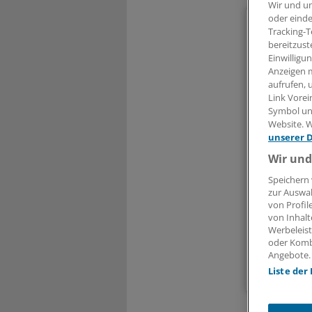
Wir und u
oder einde
Liebe
Tracking-T
bereitzust
Einwilligu
den volls
Anzeigen m
aufrufen, 
Link Vorei
Symbol unt
Kennwort
Website. W
Ein ander
unserer 
Wir und
Die Anmel
Speichern 
Ihre Vor
zur Auswah
von Profil
Meh
von Inhalt
Exkl
Werbeleist
Zugr
oder Komb
Angebote.
Liste der