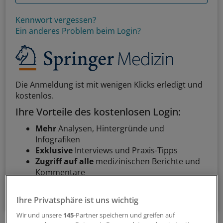
Kennwort vergessen?
Ein anderes Problem beim Login?
Die Anmeldung ist mit wenigen Klicks erledigt und
kostenlos.
Ihre Vorteile des kostenlosen Login:
Mehr
Analysen, Hintergründe und
Infografiken
Exklusive
Interviews und Praxis-Tipps
Zugriff auf alle
medizinischen Berichte und
Kommentare
Voraussetzungen für den Zugang
Ihre Privatsphäre ist uns wichtig
Wir und unsere
145
-Partner speichern und greifen auf