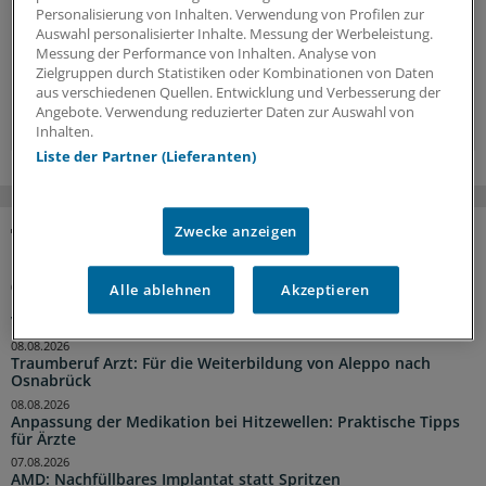
Hintergründe, Interviews und Praxis-Tipps.
Personalisierung von Inhalten. Verwendung von Profilen zur
Auswahl personalisierter Inhalte. Messung der Werbeleistung.
Jetzt anmelden »
Messung der Performance von Inhalten. Analyse von
Zielgruppen durch Statistiken oder Kombinationen von Daten
aus verschiedenen Quellen. Entwicklung und Verbesserung der
Kostenlos registrieren »
Angebote. Verwendung reduzierter Daten zur Auswahl von
Inhalten.
Liste der Partner (Lieferanten)
Zwecke anzeigen
NACHRICHTEN
Alle ablehnen
Akzeptieren
04:22 Uhr
Praxisbegehung angekündigt? Die wichtigsten Tipps zur
Vorbereitung
08.08.2026
Traumberuf Arzt: Für die Weiterbildung von Aleppo nach
Osnabrück
08.08.2026
Anpassung der Medikation bei Hitzewellen: Praktische Tipps
für Ärzte
07.08.2026
AMD: Nachfüllbares Implantat statt Spritzen