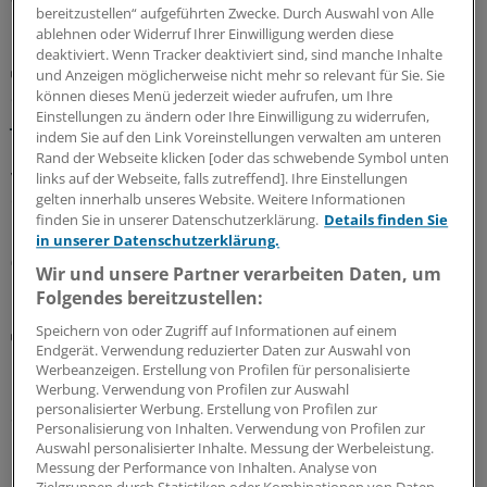
bereitzustellen“ aufgeführten Zwecke. Durch Auswahl von Alle
ablehnen oder Widerruf Ihrer Einwilligung werden diese
deaktiviert. Wenn Tracker deaktiviert sind, sind manche Inhalte
GKV-Spargesetz
und Anzeigen möglicherweise nicht mehr so relevant für Sie. Sie
Sparliste der KBV: So hoch könnten die Verluste
können dieses Menü jederzeit wieder aufrufen, um Ihre
jeder Praxis sein
Einstellungen zu ändern oder Ihre Einwilligung zu widerrufen,
indem Sie auf den Link Voreinstellungen verwalten am unteren
Die Kassenärztliche Bundesvereinigung hat eine Liste
Rand der Webseite klicken [oder das schwebende Symbol unten
vorgelegt, in der sie die möglichen finanziellen Folgen
links auf der Webseite, falls zutreffend]. Ihre Einstellungen
des GKV-Spargesetzes pro Ärztin bzw. Arzt auflistet. Die
gelten innerhalb unseres Website. Weitere Informationen
finden Sie in unserer Datenschutzerklärung.
Details finden Sie
Unterschiede zwischen Haus- und Fachärzten sind groß.
in unserer Datenschutzerklärung.
05.08.2026
Wir und unsere Partner verarbeiten Daten, um
Folgendes bereitzustellen:
Speichern von oder Zugriff auf Informationen auf einem
Digitaler Check
Endgerät. Verwendung reduzierter Daten zur Auswahl von
Honorarabrechnung: Digitale Vorprüfung wird in
Werbeanzeigen. Erstellung von Profilen für personalisierte
Nordrhein rege genutzt
Werbung. Verwendung von Profilen zur Auswahl
personalisierter Werbung. Erstellung von Profilen zur
Seit Juni können nun auch Ärztinnen und Ärzte in
Personalisierung von Inhalten. Verwendung von Profilen zur
Nordrhein ihre Honorarabrechnungen während des
Auswahl personalisierter Inhalte. Messung der Werbeleistung.
Quartals durchleuchten lassen. In den ersten beiden
Messung der Performance von Inhalten. Analyse von