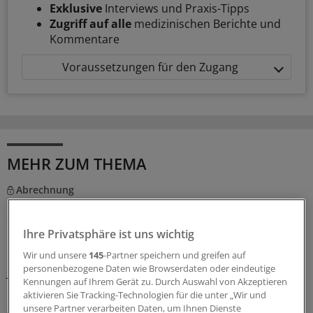
Exklusive
Interviews und Praxis-Tipps
Zugriff auf alle
medizinischen Berichte und
Kommentare
Voraussetzungen für den Zugang
MEHR ZUM THEMA
Abrechnung
KV Rheinland-Pfalz rät prophylaktisch weiterhin
ePA-Befüllung abzurechnen
Ihre Privatsphäre ist uns wichtig
Honorar für ePA-Befüllung ist seit August Geschichte.
Wir und unsere
145
-Partner speichern und greifen auf
Nicht so bei den Zahnärzten, die dürfen noch bis
personenbezogene Daten wie Browserdaten oder eindeutige
Jahresende. Das wollen KBV und KVen auch erreichen.
Kennungen auf Ihrem Gerät zu. Durch Auswahl von Akzeptieren
Doch hier gilt: Nur wer schreibt, der bleibt!
aktivieren Sie Tracking-Technologien für die unter „Wir und
unsere Partner verarbeiten Daten, um Ihnen Dienste
07.08.2026