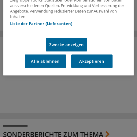
Monaten sind über 20.000 Vorprüfungen eingegangen.
Zielgruppen durch Statistiken oder Kombinationen von Daten
aus verschiedenen Quellen. Entwicklung und Verbesserung der
05.08.2026
Angebote. Verwendung reduzierter Daten zur Auswahl von
Inhalten.
Liste der Partner (Lieferanten)
Zwecke anzeigen
Alle ablehnen
Akzeptieren
SONDERBERICHTE ZUM THEMA