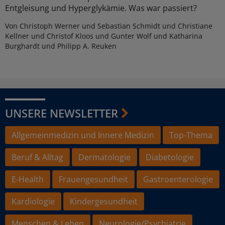
Entgleisung und Hyperglykämie. Was war passiert?
Von Christoph Werner und Sebastian Schmidt und Christiane
Kellner und Christof Kloos und Gunter Wolf und Katharina
Burghardt und Philipp A. Reuken
UNSERE NEWSLETTER
Allgemeinmedizin und Innere Medizin
Top-Thema
Beruf & Alltag
Dermatologie
Diabetologie
E-Health
Frauengesundheit
Gastroenterologie
Kardiologie
Kindergesundheit
Menschen & Leben
Neurologie/Psychiatrie