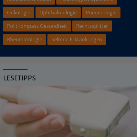
Onkologie
Ophthalmologie
Pneumologie
PolitKompass Gesundheit
Rechtssplitter
Rheumatologie
Seltene Erkrankungen
LESETIPPS