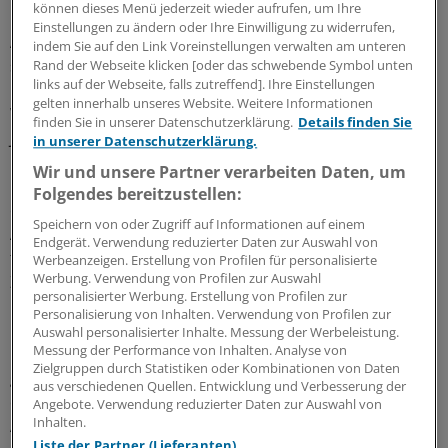
können dieses Menü jederzeit wieder aufrufen, um Ihre
Einstellungen zu ändern oder Ihre Einwilligung zu widerrufen,
Anlegern, die ihr Auge nur auf die Aktienmärkte richten,
indem Sie auf den Link Voreinstellungen verwalten am unteren
schwant derzeit nichts Gutes. Seit knapp eineinhalb
Rand der Webseite klicken [oder das schwebende Symbol unten
links auf der Webseite, falls zutreffend]. Ihre Einstellungen
Monaten verlieren Dax, Dow und Nasdaq merklich an
gelten innerhalb unseres Website. Weitere Informationen
Wert. Der US-Schwergewichtsindex Dow Jones hat die
finden Sie in unserer Datenschutzerklärung.
Details finden Sie
Jahrestiefpunkte bereits unterschritten. Auch der Dax
in unserer Datenschutzerklärung.
nähert sich seinem bisherigen Jahrestief bei 6160
Wir und unsere Partner verarbeiten Daten, um
Punkten. Kommen nun der große Ausverkauf und eine
Folgendes bereitzustellen:
erneute Panik an den Aktienmärkten? Möglich ist es.
Speichern von oder Zugriff auf Informationen auf einem
Auch wenn die Unternehmensgewinne nicht so stark
Endgerät. Verwendung reduzierter Daten zur Auswahl von
fallen dürften, wie es die Börsen vorwegnehmen - in
Werbeanzeigen. Erstellung von Profilen für personalisierte
Werbung. Verwendung von Profilen zur Auswahl
Zeiten großer emotionaler Unsicherheit werden auch
personalisierter Werbung. Erstellung von Profilen zur
Qualitätsaktien auf den Markt geschleudert.
Personalisierung von Inhalten. Verwendung von Profilen zur
Auswahl personalisierter Inhalte. Messung der Werbeleistung.
Messung der Performance von Inhalten. Analyse von
Diese Sorgen haben Leser, die sich an den hier
Zielgruppen durch Statistiken oder Kombinationen von Daten
gegebenen Ein- und Ausstiegsempfehlungen
aus verschiedenen Quellen. Entwicklung und Verbesserung der
orientierten, nicht. Im Gegenteil: Wer im März den
Angebote. Verwendung reduzierter Daten zur Auswahl von
Inhalten.
Aktienzug bei 6300 bis 6400 Punkten bestieg und, wie
Liste der Partner (Lieferanten)