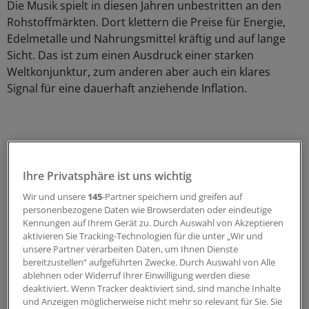
Die Musik spielt in diesen Jahren unbestritten an den
Rohstoffmärkten. Dort klettern die Preise für Energie,
Edelmetalle und Nahrungsmittel kräftig und auf lange
Sicht. Das ist zum einen Ausdruck einer starken
Weltkonjunktur, zum anderen aber auch ein klares
Signal für eine dauerhaft anziehende Inflation.
Ihre Privatsphäre ist uns wichtig
Wir und unsere
145
-Partner speichern und greifen auf
personenbezogene Daten wie Browserdaten oder eindeutige
Kennungen auf Ihrem Gerät zu. Durch Auswahl von Akzeptieren
aktivieren Sie Tracking-Technologien für die unter „Wir und
unsere Partner verarbeiten Daten, um Ihnen Dienste
bereitzustellen“ aufgeführten Zwecke. Durch Auswahl von Alle
ablehnen oder Widerruf Ihrer Einwilligung werden diese
deaktiviert. Wenn Tracker deaktiviert sind, sind manche Inhalte
und Anzeigen möglicherweise nicht mehr so relevant für Sie. Sie
Aktienmärkte