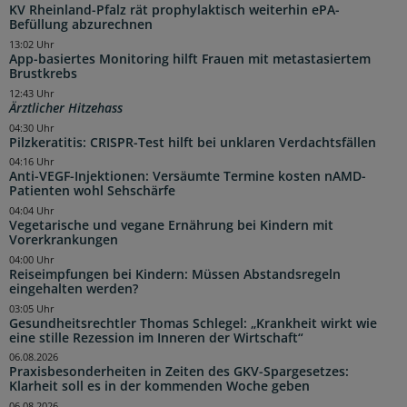
KV Rheinland-Pfalz rät prophylaktisch weiterhin ePA-
Befüllung abzurechnen
13:02 Uhr
App-basiertes Monitoring hilft Frauen mit metastasiertem
Brustkrebs
12:43 Uhr
Ärztlicher Hitzehass
04:30 Uhr
Pilzkeratitis: CRISPR-Test hilft bei unklaren Verdachtsfällen
04:16 Uhr
Anti-VEGF-Injektionen: Versäumte Termine kosten nAMD-
Patienten wohl Sehschärfe
04:04 Uhr
Vegetarische und vegane Ernährung bei Kindern mit
Vorerkrankungen
04:00 Uhr
Reiseimpfungen bei Kindern: Müssen Abstandsregeln
eingehalten werden?
03:05 Uhr
Gesundheitsrechtler Thomas Schlegel: „Krankheit wirkt wie
eine stille Rezession im Inneren der Wirtschaft“
06.08.2026
Praxisbesonderheiten in Zeiten des GKV-Spargesetzes:
Klarheit soll es in der kommenden Woche geben
06.08.2026