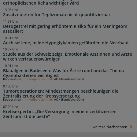
orthopädischen Reha wichtiger wird
13:06 Uhr
Zusatznutzten für Teplizumab nicht quantifizierbar
11:39 Uhr
Desogestrel mit gering erhöhtem Risiko für ein Meningeom
assoziiert
10:51 Uhr
Auch seltene, milde Hypoglykämien gefährden die Netzhaut
10:37 Uhr
Studie aus der Schweiz zeigt: Emotionale Ärztinnen und Ärzte
wirken vertrauenswürdiger
10:01 Uhr
Blaualgen in Badeseen: Was für Ärzte rund um das Thema
Cyanobakterien wichtig ist
Kooperation
|
In Kooperation mit:
AOK-Bundesverband
07:30 Uhr
Tumoroperationen: Mindestmengen beschleunigen die
Zentralisierung der Krebsversorgung
Kooperation
|
In Kooperation mit:
AOK-Bundesverband
07:20 Uhr
Krebsexpertin: „Die Versorgung in einem zertifizierten
Zentrum ist die beste“
weitere Nachrichten