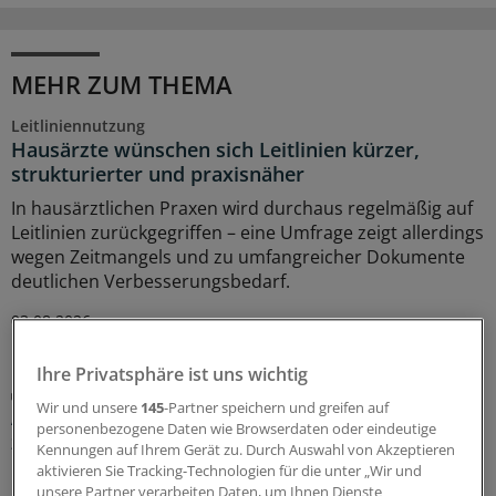
MEHR ZUM THEMA
Leitliniennutzung
Hausärzte wünschen sich Leitlinien kürzer,
strukturierter und praxisnäher
In hausärztlichen Praxen wird durchaus regelmäßig auf
Leitlinien zurückgegriffen – eine Umfrage zeigt allerdings
wegen Zeitmangels und zu umfangreicher Dokumente
deutlichen Verbesserungsbedarf.
03.08.2026
Ihre Privatsphäre ist uns wichtig
Juli-Sitzung des CHMP
Wir und unsere
145
-Partner speichern und greifen auf
Acht Pharma-Innovationen auf der Zielgeraden
personenbezogene Daten wie Browserdaten oder eindeutige
zur EU-Zulassung
Kennungen auf Ihrem Gerät zu. Durch Auswahl von Akzeptieren
aktivieren Sie Tracking-Technologien für die unter „Wir und
Neue Ansätze gegen zu hohe Cholesterinwerte bildeten
unsere Partner verarbeiten Daten, um Ihnen Dienste