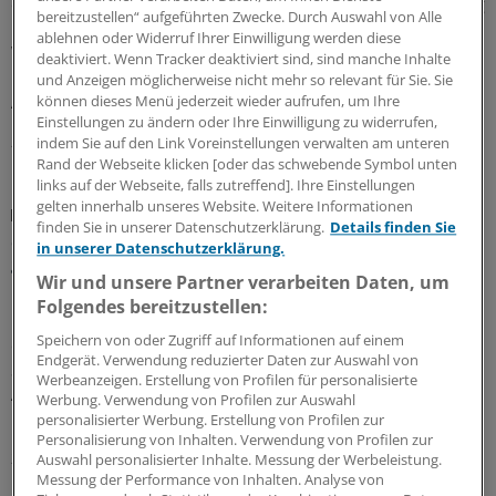
einen Schwerpunkt der jüngsten Experten-Begutachtung
bereitzustellen“ aufgeführten Zwecke. Durch Auswahl von Alle
bei der EMA: Auch gab es Zulassungsempfehlungen für
ablehnen oder Widerruf Ihrer Einwilligung werden diese
Wirkstoffe gegen Plaque-Psoriasis, primäre biliäre
deaktiviert. Wenn Tracker deaktiviert sind, sind manche Inhalte
Cholangitis, COVID-19, AMD und zerebrale
und Anzeigen möglicherweise nicht mehr so relevant für Sie. Sie
Adrenoleukodystrophie.
können dieses Menü jederzeit wieder aufrufen, um Ihre
Einstellungen zu ändern oder Ihre Einwilligung zu widerrufen,
24.07.2026
indem Sie auf den Link Voreinstellungen verwalten am unteren
Rand der Webseite klicken [oder das schwebende Symbol unten
links auf der Webseite, falls zutreffend]. Ihre Einstellungen
gelten innerhalb unseres Website. Weitere Informationen
Praxislandschaft 2040
finden Sie in unserer Datenschutzerklärung.
Details finden Sie
Studie: In welchen Regionen mittelfristig die
in unserer Datenschutzerklärung.
größten Hausarztlücken drohen
Wir und unsere Partner verarbeiten Daten, um
Laut einer aktuellen Projektion im Auftrag der Robert
Folgendes bereitzustellen:
Bosch Stiftung ist – wenn nicht gegengesteuert wird –
Speichern von oder Zugriff auf Informationen auf einem
ein Drittel der bundesdeutschen Landkreise auf längere
Endgerät. Verwendung reduzierter Daten zur Auswahl von
Sicht von hausärztlicher Unterversorgung betroffen.
Werbeanzeigen. Erstellung von Profilen für personalisierte
Andernorts deuten die Zeichen auch vielfach auf
Werbung. Verwendung von Profilen zur Auswahl
Überversorgung.
personalisierter Werbung. Erstellung von Profilen zur
Personalisierung von Inhalten. Verwendung von Profilen zur
21.07.2026
Auswahl personalisierter Inhalte. Messung der Werbeleistung.
Messung der Performance von Inhalten. Analyse von