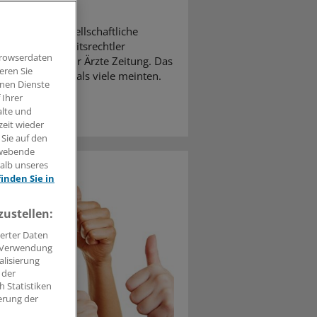
on als gesamtgesellschaftliche
gt der Gesundheitsrechtler
Browserdaten
nterview mit der Ärzte Zeitung. Das
eren Sie
ere Dimension als viele meinten.
hnen Dienste
 Ihrer
alte und
zeit wieder
 Sie auf den
hwebende
halb unseres
finden Sie in
zustellen:
erter Daten
. Verwendung
alisierung
 der
 Statistiken
erung der