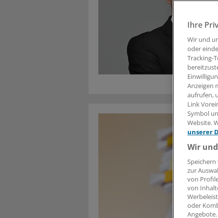
Ihre Pri
Wir und u
oder einde
Tracking-T
bereitzust
Einwilligu
Anzeigen m
aufrufen, 
Link Vorei
Symbol unt
Website. W
unserer 
Wir und
Speichern 
zur Auswah
von Profil
von Inhalt
Werbeleist
oder Komb
Angebote.