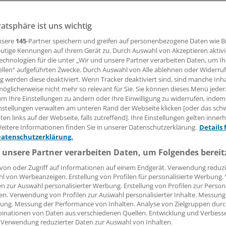
Wirtschaft“
Die Koalition will die Präventi
vatsphäre ist uns wichtig
Aufgabe stärken. Richtig so, sa
nsere
145
-Partner speichern und greifen auf personenbezogene Daten wie 
Professor Thomas Schlegel im I
utige Kennungen auf Ihrem Gerät zu. Durch Auswahl von Akzeptieren aktivi
Thema habe aber eine viel größ
echnologien für die unter „Wir und unsere Partner verarbeiten Daten, um I
ellen“ aufgeführten Zwecke. Durch Auswahl von Alle ablehnen oder Widerruf
ng werden diese deaktiviert. Wenn Tracker deaktiviert sind, sind manche Inh
öglicherweise nicht mehr so relevant für Sie. Sie können dieses Menü jeder
um Ihre Einstellungen zu ändern oder Ihre Einwilligung zu widerrufen, indem
nstellungen verwalten am unteren Rand der Webseite klicken [oder das sc
en links auf der Webseite, falls zutreffend]. Ihre Einstellungen gelten inner
eitere Informationen finden Sie in unserer Datenschutzerklärung.
Details 
Datenschutzerklärung.
 unsere Partner verarbeiten Daten, um Folgendes bereit
von oder Zugriff auf Informationen auf einem Endgerät. Verwendung reduzi
l von Werbeanzeigen. Erstellung von Profilen für personalisierte Werbung
en zur Auswahl personalisierter Werbung. Erstellung von Profilen zur Person
en. Verwendung von Profilen zur Auswahl personalisierter Inhalte. Messung
ung. Messung der Performance von Inhalten. Analyse von Zielgruppen durch
inationen von Daten aus verschiedenen Quellen. Entwicklung und Verbess
 Verwendung reduzierter Daten zur Auswahl von Inhalten.