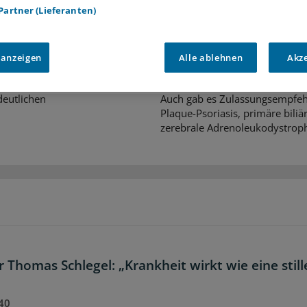
 Partner (Lieferanten)
Juli-Sitzung des CHMP
itlinien kürzer,
Acht Pharma-Innovatio
äher
zur EU-Zulassung
 anzeigen
Alle ablehnen
Akz
aus regelmäßig auf Leitlinien
Neue Ansätze gegen zu hohe Ch
gt allerdings wegen Zeitmangels
Schwerpunkt der jüngsten Expe
eutlichen
Auch gab es Zulassungsempfeh
Plaque-Psoriasis, primäre bili
zerebrale Adrenoleukodystroph
 Thomas Schlegel: „Krankheit wirkt wie eine stil
40