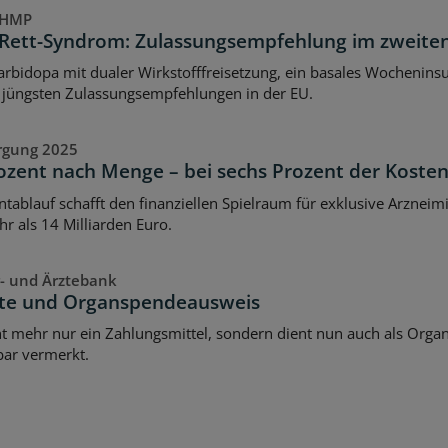
CHMP
Rett-Syndrom: Zulassungsempfehlung im zweiten
bidopa mit dualer Wirkstofffreisetzung, ein basales Wocheninsul
 jüngsten Zulassungsempfehlungen in der EU.
rgung 2025
rozent nach Menge – bei sechs Prozent der Koste
tablauf schafft den finanziellen Spielraum für exklusive Arzneim
 als 14 Milliarden Euro.
- und Ärztebank
rte und Organspendeausweis
ht mehr nur ein Zahlungsmittel, sondern dient nun auch als Organ
tbar vermerkt.