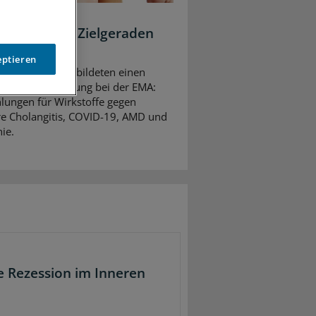
nen auf der Zielgeraden
eptieren
olesterinwerte bildeten einen
rten-Begutachtung bei der EMA:
lungen für Wirkstoffe gegen
äre Cholangitis, COVID-19, AMD und
ie.
le Rezession im Inneren