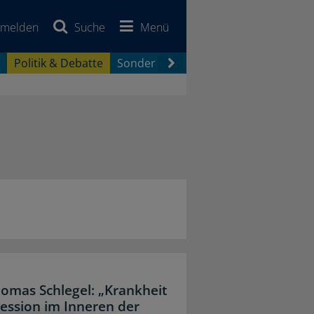
melden
Suche
Menü
Politik & Debatte
Sonderberichte
Newsletter
Jobb
omas Schlegel: „Krankheit
ezession im Inneren der