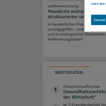
Liste der
Leitliniennutzung
Hausärzte wünschen sich Le
strukturierter und praxisn
Zwecke
In hausärztlichen Praxen wird durch
zurückgegriffen – eine Umfrage zei
und zu umfangreicher Dokumente d
Verbesserungsbedarf.
MEISTGELESEN
Präventionsoffensive
1
Gesundheitsrechtler
der Wirtschaft“
Praxislandschaft 20