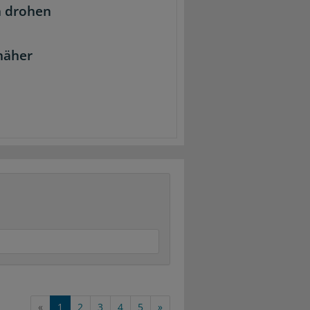
n drohen
snäher
«
1
2
3
4
5
»