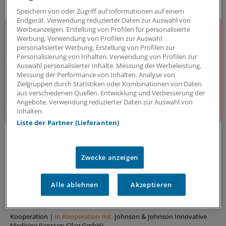
DAS KÖNNTE SIE AUCH INTERESSIEREN
Speichern von oder Zugriff auf Informationen auf einem
Endgerät. Verwendung reduzierter Daten zur Auswahl von
Werbeanzeigen. Erstellung von Profilen für personalisierte
Werbung. Verwendung von Profilen zur Auswahl
personalisierter Werbung. Erstellung von Profilen zur
Personalisierung von Inhalten. Verwendung von Profilen zur
Auswahl personalisierter Inhalte. Messung der Werbeleistung.
Messung der Performance von Inhalten. Analyse von
Zielgruppen durch Statistiken oder Kombinationen von Daten
aus verschiedenen Quellen. Entwicklung und Verbesserung der
Angebote. Verwendung reduzierter Daten zur Auswahl von
Inhalten.
Liste der Partner (Lieferanten)
J&J Open House
Der Gesundheitsdialog
Zwecke anzeigen
Expert:innen aus unterschiedlichsten Bereichen des
Gesundheitswesens diskutieren – offen, kritisch und
lösungsorientiert – über die Herausforderungen und
Alle ablehnen
Akzeptieren
Chancen unseres Gesundheitssystems. Dafür steht
das J&J Open House – seit inzwischen 7 Jahren.
Kooperation
|
In Kooperation mit:
Johnson & Johnson Innovative
Medicine (Janssen-Cilag GmbH)