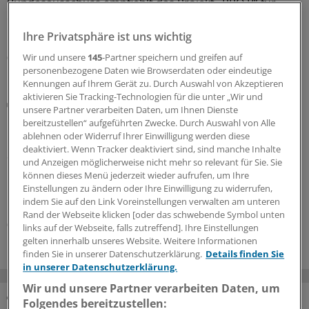
Bundesausschuss empfiehlt das Projekt „PRO B“ für
einen Transfer in die Regelversorgung. Drei
Krankenkassen wollen dies schon vorher anbieten.
Ihre Privatsphäre ist uns wichtig
07.08.2026
Wir und unsere
145
-Partner speichern und greifen auf
personenbezogene Daten wie Browserdaten oder eindeutige
Kennungen auf Ihrem Gerät zu. Durch Auswahl von Akzeptieren
aktivieren Sie Tracking-Technologien für die unter „Wir und
Digitaler Check
unsere Partner verarbeiten Daten, um Ihnen Dienste
Honorarabrechnung: Digitale Vorprüfung wird in
bereitzustellen“ aufgeführten Zwecke. Durch Auswahl von Alle
Nordrhein rege genutzt
ablehnen oder Widerruf Ihrer Einwilligung werden diese
deaktiviert. Wenn Tracker deaktiviert sind, sind manche Inhalte
Seit Juni können nun auch Ärztinnen und Ärzte in
und Anzeigen möglicherweise nicht mehr so relevant für Sie. Sie
Nordrhein ihre Honorarabrechnungen während des
können dieses Menü jederzeit wieder aufrufen, um Ihre
Quartals durchleuchten lassen. In den ersten beiden
Einstellungen zu ändern oder Ihre Einwilligung zu widerrufen,
Monaten sind über 20.000 Vorprüfungen eingegangen.
indem Sie auf den Link Voreinstellungen verwalten am unteren
Rand der Webseite klicken [oder das schwebende Symbol unten
05.08.2026
links auf der Webseite, falls zutreffend]. Ihre Einstellungen
gelten innerhalb unseres Website. Weitere Informationen
finden Sie in unserer Datenschutzerklärung.
Details finden Sie
in unserer Datenschutzerklärung.
Wir und unsere Partner verarbeiten Daten, um
Folgendes bereitzustellen: