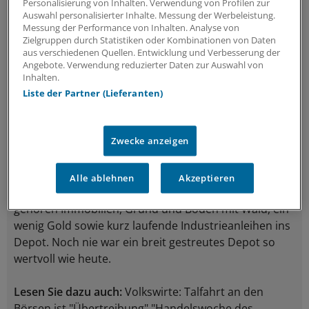
Personalisierung von Inhalten. Verwendung von Profilen zur
Auswahl personalisierter Inhalte. Messung der Werbeleistung.
Anstelle von konjunktursensiblen Branchen wie der
Messung der Performance von Inhalten. Analyse von
Zielgruppen durch Statistiken oder Kombinationen von Daten
Automobilindustrie bieten sich Aktien aus dem
aus verschiedenen Quellen. Entwicklung und Verbesserung der
Nahrungsmittel- und Pharmabereich an. Es kommt
Angebote. Verwendung reduzierter Daten zur Auswahl von
also zunehmend auf die Auswahl an.
Inhalten.
Liste der Partner (Lieferanten)
Die Unternehmen defensiverer Sektoren sind weniger
stark von der Konjunktur und aktuellen
Zwecke anzeigen
Entwicklungen abhängig.
Global agierende Unternehmen bieten einen guten
Alle ablehnen
Akzeptieren
Schutz vor starken Kursschwankungen. Daneben
gehören Immobilien, Grund und Boden mit Wald, ein
wenig Gold sowie kurz laufende Industrieanleihen ins
Depot. Noch nie war ein breit gestreutes Depot so
wertvoll wie heute.
Lesen Sie dazu auch:
Volkswirte: Talfahrt an den
Börsen ist "Übertreibung" "Handelswoche des