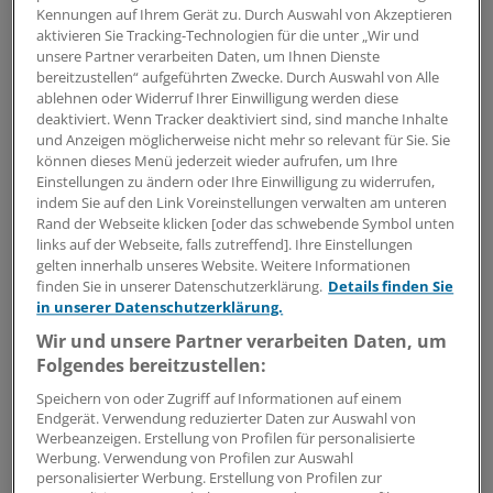
uns in der Mitte des Konjunkturzyklus. Die Impulse
Kennungen auf Ihrem Gerät zu. Durch Auswahl von Akzeptieren
der Geldpolitik sind verebbt, die Wirtschaft läuft
aktivieren Sie Tracking-Technologien für die unter „Wir und
unsere Partner verarbeiten Daten, um Ihnen Dienste
dennoch wie geschmiert.
bereitzustellen“ aufgeführten Zwecke. Durch Auswahl von Alle
ablehnen oder Widerruf Ihrer Einwilligung werden diese
Sicher, die Schuldenkrise in den USA und der
deaktiviert. Wenn Tracker deaktiviert sind, sind manche Inhalte
Eurozone birgt auch konjunkturelle Risiken.
und Anzeigen möglicherweise nicht mehr so relevant für Sie. Sie
können dieses Menü jederzeit wieder aufrufen, um Ihre
Schließlich sind die öffentlichen Haushalte
Einstellungen zu ändern oder Ihre Einwilligung zu widerrufen,
gezwungen, die Ausgaben zu drosseln.
indem Sie auf den Link Voreinstellungen verwalten am unteren
Rand der Webseite klicken [oder das schwebende Symbol unten
Das werden früher oder später auch Verbraucher
links auf der Webseite, falls zutreffend]. Ihre Einstellungen
gelten innerhalb unseres Website. Weitere Informationen
und Unternehmen zu spüren bekommen.
finden Sie in unserer Datenschutzerklärung.
Details finden Sie
Andererseits: Es wäre das erste Mal, dass ein Zyklus
in unserer Datenschutzerklärung.
nur zwei Jahre dauert.
Wir und unsere Partner verarbeiten Daten, um
Folgendes bereitzustellen:
Der konjunkturelle Ausblick mag durch die
Speichern von oder Zugriff auf Informationen auf einem
Verwerfungen an den Finanzmärkten getrübt sein, für
Endgerät. Verwendung reduzierter Daten zur Auswahl von
Schwarzmalerei gibt es indes keine Veranlassung.
Werbeanzeigen. Erstellung von Profilen für personalisierte
Wer nachts ruhig schlafen möchte, sollte den
Werbung. Verwendung von Profilen zur Auswahl
personalisierter Werbung. Erstellung von Profilen zur
Aktienanteil seines Depots umstrukturieren.