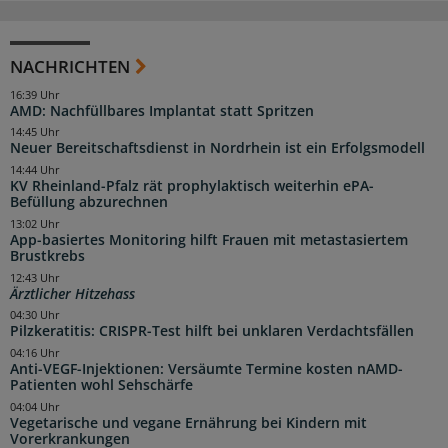
NACHRICHTEN
16:39 Uhr
AMD: Nachfüllbares Implantat statt Spritzen
14:45 Uhr
Neuer Bereitschaftsdienst in Nordrhein ist ein Erfolgsmodell
14:44 Uhr
KV Rheinland-Pfalz rät prophylaktisch weiterhin ePA-
Befüllung abzurechnen
13:02 Uhr
App-basiertes Monitoring hilft Frauen mit metastasiertem
Brustkrebs
12:43 Uhr
Ärztlicher Hitzehass
04:30 Uhr
Pilzkeratitis: CRISPR-Test hilft bei unklaren Verdachtsfällen
04:16 Uhr
Anti-VEGF-Injektionen: Versäumte Termine kosten nAMD-
Patienten wohl Sehschärfe
04:04 Uhr
Vegetarische und vegane Ernährung bei Kindern mit
Vorerkrankungen