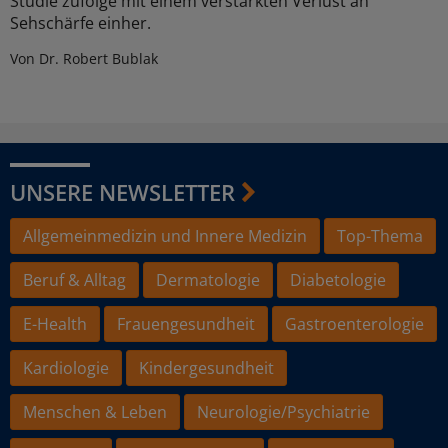
Studie zufolge mit einem verstärkten Verlust an
Sehschärfe einher.
Von Dr. Robert Bublak
UNSERE NEWSLETTER
Allgemeinmedizin und Innere Medizin
Top-Thema
Beruf & Alltag
Dermatologie
Diabetologie
E-Health
Frauengesundheit
Gastroenterologie
Kardiologie
Kindergesundheit
Menschen & Leben
Neurologie/Psychiatrie