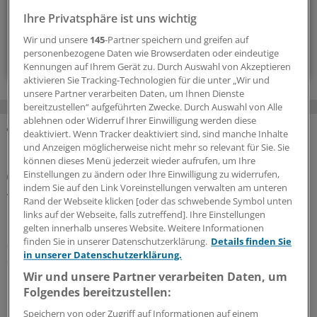
Zugriff auf alle
medizinischen Berichte und
Ihre Privatsphäre ist uns wichtig
Kommentare
Wir und unsere
145
-Partner speichern und greifen auf
Voraussetzungen für den Zugang
personenbezogene Daten wie Browserdaten oder eindeutige
Kennungen auf Ihrem Gerät zu. Durch Auswahl von Akzeptieren
aktivieren Sie Tracking-Technologien für die unter „Wir und
unsere Partner verarbeiten Daten, um Ihnen Dienste
bereitzustellen“ aufgeführten Zwecke. Durch Auswahl von Alle
ablehnen oder Widerruf Ihrer Einwilligung werden diese
deaktiviert. Wenn Tracker deaktiviert sind, sind manche Inhalte
MEHR ZUM THEMA
und Anzeigen möglicherweise nicht mehr so relevant für Sie. Sie
können dieses Menü jederzeit wieder aufrufen, um Ihre
Einstellungen zu ändern oder Ihre Einwilligung zu widerrufen,
Urteil zur eGK
indem Sie auf den Link Voreinstellungen verwalten am unteren
Auch bei Zahlungsverzug dürfen Kassen
Rand der Webseite klicken [oder das schwebende Symbol unten
Gesundheitskarte nicht sperren
links auf der Webseite, falls zutreffend]. Ihre Einstellungen
Gesetzlich Versicherte haben prinzipiell einen Anspruch
gelten innerhalb unseres Website. Weitere Informationen
finden Sie in unserer Datenschutzerklärung.
Details finden Sie
auf eine elektronische Gesundheitskarte. Der bleibt
in unserer Datenschutzerklärung.
auch bei Beitragsrückständen erhalten, urteilte nun ein
Landessozialgericht.
Wir und unsere Partner verarbeiten Daten, um
Folgendes bereitzustellen:
17.06.2026
Speichern von oder Zugriff auf Informationen auf einem