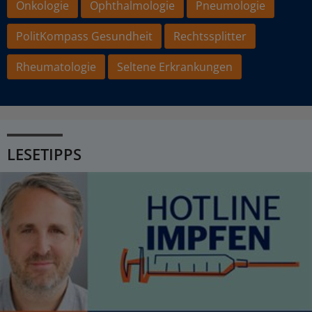
Onkologie
Ophthalmologie
Pneumologie
PolitKompass Gesundheit
Rechtssplitter
Rheumatologie
Seltene Erkrankungen
LESETIPPS