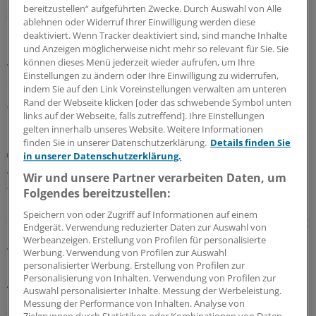
bereitzustellen“ aufgeführten Zwecke. Durch Auswahl von Alle
strukturierter und praxisnäher
ablehnen oder Widerruf Ihrer Einwilligung werden diese
In hausärztlichen Praxen wird durchaus regelmäßig auf
deaktiviert. Wenn Tracker deaktiviert sind, sind manche Inhalte
und Anzeigen möglicherweise nicht mehr so relevant für Sie. Sie
Leitlinien zurückgegriffen – eine Umfrage zeigt allerdings
können dieses Menü jederzeit wieder aufrufen, um Ihre
wegen Zeitmangels und zu umfangreicher Dokumente
Einstellungen zu ändern oder Ihre Einwilligung zu widerrufen,
deutlichen Verbesserungsbedarf.
indem Sie auf den Link Voreinstellungen verwalten am unteren
Rand der Webseite klicken [oder das schwebende Symbol unten
03.08.2026
links auf der Webseite, falls zutreffend]. Ihre Einstellungen
gelten innerhalb unseres Website. Weitere Informationen
finden Sie in unserer Datenschutzerklärung.
Details finden Sie
Juli-Sitzung des CHMP
in unserer Datenschutzerklärung.
Acht Pharma-Innovationen auf der Zielgeraden
Wir und unsere Partner verarbeiten Daten, um
zur EU-Zulassung
Folgendes bereitzustellen:
Neue Ansätze gegen zu hohe Cholesterinwerte bildeten
Speichern von oder Zugriff auf Informationen auf einem
einen Schwerpunkt der jüngsten Experten-Begutachtung
Endgerät. Verwendung reduzierter Daten zur Auswahl von
bei der EMA: Auch gab es Zulassungsempfehlungen für
Werbeanzeigen. Erstellung von Profilen für personalisierte
Wirkstoffe gegen Plaque-Psoriasis, primäre biliäre
Werbung. Verwendung von Profilen zur Auswahl
personalisierter Werbung. Erstellung von Profilen zur
Cholangitis, COVID-19, AMD und zerebrale
Personalisierung von Inhalten. Verwendung von Profilen zur
Adrenoleukodystrophie.
Auswahl personalisierter Inhalte. Messung der Werbeleistung.
Messung der Performance von Inhalten. Analyse von
24.07.2026
Zielgruppen durch Statistiken oder Kombinationen von Daten