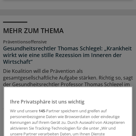
MEHR ZUM THEMA
Präventionsoffensive
Gesundheitsrechtler Thomas Schlegel: „Krankheit
wirkt wie eine stille Rezession im Inneren der
Wirtschaft“
Die Koalition will die Prävention als
gesamtgesellschaftliche Aufgabe stärken. Richtig so, sagt
der Gesundheitsrechtler Professor Thomas Schlegel im
Interview mit der Ärzte Zeitung. Das Thema habe aber
eine viel größere Dimension als viele meinten.
Ihre Privatsphäre ist uns wichtig
07.08.2026
Wir und unsere
145
-Partner speichern und greifen auf
personenbezogene Daten wie Browserdaten oder eindeutige
Kennungen auf Ihrem Gerät zu. Durch Auswahl von Akzeptieren
aktivieren Sie Tracking-Technologien für die unter „Wir und
Leitliniennutzung
unsere Partner verarbeiten Daten, um Ihnen Dienste
Hausärzte wünschen sich Leitlinien kürzer,