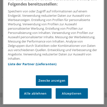
Sprechstundenbedarf bestellen, hat das
Folgendes bereitzustellen:
Bundesverwaltungsgericht entschieden – und
klargestellt, welche Anlässe als zulässig gelten.
Speichern von oder Zugriff auf Informationen auf einem
Endgerät. Verwendung reduzierter Daten zur Auswahl von
06.08.2026
Werbeanzeigen. Erstellung von Profilen für personalisierte
Werbung. Verwendung von Profilen zur Auswahl
personalisierter Werbung. Erstellung von Profilen zur
Personalisierung von Inhalten. Verwendung von Profilen zur
GKV-Spargesetz
Auswahl personalisierter Inhalte. Messung der Werbeleistung.
Sparliste der KBV: So hoch könnten die Verluste
Messung der Performance von Inhalten. Analyse von
jeder Praxis sein
Zielgruppen durch Statistiken oder Kombinationen von Daten
aus verschiedenen Quellen. Entwicklung und Verbesserung der
Die Kassenärztliche Bundesvereinigung hat eine Liste
Angebote. Verwendung reduzierter Daten zur Auswahl von
vorgelegt, in der sie die möglichen finanziellen Folgen
Inhalten.
des GKV-Spargesetzes pro Ärztin bzw. Arzt auflistet. Die
Liste der Partner (Lieferanten)
Unterschiede zwischen Haus- und Fachärzten sind groß.
05.08.2026
Zwecke anzeigen
Alle ablehnen
Akzeptieren