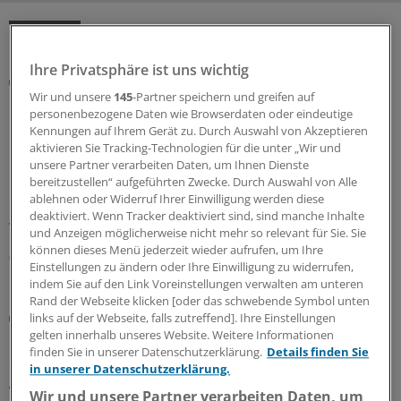
MEHR ZUM THEMA
Ihre Privatsphäre ist uns wichtig
Rezept
KBV und Krankenkassen präzisieren die neuen
Wir und unsere
145
-Partner speichern und greifen auf
personenbezogene Daten wie Browserdaten oder eindeutige
Regeln zur Cannabistherapie
Kennungen auf Ihrem Gerät zu. Durch Auswahl von Akzeptieren
Mit dem GKV-Spargesetz wurden auch die Regeln für die
aktivieren Sie Tracking-Technologien für die unter „Wir und
Cannabistherapie auf Kasse verschärft. KBV und
unsere Partner verarbeiten Daten, um Ihnen Dienste
bereitzustellen“ aufgeführten Zwecke. Durch Auswahl von Alle
Krankenkassen stellen nun klar, wie mit dem
ablehnen oder Widerruf Ihrer Einwilligung werden diese
sechsmonatigen Therapieversuch zu verfahren ist. Und
deaktiviert. Wenn Tracker deaktiviert sind, sind manche Inhalte
welche Ausnahmen gelten.
und Anzeigen möglicherweise nicht mehr so relevant für Sie. Sie
können dieses Menü jederzeit wieder aufrufen, um Ihre
06.08.2026
Einstellungen zu ändern oder Ihre Einwilligung zu widerrufen,
indem Sie auf den Link Voreinstellungen verwalten am unteren
Rand der Webseite klicken [oder das schwebende Symbol unten
Bundesverwaltungsgericht
links auf der Webseite, falls zutreffend]. Ihre Einstellungen
Urteil: Defekturarzneimittel nicht mehr als
gelten innerhalb unseres Website. Weitere Informationen
finden Sie in unserer Datenschutzerklärung.
Details finden Sie
Sprechstundenbedarf
in unserer Datenschutzerklärung.
Arztpraxen können Defekturarzneimittel nicht mehr als
Wir und unsere Partner verarbeiten Daten, um