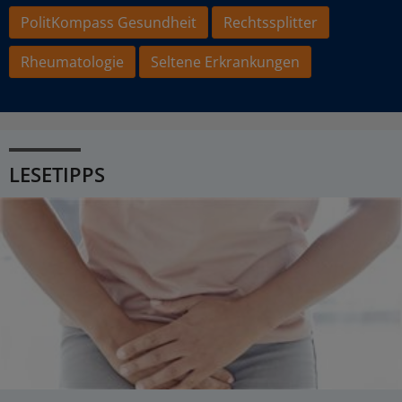
PolitKompass Gesundheit
Rechtssplitter
Rheumatologie
Seltene Erkrankungen
LESETIPPS