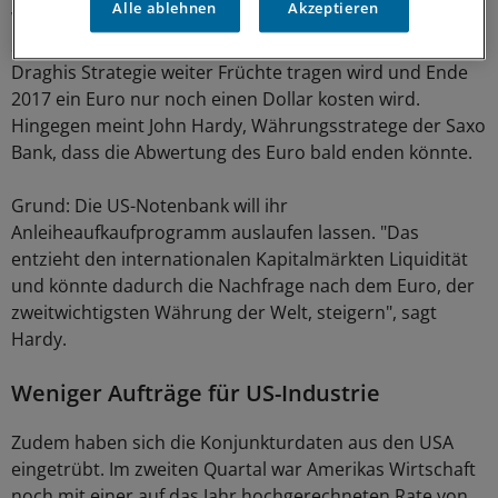
Alle ablehnen
Akzeptieren
Währungsanalysten der US-Investmentbank Goldman
Sachs prognostizieren in einer neuen Studie , dass
Draghis Strategie weiter Früchte tragen wird und Ende
2017 ein Euro nur noch einen Dollar kosten wird.
Hingegen meint John Hardy, Währungsstratege der Saxo
Bank, dass die Abwertung des Euro bald enden könnte.
Grund: Die US-Notenbank will ihr
Anleiheaufkaufprogramm auslaufen lassen. "Das
entzieht den internationalen Kapitalmärkten Liquidität
und könnte dadurch die Nachfrage nach dem Euro, der
zweitwichtigsten Währung der Welt, steigern", sagt
Hardy.
Weniger Aufträge für US-Industrie
Zudem haben sich die Konjunkturdaten aus den USA
eingetrübt. Im zweiten Quartal war Amerikas Wirtschaft
noch mit einer auf das Jahr hochgerechneten Rate von