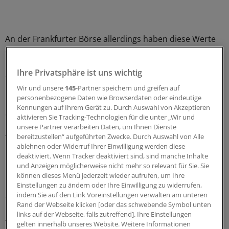
An der Frankfurter Börse allerdings haben diese Werte
deutlich stärker zugelegt. In Euro gerechnet verbuchten
hiesige Procter & Gamble-Aktionäre in diesem Zeitraum
Ihre Privatsphäre ist uns wichtig
ein Plus von 5,9 Prozent, Coca-Cola-Eigner von sechs
Prozent.
Wir und unsere
145
-Partner speichern und greifen auf
personenbezogene Daten wie Browserdaten oder eindeutige
Kennungen auf Ihrem Gerät zu. Durch Auswahl von Akzeptieren
Seit Anfang August können sich deutsche Aktionäre
aktivieren Sie Tracking-Technologien für die unter „Wir und
beider Werte sogar über einen Kursanstieg von jeweils
unsere Partner verarbeiten Daten, um Ihnen Dienste
fast 15 Prozent freuen.
bereitzustellen“ aufgeführten Zwecke. Durch Auswahl von Alle
ablehnen oder Widerruf Ihrer Einwilligung werden diese
deaktiviert. Wenn Tracker deaktiviert sind, sind manche Inhalte
Geht Mario Draghis Strategie auf?
und Anzeigen möglicherweise nicht mehr so relevant für Sie. Sie
können dieses Menü jederzeit wieder aufrufen, um Ihre
Der Grund dafür: Europas Gemeinschaftswährung ist in
Einstellungen zu ändern oder Ihre Einwilligung zu widerrufen,
indem Sie auf den Link Voreinstellungen verwalten am unteren
dieser Zeit kräftig gegen die US-Währung gefallen.
Rand der Webseite klicken [oder das schwebende Symbol unten
Kostete ein Euro Anfang August noch 1,343 Dollar,
links auf der Webseite, falls zutreffend]. Ihre Einstellungen
waren es Ende vergangenen Monats nur noch 1,26
gelten innerhalb unseres Website. Weitere Informationen