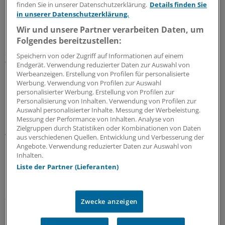
Dollar.
finden Sie in unserer Datenschutzerklärung.
Details finden Sie
in unserer Datenschutzerklärung.
"Die Wechselkursverluste der europäischen Währung
Wir und unsere Partner verarbeiten Daten, um
haben US-Aktien an deutschen Börsen teurer gemacht",
Folgendes bereitzustellen:
sagt Dieter Thomaschowski, Inhaber des Analysehauses
Speichern von oder Zugriff auf Informationen auf einem
Thomaschowski Research & Advisory.
Endgerät. Verwendung reduzierter Daten zur Auswahl von
Werbeanzeigen. Erstellung von Profilen für personalisierte
Werbung. Verwendung von Profilen zur Auswahl
Der Kurseinbruch des Euros kam nicht überraschend.
personalisierter Werbung. Erstellung von Profilen zur
Die Europäische Zentralbank (EZB) hat gezielt darauf
Personalisierung von Inhalten. Verwendung von Profilen zur
Auswahl personalisierter Inhalte. Messung der Werbeleistung.
hingearbeitet, als sie diesen Sommer die Leitzinsen auf
Messung der Performance von Inhalten. Analyse von
nur noch 0,05 Prozent senkte und den Aufkauf von
Zielgruppen durch Statistiken oder Kombinationen von Daten
Wertpapieren ankündigte.
aus verschiedenen Quellen. Entwicklung und Verbesserung der
Angebote. Verwendung reduzierter Daten zur Auswahl von
Inhalten.
"EZB-Chef Mario Draghi will so Produkte aus dem
Liste der Partner (Lieferanten)
Euroraum an den internationalen Märkten verbilligen,
um Wirtschaft und Beschäftigung in der Eurozone
anzukurbeln", sagt Moritz Westerheide, Analyst der
Zwecke anzeigen
Bremer Landesbank.