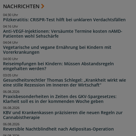
NACHRICHTEN
04:30 Uhr
Pilzkeratitis: CRISPR-Test hilft bei unklaren Verdachtsfällen
04:16 Uhr
Anti-VEGF-Injektionen: Versäumte Termine kosten nAMD-
Patienten wohl Sehschärfe
04:04 Uhr
Vegetarische und vegane Ernährung bei Kindern mit
Vorerkrankungen
04:00 Uhr
Reiseimpfungen bei Kindern: Müssen Abstandsregeln
eingehalten werden?
03:05 Uhr
Gesundheitsrechtler Thomas Schlegel: „Krankheit wirkt wie
eine stille Rezession im Inneren der Wirtschaft“
06.08.2026
Praxisbesonderheiten in Zeiten des GKV-Spargesetzes:
Klarheit soll es in der kommenden Woche geben
06.08.2026
KBV und Krankenkassen präzisieren die neuen Regeln zur
Cannabistherapie
06.08.2026
Reversible Nachtblindheit nach Adipositas-Operation
06.08.2026