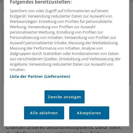
Folgendes bereitzustellen:
Speichern von oder Zugriff auf Informationen auf einem
DAS KÖNNTE SIE AUCH INTERESSIEREN
Endgerät. Verwendung reduzierter Daten zur Auswahl von
Werbeanzeigen. Erstellung von Profilen für personalisierte
Werbung. Verwendung von Profilen zur Auswahl
personalisierter Werbung. Erstellung von Profilen zur
Personalisierung von Inhalten. Verwendung von Profilen zur
Auswahl personalisierter Inhalte. Messung der Werbeleistung.
Messung der Performance von Inhalten. Analyse von
Zielgruppen durch Statistiken oder Kombinationen von Daten
aus verschiedenen Quellen. Entwicklung und Verbesserung der
Angebote. Verwendung reduzierter Daten zur Auswahl von
Inhalten.
Liste der Partner (Lieferanten)
J&J Open House
Zwecke anzeigen
Der Gesundheitsdialog
Expert:innen aus unterschiedlichsten Bereichen des
Alle ablehnen
Akzeptieren
Gesundheitswesens diskutieren – offen, kritisch und
lösungsorientiert – über die Herausforderungen und
Chancen unseres Gesundheitssystems. Dafür steht