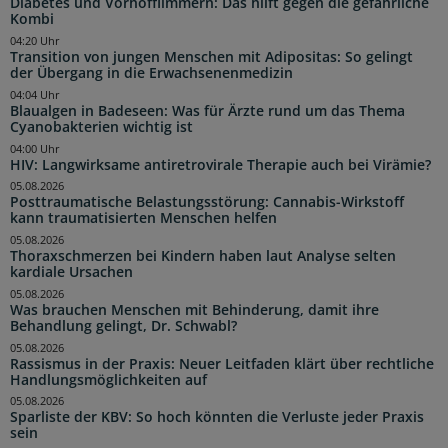
Diabetes und Vorhofflimmern: Das hilft gegen die gefährliche
Kombi
04:20 Uhr
Transition von jungen Menschen mit Adipositas: So gelingt
der Übergang in die Erwachsenenmedizin
04:04 Uhr
Blaualgen in Badeseen: Was für Ärzte rund um das Thema
Cyanobakterien wichtig ist
04:00 Uhr
HIV: Langwirksame antiretrovirale Therapie auch bei Virämie?
05.08.2026
Posttraumatische Belastungsstörung: Cannabis-Wirkstoff
kann traumatisierten Menschen helfen
05.08.2026
Thoraxschmerzen bei Kindern haben laut Analyse selten
kardiale Ursachen
05.08.2026
Was brauchen Menschen mit Behinderung, damit ihre
Behandlung gelingt, Dr. Schwabl?
05.08.2026
Rassismus in der Praxis: Neuer Leitfaden klärt über rechtliche
Handlungsmöglichkeiten auf
05.08.2026
Sparliste der KBV: So hoch könnten die Verluste jeder Praxis
sein