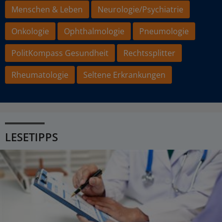
Menschen & Leben
Neurologie/Psychiatrie
Onkologie
Ophthalmologie
Pneumologie
PolitKompass Gesundheit
Rechtssplitter
Rheumatologie
Seltene Erkrankungen
LESETIPPS