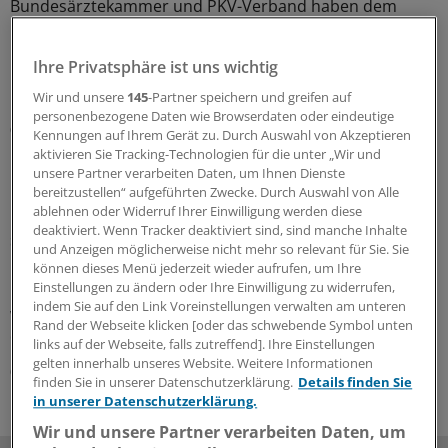
Bundesärztekammer und PKV-Verband haben dem
Bundesgesundheitsministerium den Entwurf einer
GOÄneu vorgelegt. Er nimmt innovative medizinische
Ihre Privatsphäre ist uns wichtig
Leistungen auf – und bewertet einige andere um. Ein
Überblick mit Beispielen dazu, was sich ändern soll.
Wir und unsere
145
-Partner speichern und greifen auf
personenbezogene Daten wie Browserdaten oder eindeutige
05.08.2026
Kennungen auf Ihrem Gerät zu. Durch Auswahl von Akzeptieren
aktivieren Sie Tracking-Technologien für die unter „Wir und
unsere Partner verarbeiten Daten, um Ihnen Dienste
bereitzustellen“ aufgeführten Zwecke. Durch Auswahl von Alle
Leitliniennutzung
ablehnen oder Widerruf Ihrer Einwilligung werden diese
Hausärzte wünschen sich Leitlinien kürzer,
deaktiviert. Wenn Tracker deaktiviert sind, sind manche Inhalte
strukturierter und praxisnäher
und Anzeigen möglicherweise nicht mehr so relevant für Sie. Sie
können dieses Menü jederzeit wieder aufrufen, um Ihre
In hausärztlichen Praxen wird durchaus regelmäßig auf
Einstellungen zu ändern oder Ihre Einwilligung zu widerrufen,
Leitlinien zurückgegriffen – eine Umfrage zeigt allerdings
indem Sie auf den Link Voreinstellungen verwalten am unteren
wegen Zeitmangels und zu umfangreicher Dokumente
Rand der Webseite klicken [oder das schwebende Symbol unten
deutlichen Verbesserungsbedarf.
links auf der Webseite, falls zutreffend]. Ihre Einstellungen
gelten innerhalb unseres Website. Weitere Informationen
03.08.2026
finden Sie in unserer Datenschutzerklärung.
Details finden Sie
in unserer Datenschutzerklärung.
Wir und unsere Partner verarbeiten Daten, um