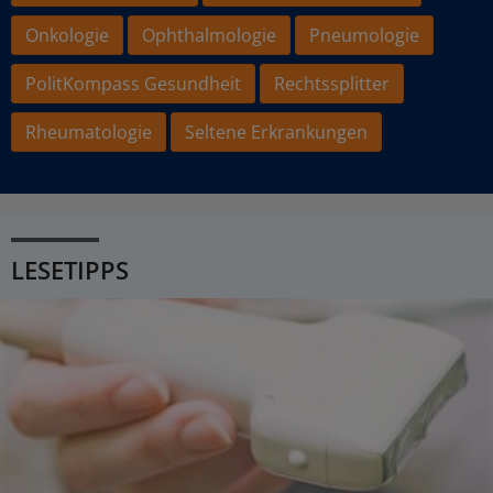
Onkologie
Ophthalmologie
Pneumologie
PolitKompass Gesundheit
Rechtssplitter
Rheumatologie
Seltene Erkrankungen
LESETIPPS