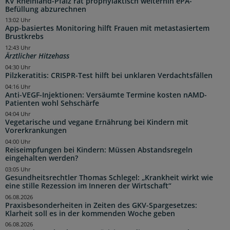
KV Rheinland-Pfalz rät prophylaktisch weiterhin ePA-
Befüllung abzurechnen
13:02 Uhr
App-basiertes Monitoring hilft Frauen mit metastasiertem
Brustkrebs
12:43 Uhr
Ärztlicher Hitzehass
04:30 Uhr
Pilzkeratitis: CRISPR-Test hilft bei unklaren Verdachtsfällen
04:16 Uhr
Anti-VEGF-Injektionen: Versäumte Termine kosten nAMD-
Patienten wohl Sehschärfe
04:04 Uhr
Vegetarische und vegane Ernährung bei Kindern mit
Vorerkrankungen
04:00 Uhr
Reiseimpfungen bei Kindern: Müssen Abstandsregeln
eingehalten werden?
03:05 Uhr
Gesundheitsrechtler Thomas Schlegel: „Krankheit wirkt wie
eine stille Rezession im Inneren der Wirtschaft“
06.08.2026
Praxisbesonderheiten in Zeiten des GKV-Spargesetzes:
Klarheit soll es in der kommenden Woche geben
06.08.2026