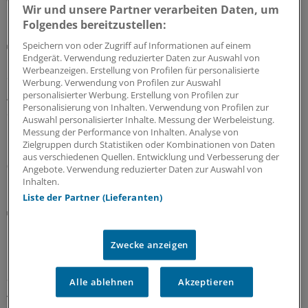
Wir und unsere Partner verarbeiten Daten, um
Folgendes bereitzustellen:
Bundesverwaltungsgericht
Speichern von oder Zugriff auf Informationen auf einem
Endgerät. Verwendung reduzierter Daten zur Auswahl von
Urteil: Defekturarzneimittel nicht mehr als
Werbeanzeigen. Erstellung von Profilen für personalisierte
Sprechstundenbedarf
Werbung. Verwendung von Profilen zur Auswahl
personalisierter Werbung. Erstellung von Profilen zur
Arztpraxen können Defekturarzneimittel nicht mehr als
Personalisierung von Inhalten. Verwendung von Profilen zur
Sprechstundenbedarf bestellen, hat das
Auswahl personalisierter Inhalte. Messung der Werbeleistung.
Bundesverwaltungsgericht entschieden – und
Messung der Performance von Inhalten. Analyse von
klargestellt, welche Anlässe als zulässig gelten.
Zielgruppen durch Statistiken oder Kombinationen von Daten
aus verschiedenen Quellen. Entwicklung und Verbesserung der
06.08.2026
Angebote. Verwendung reduzierter Daten zur Auswahl von
Inhalten.
Liste der Partner (Lieferanten)
Diskriminierung
Rassismus in der Praxis: Neuer Leitfaden klärt
über rechtliche Handlungsmöglichkeiten auf
Zwecke anzeigen
Ein neuer Leitfaden der Charité Berlin beleuchtet
anhand realer Fälle die rechtliche Verantwortung von
Alle ablehnen
Akzeptieren
Arztpraxen bei Diskriminierung und zeigt auf, welche