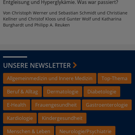
Entgleisung und Hyperglykämie. Was war passiert?
Von Christoph Werner und Sebastian Schmidt und Christiane
Kellner und Christof Kloos und Gunter Wolf und Katharina
Burghardt und Philipp A. Reuken
UNSERE NEWSLETTER
Allgemeinmedizin und Innere Medizin
Top-Thema
Beruf & Alltag
Dermatologie
Diabetologie
E-Health
Frauengesundheit
Gastroenterologie
Kardiologie
Kindergesundheit
Menschen & Leben
Neurologie/Psychiatrie