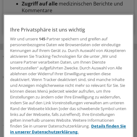
Zugriff auf alle
medizinischen Berichte und
Kommentare
Voraussetzungen für den Zugang
Ihre Privatsphäre ist uns wichtig
Wir und unsere
145
-Partner speichern und greifen auf
personenbezogene Daten wie Browserdaten oder eindeutige
Kennungen auf Ihrem Gerät zu. Durch Auswahl von Akzeptieren
aktivieren Sie Tracking-Technologien für die unter „Wir und
unsere Partner verarbeiten Daten, um Ihnen Dienste
MEHR ZUM THEMA
bereitzustellen“ aufgeführten Zwecke. Durch Auswahl von Alle
ablehnen oder Widerruf Ihrer Einwilligung werden diese
Rezept
deaktiviert. Wenn Tracker deaktiviert sind, sind manche Inhalte
KBV und Krankenkassen präzisieren die neuen
und Anzeigen möglicherweise nicht mehr so relevant für Sie. Sie
Regeln zur Cannabistherapie
können dieses Menü jederzeit wieder aufrufen, um Ihre
Einstellungen zu ändern oder Ihre Einwilligung zu widerrufen,
Mit dem GKV-Spargesetz wurden auch die Regeln für die
indem Sie auf den Link Voreinstellungen verwalten am unteren
Cannabistherapie auf Kasse verschärft. KBV und
Rand der Webseite klicken [oder das schwebende Symbol unten
Krankenkassen stellen nun klar, wie mit dem
links auf der Webseite, falls zutreffend]. Ihre Einstellungen
sechsmonatigen Therapieversuch zu verfahren ist. Und
gelten innerhalb unseres Website. Weitere Informationen
welche Ausnahmen gelten.
finden Sie in unserer Datenschutzerklärung.
Details finden Sie
in unserer Datenschutzerklärung.
06.08.2026