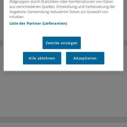
Zielgruppen durch Statistiken oder Kombinationen von Daten
Andernorts deuten die Zeichen auch vielfach auf
aus verschiedenen Quellen. Entwicklung und Verbesserung der
Überversorgung.
Angebote. Verwendung reduzierter Daten zur Auswahl von
Inhalten.
21.07.2026
Liste der Partner (Lieferanten)
Zwecke anzeigen
Alle ablehnen
Akzeptieren