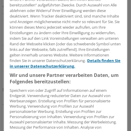
bereitzustellen“ aufgeführten Zwecke. Durch Auswahl von Alle
Juli-Sitzung des CHMP
ablehnen oder Widerruf Ihrer Einwilligung werden diese
Acht Pharma-Innovationen auf der Zielgeraden
deaktiviert. Wenn Tracker deaktiviert sind, sind manche Inhalte
zur EU-Zulassung
und Anzeigen möglicherweise nicht mehr so relevant für Sie. Sie
Neue Ansätze gegen zu hohe Cholesterinwerte bildeten
können dieses Menü jederzeit wieder aufrufen, um Ihre
Einstellungen zu ändern oder Ihre Einwilligung zu widerrufen,
einen Schwerpunkt der jüngsten Experten-Begutachtung
indem Sie auf den Link Voreinstellungen verwalten am unteren
bei der EMA: Auch gab es Zulassungsempfehlungen für
Rand der Webseite klicken [oder das schwebende Symbol unten
Wirkstoffe gegen Plaque-Psoriasis, primäre biliäre
links auf der Webseite, falls zutreffend]. Ihre Einstellungen
Cholangitis, COVID-19, AMD und zerebrale
gelten innerhalb unseres Website. Weitere Informationen
Adrenoleukodystrophie.
finden Sie in unserer Datenschutzerklärung.
Details finden Sie
in unserer Datenschutzerklärung.
24.07.2026
Wir und unsere Partner verarbeiten Daten, um
Folgendes bereitzustellen:
Praxislandschaft 2040
Speichern von oder Zugriff auf Informationen auf einem
Studie: In welchen Regionen mittelfristig die
Endgerät. Verwendung reduzierter Daten zur Auswahl von
Werbeanzeigen. Erstellung von Profilen für personalisierte
größten Hausarztlücken drohen
Werbung. Verwendung von Profilen zur Auswahl
Laut einer aktuellen Projektion im Auftrag der Robert
personalisierter Werbung. Erstellung von Profilen zur
Personalisierung von Inhalten. Verwendung von Profilen zur
Bosch Stiftung ist – wenn nicht gegengesteuert wird –
Auswahl personalisierter Inhalte. Messung der Werbeleistung.
ein Drittel der bundesdeutschen Landkreise auf längere
Messung der Performance von Inhalten. Analyse von
Sicht von hausärztlicher Unterversorgung betroffen.