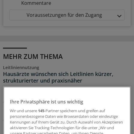
Kommentare
Voraussetzungen für den Zugang
MEHR ZUM THEMA
Leitliniennutzung
Hausärzte wünschen sich Leitlinien kürzer,
strukturierter und praxisnäher
In hausärztlichen Praxen wird durchaus regelmäßig auf
Leitlinien zurückgegriffen – eine Umfrage zeigt allerdings
Ihre Privatsphäre ist uns wichtig
wegen Zeitmangels und zu umfangreicher Dokumente
deutlichen Verbesserungsbedarf.
Wir und unsere
145
-Partner speichern und greifen auf
personenbezogene Daten wie Browserdaten oder eindeutige
03.08.2026
Kennungen auf Ihrem Gerät zu. Durch Auswahl von Akzeptieren
aktivieren Sie Tracking-Technologien für die unter „Wir und
unsere Partner verarbeiten Daten, um Ihnen Dienste