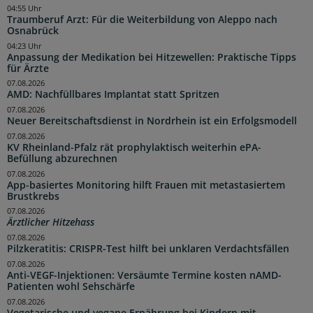
04:55 Uhr
Traumberuf Arzt: Für die Weiterbildung von Aleppo nach
Osnabrück
04:23 Uhr
Anpassung der Medikation bei Hitzewellen: Praktische Tipps
für Ärzte
07.08.2026
AMD: Nachfüllbares Implantat statt Spritzen
07.08.2026
Neuer Bereitschaftsdienst in Nordrhein ist ein Erfolgsmodell
07.08.2026
KV Rheinland-Pfalz rät prophylaktisch weiterhin ePA-
Befüllung abzurechnen
07.08.2026
App-basiertes Monitoring hilft Frauen mit metastasiertem
Brustkrebs
07.08.2026
Ärztlicher Hitzehass
07.08.2026
Pilzkeratitis: CRISPR-Test hilft bei unklaren Verdachtsfällen
07.08.2026
Anti-VEGF-Injektionen: Versäumte Termine kosten nAMD-
Patienten wohl Sehschärfe
07.08.2026
Vegetarische und vegane Ernährung bei Kindern mit