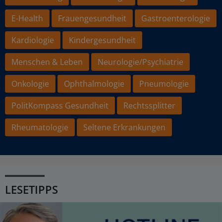
E-Health
Frauengesundheit
Gastroenterologie
Kardiologie
Kindergesundheit
Menschen & Leben
Neurologie/Psychiatrie
Onkologie
Ophthalmologie
Pneumologie
PolitKompass Gesundheit
Rechtssplitter
Rheumatologie
Seltene Erkrankungen
LESETIPPS