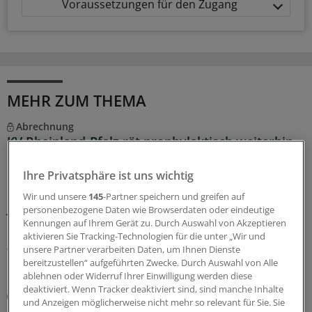
Voraussetzungen für den Zugang
MEHR ZUM THEMA
Abrechnung
KV Rheinland-Pfalz rät prophylaktisch weiterhin
ePA-Befüllung abzurechnen
Ihre Privatsphäre ist uns wichtig
Honorar für ePA-Befüllung ist seit August Geschichte.
Nicht so bei den Zahnärzten, die dürfen noch bis
Wir und unsere
145
-Partner speichern und greifen auf
Jahresende. Das wollen KBV und KVen auch erreichen.
personenbezogene Daten wie Browserdaten oder eindeutige
Doch hier gilt: Nur wer schreibt, der bleibt!
Kennungen auf Ihrem Gerät zu. Durch Auswahl von Akzeptieren
aktivieren Sie Tracking-Technologien für die unter „Wir und
07.08.2026
unsere Partner verarbeiten Daten, um Ihnen Dienste
bereitzustellen“ aufgeführten Zwecke. Durch Auswahl von Alle
ablehnen oder Widerruf Ihrer Einwilligung werden diese
deaktiviert. Wenn Tracker deaktiviert sind, sind manche Inhalte
Digitaler Check
und Anzeigen möglicherweise nicht mehr so relevant für Sie. Sie
Honorarabrechnung: Digitale Vorprüfung wird in