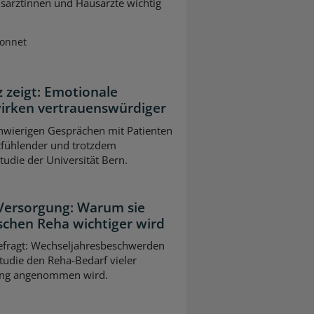
usärztinnen und Hausärzte wichtig
Sonnet
z zeigt: Emotionale
wirken vertrauenswürdiger
chwierigen Gesprächen mit Patienten
tfühlender und trotzdem
Studie der Universität Bern.
 Versorgung: Warum sie
schen Reha wichtiger wird
gefragt: Wechseljahresbeschwerden
tudie den Reha-Bedarf vieler
slang angenommen wird.