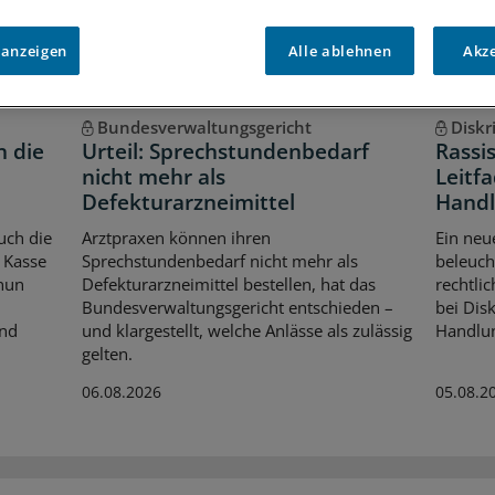
 anzeigen
Alle ablehnen
Akz
Bundesverwaltungsgericht
Diskr
n die
Urteil: Sprechstundenbedarf
Rassi
nicht mehr als
Leitfa
Defekturarzneimittel
Handl
uch die
Arztpraxen können ihren
Ein neu
 Kasse
Sprechstundenbedarf nicht mehr als
beleuch
 nun
Defekturarzneimittel bestellen, hat das
rechtli
Bundesverwaltungsgericht entschieden –
bei Dis
Und
und klargestellt, welche Anlässe als zulässig
Handlun
gelten.
06.08.2026
05.08.2