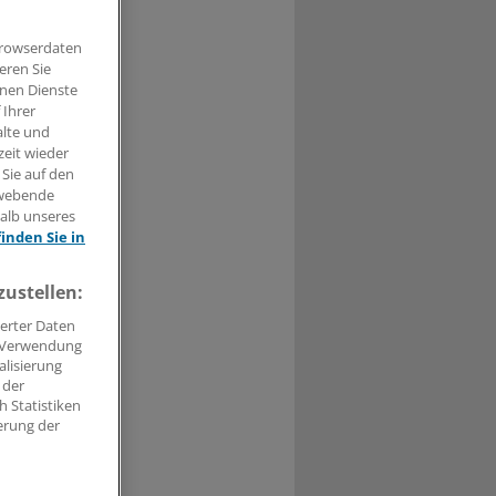
Browserdaten
eren Sie
hnen Dienste
t haben.
 Ihrer
alte und
n »
zeit wieder
 Sie auf den
hwebende
halb unseres
finden Sie in
zustellen:
erter Daten
. Verwendung
alisierung
 der
 Statistiken
erung der