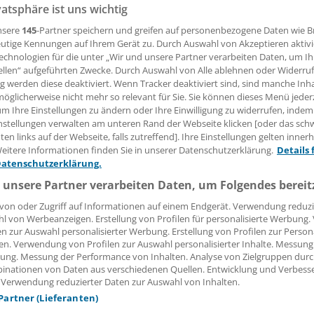
vatsphäre ist uns wichtig
nsere
145
-Partner speichern und greifen auf personenbezogene Daten wie 
 Leserin, lieber Leser,
utige Kennungen auf Ihrem Gerät zu. Durch Auswahl von Akzeptieren aktivi
echnologien für die unter „Wir und unsere Partner verarbeiten Daten, um I
tändigen Beitrag können Sie lesen, sobald Sie sich eingelogg
ellen“ aufgeführten Zwecke. Durch Auswahl von Alle ablehnen oder Widerruf
ng werden diese deaktiviert. Wenn Tracker deaktiviert sind, sind manche Inh
Jetzt anmelden »
Kostenlos registriere
öglicherweise nicht mehr so relevant für Sie. Sie können dieses Menü jeder
um Ihre Einstellungen zu ändern oder Ihre Einwilligung zu widerrufen, indem
 vergessen?
nstellungen verwalten am unteren Rand der Webseite klicken [oder das sc
en links auf der Webseite, falls zutreffend]. Ihre Einstellungen gelten inner
es Problem beim Login?
eitere Informationen finden Sie in unserer Datenschutzerklärung.
Details 
Datenschutzerklärung.
dung ist mit wenigen Klicks erledigt und kostenlos.
 unsere Partner verarbeiten Daten, um Folgendes bereit
teile des kostenlosen Login:
von oder Zugriff auf Informationen auf einem Endgerät. Verwendung reduzi
r
Analysen, Hintergründe und Infografiken
l von Werbeanzeigen. Erstellung von Profilen für personalisierte Werbung
usive
Interviews und Praxis-Tipps
en zur Auswahl personalisierter Werbung. Erstellung von Profilen zur Person
iff auf alle
medizinischen Berichte und Kommentare
en. Verwendung von Profilen zur Auswahl personalisierter Inhalte. Messung
ung. Messung der Performance von Inhalten. Analyse von Zielgruppen durch
inationen von Daten aus verschiedenen Quellen. Entwicklung und Verbess
Voraussetzungen für den Zugang
 Verwendung reduzierter Daten zur Auswahl von Inhalten.
 Partner (Lieferanten)