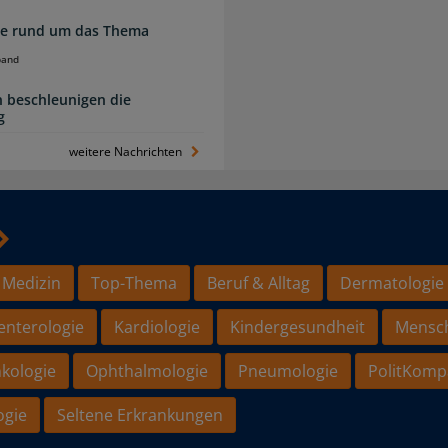
zte rund um das Thema
band
 beschleunigen die
g
weitere Nachrichten
 Medizin
Top-Thema
Beruf & Alltag
Dermatologie
enterologie
Kardiologie
Kindergesundheit
Mensc
kologie
Ophthalmologie
Pneumologie
PolitKomp
ogie
Seltene Erkrankungen