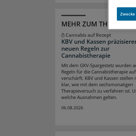
Zwecke
MEHR ZUM THEMA
Cannabis auf Rezept
KBV und Kassen präzisiere
neuen Regeln zur
Cannabistherapie
Mit dem GKV-Spargestetz wurden a
Regeln für die Cannabistherapie auf
verschärft. KBV und Kassen stellen
klar, wie mit dem sechsmonatigen
Therapieversuch zu verfahren ist. 
welche Ausnahmen gelten.
06.08.2026