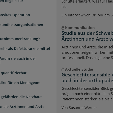
en Regeln zur
Schütte erläutert, was für Ha
ist.
positas-Operation
Ein Interview von Dr. Miriam 
esundheitsorganisationen
Kommunikation
Studie aus der Schwei
Ärztinnen und Ärzte 
e Autoimmunerkrankung?
Ärztinnen und Ärzte, die in s
mehr als Defekturarzneimittel
Emotionen zeigen, wirken mi
professionell. Das zeigt eine 
arum sie auch in der
d
Aktuelle Studie
quantifizierbar
Geschlechtersensible
auch in der orthopädi
isiko für ein Meningeom
Geschlechtersensibler Blick 
prägen nach einer aktuellen S
 gefährden die Netzhaut
Patientinnen stärker, als bi
ionale Ärztinnen und Ärzte
Von Susanne Werner