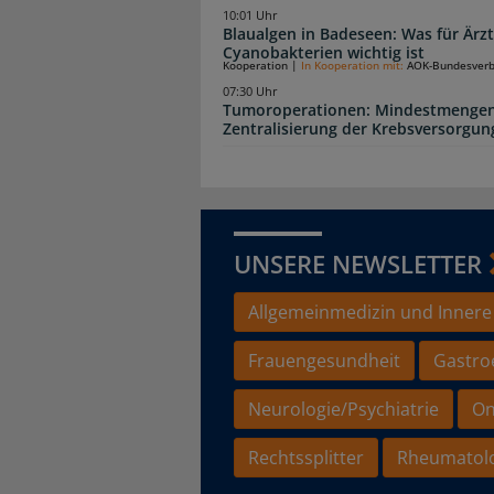
10:01 Uhr
Blaualgen in Badeseen: Was für Är
Cyanobakterien wichtig ist
Kooperation
|
In Kooperation mit:
AOK-Bundesver
07:30 Uhr
Tumoroperationen: Mindestmengen
Zentralisierung der Krebsversorgun
UNSERE NEWSLETTER
Allgemeinmedizin und Innere
Frauengesundheit
Gastro
Neurologie/Psychiatrie
On
Rechtssplitter
Rheumatol