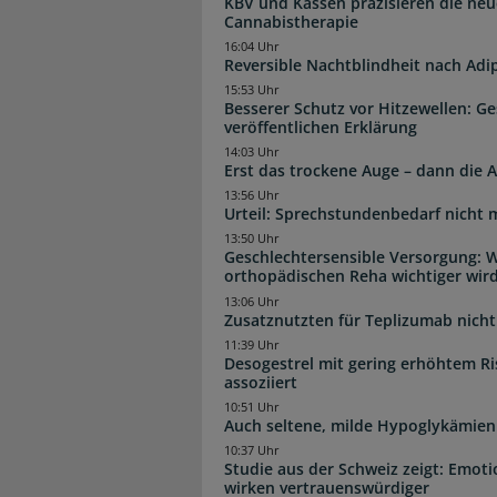
KBV und Kassen präzisieren die neu
Cannabistherapie
16:04 Uhr
Reversible Nachtblindheit nach Adi
15:53 Uhr
Besserer Schutz vor Hitzewellen: G
veröffentlichen Erklärung
14:03 Uhr
Erst das trockene Auge – dann di
13:56 Uhr
Urteil: Sprechstundenbedarf nicht 
13:50 Uhr
Geschlechtersensible Versorgung: W
orthopädischen Reha wichtiger wir
13:06 Uhr
Zusatznutzten für Teplizumab nicht 
11:39 Uhr
Desogestrel mit gering erhöhtem R
assoziiert
10:51 Uhr
Auch seltene, milde Hypoglykämien
10:37 Uhr
Studie aus der Schweiz zeigt: Emot
wirken vertrauenswürdiger