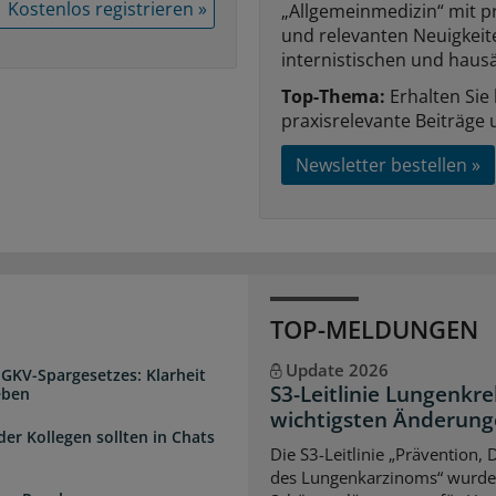
Kostenlos registrieren »
„Allgemeinmedizin“ mit p
und relevanten Neuigkei
internistischen und hausä
Top-Thema:
Erhalten Sie
praxisrelevante Beiträge 
Newsletter bestellen »
TOP-MELDUNGEN
Update 2026
 GKV-Spargesetzes: Klarheit
S3-Leitlinie Lungenkre
eben
wichtigsten Änderun
der Kollegen sollten in Chats
Die S3-Leitlinie „Prävention,
des Lungenkarzinoms“ wurde a