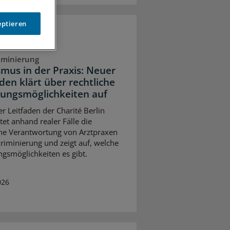
eptieren
iminierung
smus in der Praxis: Neuer
den klärt über rechtliche
ungsmöglichkeiten auf
er Leitfaden der Charité Berlin
tet anhand realer Fälle die
che Verantwortung von Arztpraxen
kriminierung und zeigt auf, welche
gsmöglichkeiten es gibt.
026