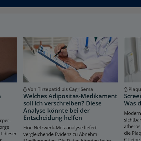
Von Tirzepatid bis CagriSema
Plaq
m
Welches Adipositas-Medikament
Scree
soll ich verschreiben? Diese
Was d
Analyse könnte bei der
Modern
Entscheidung helfen
sichtba
örper-
atheros
orge
Eine Netzwerk-Metaanalyse liefert
die Pla
t dieser
vergleichende Evidenz zu Abnehm-
CT eine
s
Medikamenten. Die Daten könnten beim