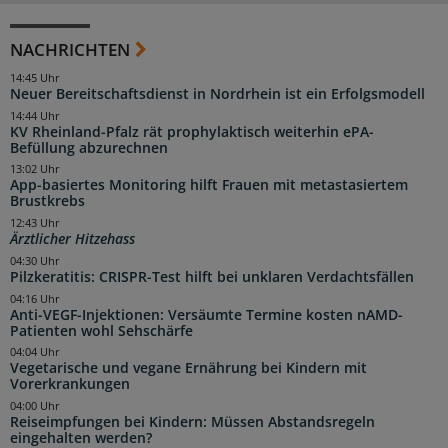
NACHRICHTEN
14:45 Uhr
Neuer Bereitschaftsdienst in Nordrhein ist ein Erfolgsmodell
14:44 Uhr
KV Rheinland-Pfalz rät prophylaktisch weiterhin ePA-
Befüllung abzurechnen
13:02 Uhr
App-basiertes Monitoring hilft Frauen mit metastasiertem
Brustkrebs
12:43 Uhr
Ärztlicher Hitzehass
04:30 Uhr
Pilzkeratitis: CRISPR-Test hilft bei unklaren Verdachtsfällen
04:16 Uhr
Anti-VEGF-Injektionen: Versäumte Termine kosten nAMD-
Patienten wohl Sehschärfe
04:04 Uhr
Vegetarische und vegane Ernährung bei Kindern mit
Vorerkrankungen
04:00 Uhr
Reiseimpfungen bei Kindern: Müssen Abstandsregeln
eingehalten werden?