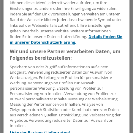
können dieses Menü jederzeit wieder aufrufen, um Ihre
Einstellungen zu ändern oder Ihre Einwilligung zu widerrufen,
Digitaler Check
indem Sie auf den Link Voreinstellungen verwalten am unteren
Honorarabrechnung: Digitale Vorprüfung wird in
Rand der Webseite klicken [oder das schwebende Symbol unten
Nordrhein rege genutzt
links auf der Webseite, falls zutreffend]. Ihre Einstellungen
gelten innerhalb unseres Website. Weitere Informationen
Seit Juni können nun auch Ärztinnen und Ärzte in
finden Sie in unserer Datenschutzerklärung.
Details finden Sie
Nordrhein ihre Honorarabrechnungen während des
in unserer Datenschutzerklärung.
Quartals durchleuchten lassen. In den ersten beiden
Wir und unsere Partner verarbeiten Daten, um
Monaten sind über 20.000 Vorprüfungen eingegangen.
Folgendes bereitzustellen:
05.08.2026
Speichern von oder Zugriff auf Informationen auf einem
Endgerät. Verwendung reduzierter Daten zur Auswahl von
Werbeanzeigen. Erstellung von Profilen für personalisierte
Werbung. Verwendung von Profilen zur Auswahl
Zentrale Änderungen im Überblick
personalisierter Werbung. Erstellung von Profilen zur
Aktualisierter GOÄ-Entwurf: Neue Leistungen,
Personalisierung von Inhalten. Verwendung von Profilen zur
Umbewertungen und Bürokratieabbau
Auswahl personalisierter Inhalte. Messung der Werbeleistung.
Messung der Performance von Inhalten. Analyse von
Bundesärztekammer und PKV-Verband haben dem
Zielgruppen durch Statistiken oder Kombinationen von Daten
Bundesgesundheitsministerium den Entwurf einer
aus verschiedenen Quellen. Entwicklung und Verbesserung der
GOÄneu vorgelegt. Er nimmt innovative medizinische
Angebote. Verwendung reduzierter Daten zur Auswahl von
Leistungen auf – und bewertet einige andere um. Ein
Inhalten.
Überblick mit Beispielen dazu, was sich ändern soll.
Liste der Partner (Lieferanten)