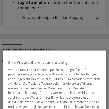
Zugriff auf alle
medizinischen Berichte und
Kommentare
Voraussetzungen für den Zugang
MEHR ZUM THEMA
GKV-Spargesetz
Ihre Privatsphäre ist uns wichtig
Sparliste der KBV: So hoch könnten die Verluste
Wir und unsere
145
-Partner speichern und greifen auf
jeder Praxis sein
personenbezogene Daten wie Browserdaten oder eindeutige
Die Kassenärztliche Bundesvereinigung hat eine Liste
Kennungen auf Ihrem Gerät zu. Durch Auswahl von Akzeptieren
vorgelegt, in der sie die möglichen finanziellen Folgen
aktivieren Sie Tracking-Technologien für die unter „Wir und
unsere Partner verarbeiten Daten, um Ihnen Dienste
des GKV-Spargesetzes pro Ärztin bzw. Arzt auflistet. Die
bereitzustellen“ aufgeführten Zwecke. Durch Auswahl von Alle
Unterschiede zwischen Haus- und Fachärzten sind groß.
ablehnen oder Widerruf Ihrer Einwilligung werden diese
deaktiviert. Wenn Tracker deaktiviert sind, sind manche Inhalte
05.08.2026
und Anzeigen möglicherweise nicht mehr so relevant für Sie. Sie