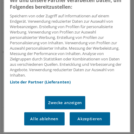
Wir und unsere Partner verarbeiten Daten, um
Zwei Allgemeinmedizinerinnen erzählen, warum sie sich
Folgendes bereitzustellen:
im MVZ Labertal sehr wohl fühlen und eine
Selbstständigkeit zum jetzigen Zeitpunkt keine Option
Speichern von oder Zugriff auf Informationen auf einem
ist.
Endgerät. Verwendung reduzierter Daten zur Auswahl von
Werbeanzeigen. Erstellung von Profilen für personalisierte
28.06.2026
Werbung. Verwendung von Profilen zur Auswahl
personalisierter Werbung. Erstellung von Profilen zur
Personalisierung von Inhalten. Verwendung von Profilen zur
Auswahl personalisierter Inhalte. Messung der Werbeleistung.
Ambulantisierung
Messung der Performance von Inhalten. Analyse von
Dermatologie-MVZ und Regionale
Zielgruppen durch Statistiken oder Kombinationen von Daten
Gesundheitszentren – Blaupausen für die
aus verschiedenen Quellen. Entwicklung und Verbesserung der
Angebote. Verwendung reduzierter Daten zur Auswahl von
ambulante Versorgung?
Inhalten.
MVZ-Strukturen gelten häufig als Erfolgsmodell gegen
Liste der Partner (Lieferanten)
den Ärztemangel. Warum sie in der Dermatologie
mittlerweile Standard sind und wie ein regionales
Gesundheitszentrum in Niedersachsen die Versorgung
Zwecke anzeigen
auf dem Land sichert, zeigte ein Panel auf dem
Hauptstadtkongress.
Alle ablehnen
Akzeptieren
26.06.2026