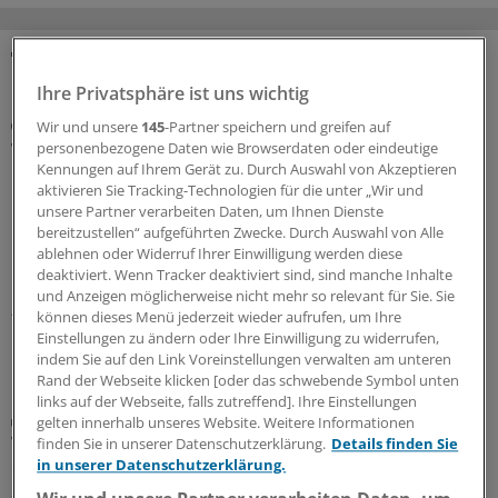
MEHR ZUM THEMA
Ihre Privatsphäre ist uns wichtig
„ÄrzteTag“-Podcast
Wir und unsere
145
-Partner speichern und greifen auf
Was bringt eine Mitarbeiterbeteiligung für die
personenbezogene Daten wie Browserdaten oder eindeutige
Kennungen auf Ihrem Gerät zu. Durch Auswahl von Akzeptieren
Praxis, Dr. Lindenau?
aktivieren Sie Tracking-Technologien für die unter „Wir und
In unternehmerische Verantwortung kann man auch
unsere Partner verarbeiten Daten, um Ihnen Dienste
hineinwachsen – etwa über Beteiligungsmodelle an
bereitzustellen“ aufgeführten Zwecke. Durch Auswahl von Alle
ablehnen oder Widerruf Ihrer Einwilligung werden diese
Praxen oder MVZ. Wie dabei vorzugehen ist und was es
deaktiviert. Wenn Tracker deaktiviert sind, sind manche Inhalte
bringt, erläutert Rechtsanwalt Dr.
Lars Lindenau
im
und Anzeigen möglicherweise nicht mehr so relevant für Sie. Sie
„ÄrzteTag“-Podcast.
können dieses Menü jederzeit wieder aufrufen, um Ihre
Einstellungen zu ändern oder Ihre Einwilligung zu widerrufen,
14.07.2026
indem Sie auf den Link Voreinstellungen verwalten am unteren
Rand der Webseite klicken [oder das schwebende Symbol unten
links auf der Webseite, falls zutreffend]. Ihre Einstellungen
Hausärztlicher Nachwuchs
gelten innerhalb unseres Website. Weitere Informationen
Warum sich zwei junge Kolleginnen fürs MVZ
finden Sie in unserer Datenschutzerklärung.
Details finden Sie
in unserer Datenschutzerklärung.
entschieden haben