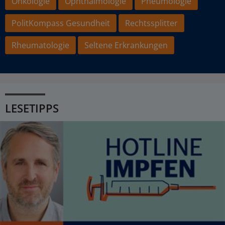
Onkologie
Ophthalmologie
Pneumologie
PolitKompass Gesundheit
Rechtssplitter
Rheumatologie
Seltene Erkrankungen
LESETIPPS