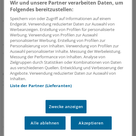
Wir und unsere Partner verarbeiten Daten, um
Unimedizin Lausitz: Im Oktober starten die
Folgendes bereitzustellen:
ersten Studenten
Speichern von oder Zugriff auf Informationen auf einem
Vor fünf Jahren legte eine Expertenkommission ihre
Endgerät. Verwendung reduzierter Daten zur Auswahl von
Empfehlungen für eine neue Medizinische Universität in
Werbeanzeigen. Erstellung von Profilen für personalisierte
Werbung. Verwendung von Profilen zur Auswahl
Cottbus vor. Bald geht der Studienbetrieb los. Was ist
personalisierter Werbung. Erstellung von Profilen zur
geplant?
Personalisierung von Inhalten. Verwendung von Profilen zur
Auswahl personalisierter Inhalte. Messung der Werbeleistung.
03.08.2026
Messung der Performance von Inhalten. Analyse von
Zielgruppen durch Statistiken oder Kombinationen von Daten
aus verschiedenen Quellen. Entwicklung und Verbesserung der
Ein Überblick
Angebote. Verwendung reduzierter Daten zur Auswahl von
Inhalten.
Zusammenarbeit unter Ärztinnen und Ärzten?
Was fern von MVZ möglich ist
Liste der Partner (Lieferanten)
Niedergelassene Ärztinnen und Ärzte müssen nicht als
Einzelkämpfer arbeiten. Welche
Zwecke anzeigen
Kooperationsmöglichkeiten es gibt und worauf man
achten sollte.
Alle ablehnen
Akzeptieren
02.08.2026