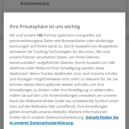
Kommentare
Voraussetzungen für den Zugang
Ihre Privatsphäre ist uns wichtig
Wir und unsere
145
-Partner speichern und greifen auf
personenbezogene Daten wie Browserdaten oder eindeutige
Kennungen auf Ihrem Gerät zu. Durch Auswahl von Akzeptieren
aktivieren Sie Tracking-Technologien für die unter „Wir und
MEHR ZUM THEMA
unsere Partner verarbeiten Daten, um Ihnen Dienste
bereitzustellen“ aufgeführten Zwecke. Durch Auswahl von Alle
Kolumne „Hörsaalgeflüster“
ablehnen oder Widerruf Ihrer Einwilligung werden diese
Wenn Schweigen Leben kostet
deaktiviert. Wenn Tracker deaktiviert sind, sind manche Inhalte
und Anzeigen möglicherweise nicht mehr so relevant für Sie. Sie
In Deutschland stagniert die Zahl der Organspenden. An
können dieses Menü jederzeit wieder aufrufen, um Ihre
die Einführung einer Widerspruchsregelung traut sich
Einstellungen zu ändern oder Ihre Einwilligung zu widerrufen,
der Bundestag bisher nicht heran. In den Augen der
indem Sie auf den Link Voreinstellungen verwalten am unteren
bvmd führt daran kein Weg vorbei.
Rand der Webseite klicken [oder das schwebende Symbol unten
links auf der Webseite, falls zutreffend]. Ihre Einstellungen
06.08.2026
gelten innerhalb unseres Website. Weitere Informationen
finden Sie in unserer Datenschutzerklärung.
Details finden Sie
in unserer Datenschutzerklärung.
Modellstudiengang Humanmedizin