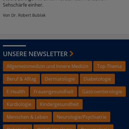
Sehschärfe einher.
Von Dr. Robert Bublak
UNSERE NEWSLETTER
Allgemeinmedizin und Innere Medizin
Top-Thema
Beruf & Alltag
Dermatologie
Diabetologie
E-Health
Frauengesundheit
Gastroenterologie
Kardiologie
Kindergesundheit
Menschen & Leben
Neurologie/Psychiatrie