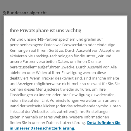
Bundessozialgericht
Urteil: Befreiung von der gesetzlichen
Rentenversicherung gilt nicht automatisch für
Ihre Privatsphäre ist uns wichtig
jede ärztliche Arbeit
Wir und unsere
145
-Partner speichern und greifen auf
16.000 Euro muss ein Praxisinhaber nachzahlen, weil er
personenbezogene Daten wie Browserdaten oder eindeutige
nebenberuflich einen Kollegen aus dem Krankenhaus
Kennungen auf Ihrem Gerät zu. Durch Auswahl von Akzeptieren
mitarbeiten lässt. Sein Fehler: Er hat sich auf die
aktivieren Sie Tracking-Technologien für die unter „Wir und
Befreiung von der Rentenversicherungspflicht verlassen.
unsere Partner verarbeiten Daten, um Ihnen Dienste
bereitzustellen“ aufgeführten Zwecke. Durch Auswahl von Alle
23.07.2026
ablehnen oder Widerruf Ihrer Einwilligung werden diese
deaktiviert. Wenn Tracker deaktiviert sind, sind manche Inhalte
und Anzeigen möglicherweise nicht mehr so relevant für Sie. Sie
können dieses Menü jederzeit wieder aufrufen, um Ihre
Recht
Einstellungen zu ändern oder Ihre Einwilligung zu widerrufen,
OVG Lüneburg: Hohe Hürden für
indem Sie auf den Link Voreinstellungen verwalten am unteren
Berufsunfähigkeitsrente des Versorgungswerks
Rand der Webseite klicken [oder das schwebende Symbol unten
Die Versorgungswerke der Länderkammern haben für
links auf der Webseite, falls zutreffend]. Ihre Einstellungen
gelten innerhalb unseres Website. Weitere Informationen
Berufsunfähigkeitsrenten unterschiedliche
finden Sie in unserer Datenschutzerklärung.
Details finden Sie
Bedingungen. Bei der Zahnärztekammer in
in unserer Datenschutzerklärung.