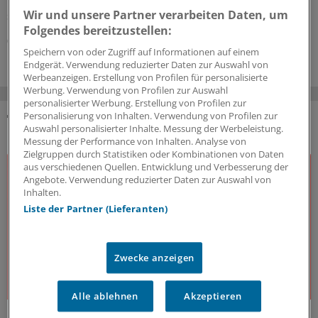
Niedersachsen gilt: Die Einschränkung muss dauerhaft
Wir und unsere Partner verarbeiten Daten, um
sein.
Folgendes bereitzustellen:
01.07.2026
Speichern von oder Zugriff auf Informationen auf einem
Endgerät. Verwendung reduzierter Daten zur Auswahl von
Werbeanzeigen. Erstellung von Profilen für personalisierte
Werbung. Verwendung von Profilen zur Auswahl
personalisierter Werbung. Erstellung von Profilen zur
Personalisierung von Inhalten. Verwendung von Profilen zur
Auswahl personalisierter Inhalte. Messung der Werbeleistung.
DAS KÖNNTE SIE AUCH INTERESSIEREN
Messung der Performance von Inhalten. Analyse von
Zielgruppen durch Statistiken oder Kombinationen von Daten
aus verschiedenen Quellen. Entwicklung und Verbesserung der
Angebote. Verwendung reduzierter Daten zur Auswahl von
Inhalten.
Liste der Partner (Lieferanten)
Zwecke anzeigen
Alle ablehnen
Akzeptieren
J&J Open House