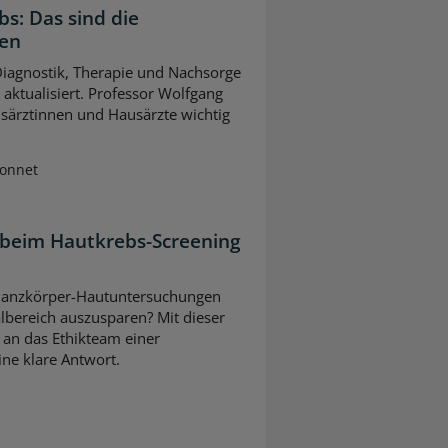
bs: Das sind die
gen
 Diagnostik, Therapie und Nachsorge
ktualisiert. Professor Wolfgang
usärztinnen und Hausärzte wichtig
Sonnet
 beim Hautkrebs-Screening
ei Ganzkörper-Hautuntersuchungen
lbereich auszusparen? Mit dieser
 an das Ethikteam einer
eine klare Antwort.