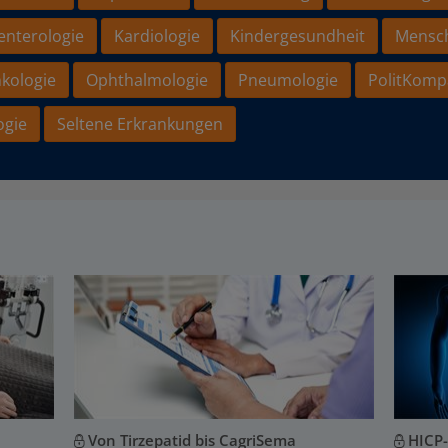
enterologie
Kardiologie
Kindergesundheit
Mensc
kologie
Ophthalmologie
Pneumologie
PolitKomp
ogie
Seltene Erkrankungen
Von Tirzepatid bis CagriSema
HICP-