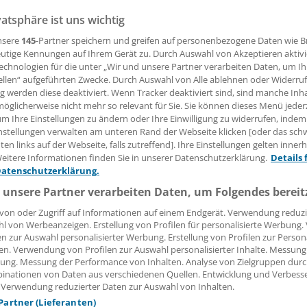
ner
vatsphäre ist uns wichtig
nsere
145
-Partner speichern und greifen auf personenbezogene Daten wie 
utige Kennungen auf Ihrem Gerät zu. Durch Auswahl von Akzeptieren aktivi
rangebot der Uniklinik Jena rückt explizit Wertvorstellung
echnologien für die unter „Wir und unsere Partner verarbeiten Daten, um I
tsmerkmale zukünftiger Mediziner in den Mittelpunkt. Aspek
ellen“ aufgeführten Zwecke. Durch Auswahl von Alle ablehnen oder Widerruf
ng werden diese deaktiviert. Wenn Tracker deaktiviert sind, sind manche Inh
um oftmals zu kurz kommen.
öglicherweise nicht mehr so relevant für Sie. Sie können dieses Menü jeder
um Ihre Einstellungen zu ändern oder Ihre Einwilligung zu widerrufen, indem
nstellungen verwalten am unteren Rand der Webseite klicken [oder das sc
 Leserin, lieber Leser,
en links auf der Webseite, falls zutreffend]. Ihre Einstellungen gelten inner
eitere Informationen finden Sie in unserer Datenschutzerklärung.
Details 
tändigen Beitrag können Sie lesen, sobald Sie sich eingelogg
Datenschutzerklärung.
 unsere Partner verarbeiten Daten, um Folgendes bereit
Jetzt anmelden »
Kostenlos registriere
von oder Zugriff auf Informationen auf einem Endgerät. Verwendung reduzi
l von Werbeanzeigen. Erstellung von Profilen für personalisierte Werbung
 vergessen?
en zur Auswahl personalisierter Werbung. Erstellung von Profilen zur Person
es Problem beim Login?
en. Verwendung von Profilen zur Auswahl personalisierter Inhalte. Messung
ung. Messung der Performance von Inhalten. Analyse von Zielgruppen durch
dung ist mit wenigen Klicks erledigt und kostenlos.
inationen von Daten aus verschiedenen Quellen. Entwicklung und Verbess
 Verwendung reduzierter Daten zur Auswahl von Inhalten.
teile des kostenlosen Login:
 Partner (Lieferanten)