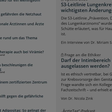
isiko für ein Meningeom
S3-Leitlinie Lungenkre
wichtigsten Änderun
 gefährden die Netzhaut
Die S3-Leitlinie „Prävention,
des Lungenkarzinoms“ wurde a
ionale Ärztinnen und Ärzte
Schütte erläutert, was für Ha
ist.
zte rund um das Thema
Ein Interview von Dr. Miriam 
herapie auch bei Virämie?
Frage an die Ethiker
band
Darf der Intimbereich
 beschleunigen die
ausgelassen werden?
g
band
Ist es ethisch vertretbar, b
zur Krebsvorsorge den Genita
inem zertifizierten Zentrum
Frage wandte sich ein Kollege
Fachzeitschrift – und erhielt 
lft gegen die gefährliche
Von Dr. Nicola Zink
 Adipositas: So gelingt der
„ÄrzteTag“-Podcast