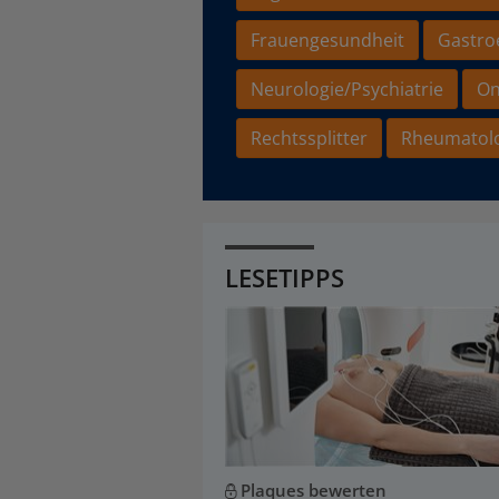
Frauengesundheit
Gastro
Neurologie/Psychiatrie
On
Rechtssplitter
Rheumatol
LESETIPPS
Plaques bewerten