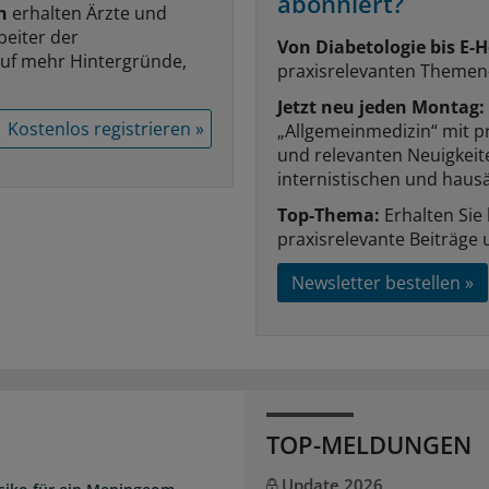
abonniert?
n
erhalten Ärzte und
beiter der
Von Diabetologie bis E-H
auf mehr Hintergründe,
praxisrelevanten Themen
Jetzt neu jeden Montag:
Kostenlos registrieren »
„Allgemeinmedizin“ mit p
und relevanten Neuigkei
internistischen und hausä
Top-Thema:
Erhalten Sie
praxisrelevante Beiträge 
Newsletter bestellen »
TOP-MELDUNGEN
Update 2026