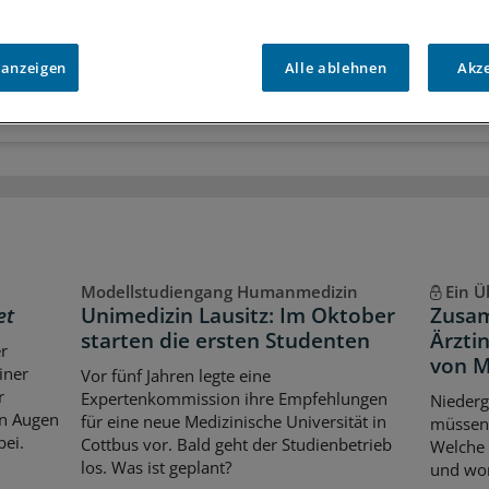
r
Analysen, Hintergründe und Infografiken
usive
Interviews und Praxis-Tipps
iff auf alle
medizinischen Berichte und Kommentare
 anzeigen
Alle ablehnen
Akz
Voraussetzungen für den Zugang
Modellstudiengang Humanmedizin
Ein Ü
et
Unimedizin Lausitz: Im Oktober
Zusam
starten die ersten Studenten
Ärzti
er
von M
iner
Vor fünf Jahren legte eine
r
Expertenkommission ihre Empfehlungen
Niederg
en Augen
für eine neue Medizinische Universität in
müssen 
bei.
Cottbus vor. Bald geht der Studienbetrieb
Welche 
los. Was ist geplant?
und wor