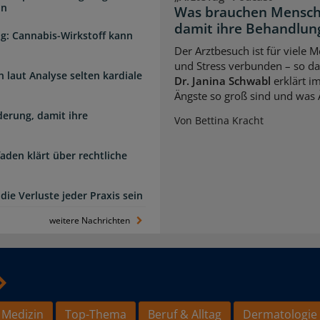
in
Was brauchen Mensch
damit ihre Behandlung
g: Cannabis-Wirkstoff kann
Der Arztbesuch ist für viele
und Stress verbunden – so das
laut Analyse selten kardiale
Dr. Janina Schwabl
erklärt i
Ängste so groß sind und was 
erung, damit ihre
Von Bettina Kracht
faden klärt über rechtliche
die Verluste jeder Praxis sein
weitere Nachrichten
 Medizin
Top-Thema
Beruf & Alltag
Dermatologie