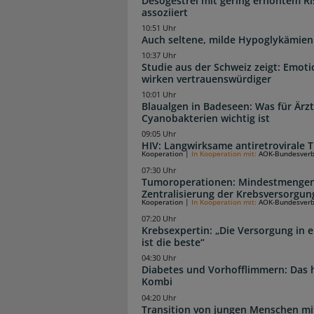
Desogestrel mit gering erhöhtem R
assoziiert
10:51 Uhr
Auch seltene, milde Hypoglykämien
10:37 Uhr
Studie aus der Schweiz zeigt: Emot
wirken vertrauenswürdiger
10:01 Uhr
Blaualgen in Badeseen: Was für Är
Cyanobakterien wichtig ist
09:05 Uhr
HIV: Langwirksame antiretrovirale T
Kooperation
|
In Kooperation mit:
AOK-Bundesver
07:30 Uhr
Tumoroperationen: Mindestmengen
Zentralisierung der Krebsversorgun
Kooperation
|
In Kooperation mit:
AOK-Bundesver
07:20 Uhr
Krebsexpertin: „Die Versorgung in e
ist die beste“
04:30 Uhr
Diabetes und Vorhofflimmern: Das hi
Kombi
04:20 Uhr
Transition von jungen Menschen mit