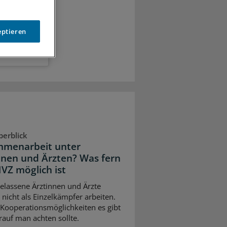
eptieren
berblick
menarbeit unter
nnen und Ärzten? Was fern
VZ möglich ist
elassene Ärztinnen und Ärzte
nicht als Einzelkämpfer arbeiten.
Kooperationsmöglichkeiten es gibt
auf man achten sollte.