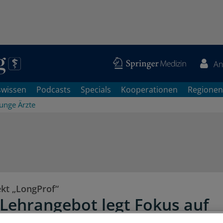
An
swissen
Podcasts
Specials
Kooperationen
Regionen
Junge Ärzte
ekt „LongProf“
Lehrangebot legt Fokus auf
lichkeitsmerkmale künftiger