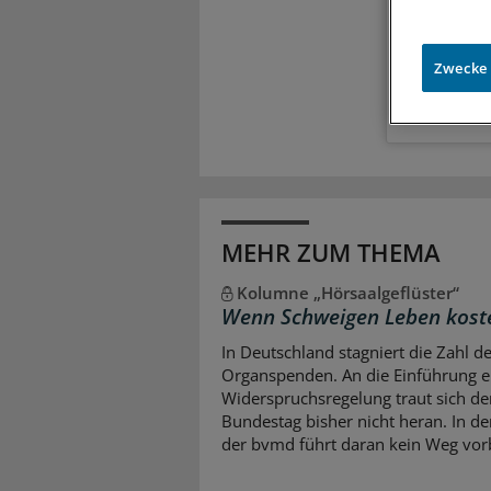
Meh
Exkl
Zugr
Zwecke
MEHR ZUM THEMA
Kolumne „Hörsaalgeflüster“
Wenn Schweigen Leben kost
In Deutschland stagniert die Zahl d
Organspenden. An die Einführung e
Widerspruchsregelung traut sich de
Bundestag bisher nicht heran. In d
der bvmd führt daran kein Weg vor