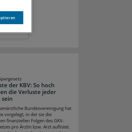
eptieren
Spargesetz
iste der KBV: So hoch
en die Verluste jeder
 sein
senärztliche Bundesvereinigung hat
te vorgelegt, in der sie die
en finanziellen Folgen des GKV-
tzes pro Ärztin bzw. Arzt auflistet.