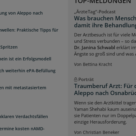
TOP-MELDUNGEN
„ÄrzteTag“-Podcast
dung von Aleppo nach
Was brauchen Mensch
damit ihre Behandlung
wellen: Praktische Tipps für
Der Arztbesuch ist für viele
und Stress verbunden – so das
 Spritzen
Dr. Janina Schwabl
erklärt i
Ängste so groß sind und was 
ein ist ein Erfolgsmodell
Von Bettina Kracht
sch weiterhin ePA-Befüllung
Porträt
Traumberuf Arzt: Für 
uen mit metastasiertem
Aleppo nach Osnabrü
Wenn sie den Arztkittel trage
Yaman Shehabi kaum auseina
sie Patienten nur im Doppelpa
unklaren Verdachtsfällen
einzige Herausforderung.
Termine kosten nAMD-
Von Christian Beneker