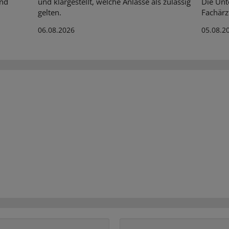
Und
und klargestellt, welche Anlässe als zulässig
Die Unt
gelten.
Fachärz
06.08.2026
05.08.2