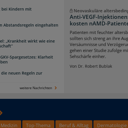
 bei Kindern mit
Neovaskuläre altersbedi
Anti-VEGF-Injektione
kosten nAMD-Patiente
n Abstandsregeln eingehalten
Patienten mit feuchter alter
sollten sich streng an ihre A
l: „Krankheit wirkt wie eine
Versäumnisse und Verzögerun
schaft“
gehen einer Studie zufolge mi
Sehschärfe einher.
 GKV-Spargesetzes: Klarheit
eben
Von Dr. Robert Bublak
 die neuen Regeln zur
weitere Nachrichten
 Medizin
Top-Thema
Beruf & Alltag
Dermatologie