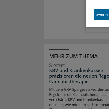
Meh
Exkl
Zugr
Zwecke
MEHR ZUM THEMA
Rezept
KBV und Krankenkassen
präzisieren die neuen Rege
Cannabistherapie
Mit dem GKV-Spargesetz wurden au
Regeln für die Cannabistherapie auf
verschärft. KBV und Krankenkassen 
nun klar, wie mit dem sechsmonati