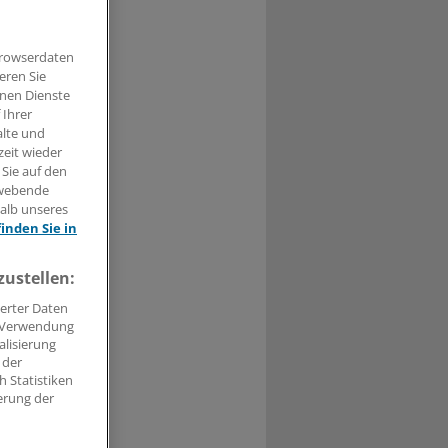
Browserdaten
eren Sie
tsrenten
hnen Dienste
 gilt: Die
 Ihrer
alte und
zeit wieder
 Sie auf den
hwebende
halb unseres
finden Sie in
t haben.
zustellen:
n »
erter Daten
. Verwendung
alisierung
 der
 Statistiken
erung der