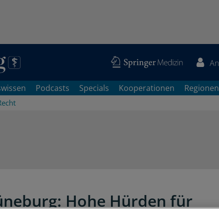
An
swissen
Podcasts
Specials
Kooperationen
Regionen
Recht
neburg: Hohe Hürden für
unfähigkeitsrente des