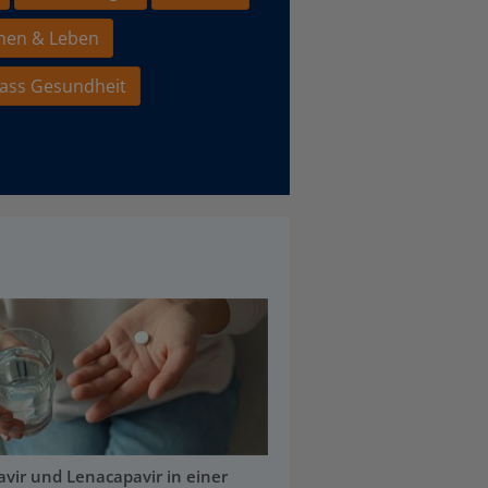
hen & Leben
ass Gesundheit
ravir und Lenacapavir in einer