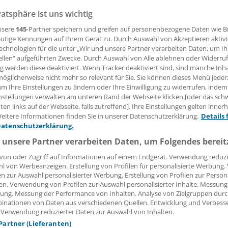
rgungswerks
vatsphäre ist uns wichtig
nsere
145
-Partner speichern und greifen auf personenbezogene Daten wie 
utige Kennungen auf Ihrem Gerät zu. Durch Auswahl von Akzeptieren aktivi
ngswerke der Länderkammern haben für Berufsunfähigkei
echnologien für die unter „Wir und unsere Partner verarbeiten Daten, um I
che Bedingungen. Bei der Zahnärztekammer in Niedersachsen
ellen“ aufgeführten Zwecke. Durch Auswahl von Alle ablehnen oder Widerruf
ng werden diese deaktiviert. Wenn Tracker deaktiviert sind, sind manche Inh
 muss dauerhaft sein.
öglicherweise nicht mehr so relevant für Sie. Sie können dieses Menü jeder
um Ihre Einstellungen zu ändern oder Ihre Einwilligung zu widerrufen, indem
nstellungen verwalten am unteren Rand der Webseite klicken [oder das sc
 Leserin, lieber Leser,
en links auf der Webseite, falls zutreffend]. Ihre Einstellungen gelten inner
eitere Informationen finden Sie in unserer Datenschutzerklärung.
Details 
tändigen Beitrag können Sie lesen, sobald Sie sich eingelogg
Datenschutzerklärung.
 unsere Partner verarbeiten Daten, um Folgendes bereit
Jetzt anmelden »
Kostenlos registriere
von oder Zugriff auf Informationen auf einem Endgerät. Verwendung reduzi
l von Werbeanzeigen. Erstellung von Profilen für personalisierte Werbung
 vergessen?
en zur Auswahl personalisierter Werbung. Erstellung von Profilen zur Person
es Problem beim Login?
en. Verwendung von Profilen zur Auswahl personalisierter Inhalte. Messung
ung. Messung der Performance von Inhalten. Analyse von Zielgruppen durch
dung ist mit wenigen Klicks erledigt und kostenlos.
inationen von Daten aus verschiedenen Quellen. Entwicklung und Verbess
 Verwendung reduzierter Daten zur Auswahl von Inhalten.
teile des kostenlosen Login:
 Partner (Lieferanten)