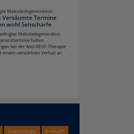
ngte Makuladegeneration
n: Versäumte Termine
n wohl Sehschärfe
sbedingter Makuladegeneration
ugenarzttermine halten.
gen bei der Anti-VEGF-Therapie
t einem verstärkten Verlust an
Diabetologie
E-Health