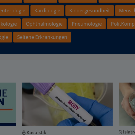
enterologie
Kardiologie
Kindergesundheit
Mensc
kologie
Ophthalmologie
Pneumologie
PolitKomp
ogie
Seltene Erkrankungen
Islat
n
Kasuistik