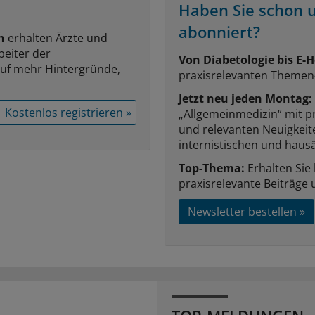
Haben Sie schon 
abonniert?
n
erhalten Ärzte und
beiter der
Von Diabetologie bis E-H
auf mehr Hintergründe,
praxisrelevanten Themen
Jetzt neu jeden Montag:
Kostenlos registrieren »
„Allgemeinmedizin“ mit p
und relevanten Neuigkei
internistischen und hausä
Top-Thema:
Erhalten Sie
praxisrelevante Beiträge 
Newsletter bestellen »