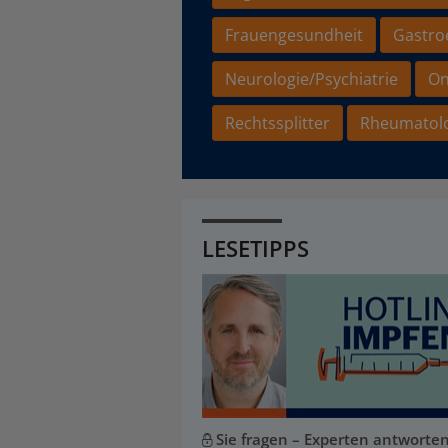
Frauengesundheit
Gastro
Neurologie/Psychiatrie
On
Rechtssplitter
Rheumatol
LESETIPPS
Sie fragen – Experten antworte