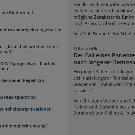
Bei der Hotline Impfen werde
evidenzbasiert und fachkundi
 bei Kindern mit
mögliche Zeitabstände für Im
nach Asien. Und welche Rolle s
n Abstandsregeln eingehalten
Von Prof. Dr. med. Jörg Schelli
l: „Krankheit wirkt wie eine
Kasuistik
schaft“
Der Fall eines Patien
nach längerer Remiss
 GKV-Spargesetzes: Klarheit
eben
Ein junger Patient mit diagnos
sich nach längerer Remission
 die neuen Regeln zur
wieder vor – mit akuter Entg
passiert?
positas-Operation
Von Christoph Werner und Seb
Kellner und Christof Kloos un
esundheitsorganisationen
Burghardt und Philipp A. Reu
e Autoimmunerkrankung?