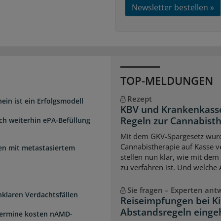
Newsletter bestellen »
TOP-MELDUNGEN
Rezept
ein ist ein Erfolgsmodell
KBV und Krankenkasse
Regeln zur Cannabist
sch weiterhin ePA-Befüllung
Mit dem GKV-Spargesetz wurd
Cannabistherapie auf Kasse v
uen mit metastasiertem
stellen nun klar, wie mit de
zu verfahren ist. Und welche
Sie fragen – Experten ant
unklaren Verdachtsfällen
Reiseimpfungen bei K
Abstandsregeln einge
Termine kosten nAMD-