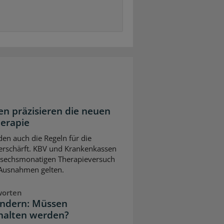
n präzisieren die neuen
herapie
en auch die Regeln für die
erschärft. KBV und Krankenkassen
m sechsmonatigen Therapieversuch
 Ausnahmen gelten.
worten
indern: Müssen
halten werden?