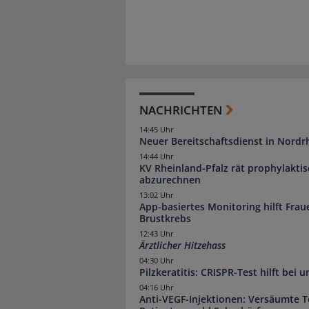
NACHRICHTEN
14:45 Uhr
Neuer Bereitschaftsdienst in Nordrh
14:44 Uhr
KV Rheinland-Pfalz rät prophylakti
abzurechnen
13:02 Uhr
App-basiertes Monitoring hilft Fra
Brustkrebs
12:43 Uhr
Ärztlicher Hitzehass
04:30 Uhr
Pilzkeratitis: CRISPR-Test hilft bei 
04:16 Uhr
Anti-VEGF-Injektionen: Versäumte 