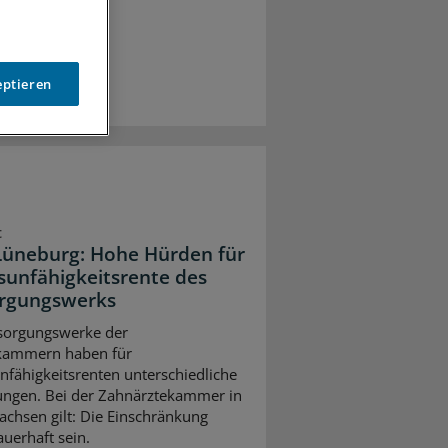
eptieren
t
üneburg: Hohe Hürden für
sunfähigkeitsrente des
rgungswerks
sorgungswerke der
kammern haben für
nfähigkeitsrenten unterschiedliche
ngen. Bei der Zahnärztekammer in
achsen gilt: Die Einschränkung
uerhaft sein.