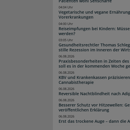
Patienten wohl Sehschärfe
04:04 Uhr
Vegetarische und vegane Ernährung
Vorerkrankungen
04:00 Uhr
Reiseimpfungen bei Kindern: Müsse
werden?
03:05 Uhr
Gesundheitsrechtler Thomas Schlege
stille Rezession im Inneren der Wirt
06.08.2026
Praxisbesonderheiten in Zeiten des
soll es in der kommenden Woche g
06.08.2026
KBV und Krankenkassen präzisieren
Cannabistherapie
06.08.2026
Reversible Nachtblindheit nach Adi
06.08.2026
Besserer Schutz vor Hitzewellen: G
veröffentlichen Erklärung
06.08.2026
Erst das trockene Auge – dann di