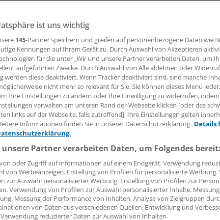
vatsphäre ist uns wichtig
chtungsstelle hatte im vergangenen Jahr viel mit Beitragsa
 der Auseinandersetzungen über die Abrechnung oder die m
nsere
145
-Partner speichern und greifen auf personenbezogene Daten wie 
t von Behandlungen ging hingegen zurück.
utige Kennungen auf Ihrem Gerät zu. Durch Auswahl von Akzeptieren aktivi
echnologien für die unter „Wir und unsere Partner verarbeiten Daten, um I
ellen“ aufgeführten Zwecke. Durch Auswahl von Alle ablehnen oder Widerruf
ng werden diese deaktiviert. Wenn Tracker deaktiviert sind, sind manche Inh
 Leserin, lieber Leser,
öglicherweise nicht mehr so relevant für Sie. Sie können dieses Menü jeder
um Ihre Einstellungen zu ändern oder Ihre Einwilligung zu widerrufen, indem
tändigen Beitrag können Sie lesen, sobald Sie sich eingelogg
nstellungen verwalten am unteren Rand der Webseite klicken [oder das sc
en links auf der Webseite, falls zutreffend]. Ihre Einstellungen gelten inner
Jetzt anmelden »
Kostenlos registriere
eitere Informationen finden Sie in unserer Datenschutzerklärung.
Details 
Datenschutzerklärung.
 vergessen?
 unsere Partner verarbeiten Daten, um Folgendes bereit
es Problem beim Login?
von oder Zugriff auf Informationen auf einem Endgerät. Verwendung reduzi
l von Werbeanzeigen. Erstellung von Profilen für personalisierte Werbung
dung ist mit wenigen Klicks erledigt und kostenlos.
en zur Auswahl personalisierter Werbung. Erstellung von Profilen zur Person
teile des kostenlosen Login:
en. Verwendung von Profilen zur Auswahl personalisierter Inhalte. Messung
ung. Messung der Performance von Inhalten. Analyse von Zielgruppen durch
r
Analysen, Hintergründe und Infografiken
inationen von Daten aus verschiedenen Quellen. Entwicklung und Verbess
 Verwendung reduzierter Daten zur Auswahl von Inhalten.
usive
Interviews und Praxis-Tipps