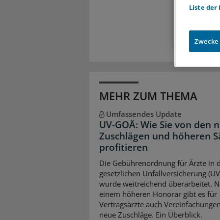
Liste der
Zugr
Zwecke
MEHR ZUM THEMA
Umfassendes Update
UV-GOÄ: Wie Sie von den 
Zuschlägen und höheren S
profitieren
Die Gebührenordnung für Ärzte in 
gesetzlichen Unfallversicherung (U
wurde weitreichend überarbeitet. 
einem höheren Honorar gibt es für
Vertragsärzte auch Vereinfachunge
neue Zuschläge. Ein Überblick.