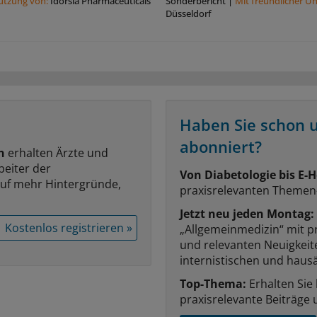
tützung von:
Idorsia Pharmaceuticals
Sonderbericht
|
Mit freundlicher U
Düsseldorf
Haben Sie schon 
abonniert?
n
erhalten Ärzte und
beiter der
Von Diabetologie bis E-H
auf mehr Hintergründe,
praxisrelevanten Themen
Jetzt neu jeden Montag:
Kostenlos registrieren »
„Allgemeinmedizin“ mit p
und relevanten Neuigkei
internistischen und hausä
Top-Thema:
Erhalten Sie
praxisrelevante Beiträge 