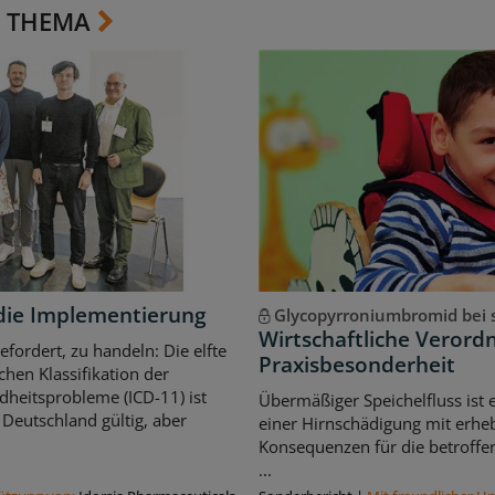
 THEMA
ür die Implementierung
Glycopyrroniumbromid bei s
Wirtschaftliche Veror
gefordert, zu handeln: Die elfte
Praxisbesonderheit
schen Klassifikation der
heitsprobleme (ICD-11) ist
Übermäßiger Speichelfluss ist
 Deutschland gültig, aber
einer Hirnschädigung mit erhe
Konsequenzen für die betroffe
...