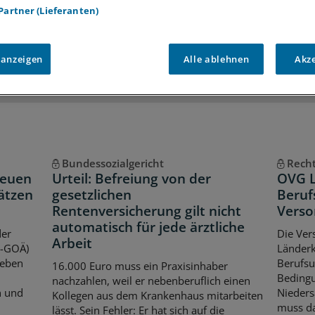
 Partner (Lieferanten)
iff auf alle
medizinischen Berichte und Kommentare
Voraussetzungen für den Zugang
 anzeigen
Alle ablehnen
Akz
Bundessozialgericht
Rech
neuen
Urteil: Befreiung von der
OVG L
ätzen
gesetzlichen
Beruf
Rentenversicherung gilt nicht
Verso
automatisch für jede ärztliche
der
Die Ver
Arbeit
V-GOÄ)
Länder
Neben
Berufsu
16.000 Euro muss ein Praxisinhaber
Bedingu
nachzahlen, weil er nebenberuflich einen
n und
Nieders
Kollegen aus dem Krankenhaus mitarbeiten
muss da
lässt. Sein Fehler: Er hat sich auf die