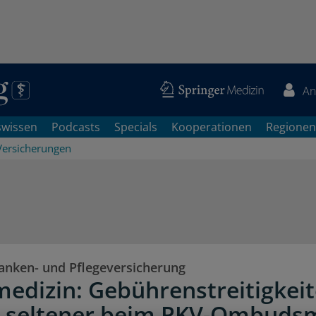
An
swissen
Podcasts
Specials
Kooperationen
Regionen
Versicherungen
ranken- und Pflegeversicherung
medizin: Gebührenstreitigkei
n seltener beim PKV-Ombud