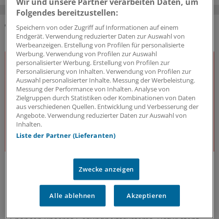
Wir und unsere Partner verarbeiten Daten, um
Folgendes bereitzustellen:
Speichern von oder Zugriff auf Informationen auf einem
DAS KÖNNTE SIE AUCH INTERESSIEREN
Endgerät. Verwendung reduzierter Daten zur Auswahl von
Werbeanzeigen. Erstellung von Profilen für personalisierte
Werbung. Verwendung von Profilen zur Auswahl
personalisierter Werbung. Erstellung von Profilen zur
Personalisierung von Inhalten. Verwendung von Profilen zur
Auswahl personalisierter Inhalte. Messung der Werbeleistung.
Messung der Performance von Inhalten. Analyse von
Zielgruppen durch Statistiken oder Kombinationen von Daten
aus verschiedenen Quellen. Entwicklung und Verbesserung der
Angebote. Verwendung reduzierter Daten zur Auswahl von
Inhalten.
Liste der Partner (Lieferanten)
J&J Open House
Zwecke anzeigen
Der Gesundheitsdialog
Expert:innen aus unterschiedlichsten Bereichen des
Alle ablehnen
Akzeptieren
Gesundheitswesens diskutieren – offen, kritisch und
lösungsorientiert – über die Herausforderungen und