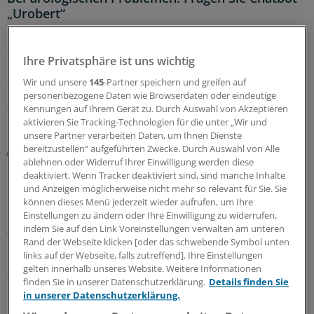
„Urobert“
Nein, es ist nicht immer Krebs: Anders als die üblichen
Suchmaschinen im Internet will das Chat-Angebot der
Ihre Privatsphäre ist uns wichtig
Uro-GmbH Nordrhein sachlicher informieren und
erstmal beruhigen statt zu verunsichern.
Wir und unsere
145
-Partner speichern und greifen auf
personenbezogene Daten wie Browserdaten oder eindeutige
31.07.2026
Kennungen auf Ihrem Gerät zu. Durch Auswahl von Akzeptieren
aktivieren Sie Tracking-Technologien für die unter „Wir und
unsere Partner verarbeiten Daten, um Ihnen Dienste
bereitzustellen“ aufgeführten Zwecke. Durch Auswahl von Alle
KBV legt Konzept vor
ablehnen oder Widerruf Ihrer Einwilligung werden diese
Elektronische Überweisung: So könnte sie in der
deaktiviert. Wenn Tracker deaktiviert sind, sind manche Inhalte
Praxis funktionieren
und Anzeigen möglicherweise nicht mehr so relevant für Sie. Sie
können dieses Menü jederzeit wieder aufrufen, um Ihre
Die elektronische Überweisung zählt zu den nächsten
Einstellungen zu ändern oder Ihre Einwilligung zu widerrufen,
Funktionen der Telematikinfrastruktur. Damit sie Praxen
indem Sie auf den Link Voreinstellungen verwalten am unteren
tatsächlich Entlastung und Mehrwert bietet, schlägt die
Rand der Webseite klicken [oder das schwebende Symbol unten
KBV ein Server-basiertes Verfahren vor.
links auf der Webseite, falls zutreffend]. Ihre Einstellungen
gelten innerhalb unseres Website. Weitere Informationen
30.07.2026
finden Sie in unserer Datenschutzerklärung.
Details finden Sie
in unserer Datenschutzerklärung.