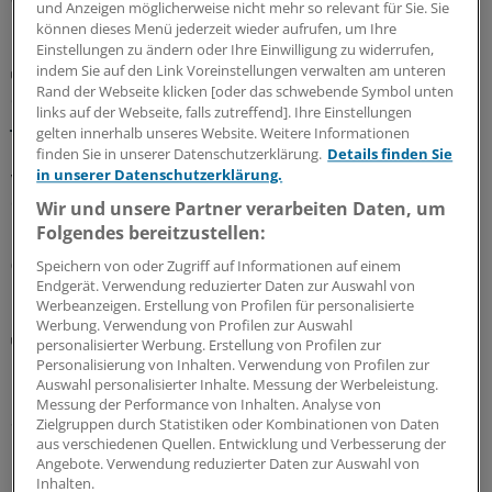
und Anzeigen möglicherweise nicht mehr so relevant für Sie. Sie
können dieses Menü jederzeit wieder aufrufen, um Ihre
Einstellungen zu ändern oder Ihre Einwilligung zu widerrufen,
indem Sie auf den Link Voreinstellungen verwalten am unteren
GKV-Spargesetz
Rand der Webseite klicken [oder das schwebende Symbol unten
Sparliste der KBV: So hoch könnten die Verluste
links auf der Webseite, falls zutreffend]. Ihre Einstellungen
jeder Praxis sein
gelten innerhalb unseres Website. Weitere Informationen
Die Kassenärztliche Bundesvereinigung hat eine Liste
finden Sie in unserer Datenschutzerklärung.
Details finden Sie
in unserer Datenschutzerklärung.
vorgelegt, in der sie die möglichen finanziellen Folgen
des GKV-Spargesetzes pro Ärztin bzw. Arzt auflistet. Die
Wir und unsere Partner verarbeiten Daten, um
Unterschiede zwischen Haus- und Fachärzten sind groß.
Folgendes bereitzustellen:
05.08.2026
Speichern von oder Zugriff auf Informationen auf einem
Endgerät. Verwendung reduzierter Daten zur Auswahl von
Werbeanzeigen. Erstellung von Profilen für personalisierte
Werbung. Verwendung von Profilen zur Auswahl
Digitaler Check
personalisierter Werbung. Erstellung von Profilen zur
Honorarabrechnung: Digitale Vorprüfung wird in
Personalisierung von Inhalten. Verwendung von Profilen zur
Nordrhein rege genutzt
Auswahl personalisierter Inhalte. Messung der Werbeleistung.
Messung der Performance von Inhalten. Analyse von
Seit Juni können nun auch Ärztinnen und Ärzte in
Zielgruppen durch Statistiken oder Kombinationen von Daten
Nordrhein ihre Honorarabrechnungen während des
aus verschiedenen Quellen. Entwicklung und Verbesserung der
Angebote. Verwendung reduzierter Daten zur Auswahl von
Quartals durchleuchten lassen. In den ersten beiden
Inhalten.