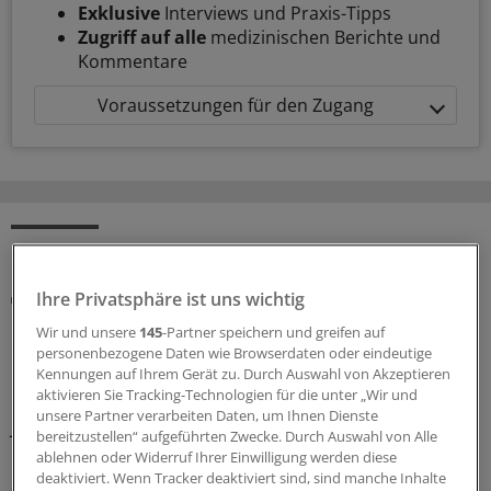
Exklusive
Interviews und Praxis-Tipps
Zugriff auf alle
medizinischen Berichte und
Kommentare
Voraussetzungen für den Zugang
MEHR ZUM THEMA
Abrechnung
Ihre Privatsphäre ist uns wichtig
KV Rheinland-Pfalz rät prophylaktisch weiterhin
Wir und unsere
145
-Partner speichern und greifen auf
ePA-Befüllung abzurechnen
personenbezogene Daten wie Browserdaten oder eindeutige
Kennungen auf Ihrem Gerät zu. Durch Auswahl von Akzeptieren
Honorar für ePA-Befüllung ist seit August Geschichte.
aktivieren Sie Tracking-Technologien für die unter „Wir und
Nicht so bei den Zahnärzten, die dürfen noch bis
unsere Partner verarbeiten Daten, um Ihnen Dienste
Jahresende. Das wollen KBV und KVen auch erreichen.
bereitzustellen“ aufgeführten Zwecke. Durch Auswahl von Alle
Doch hier gilt: Nur wer schreibt, der bleibt!
ablehnen oder Widerruf Ihrer Einwilligung werden diese
deaktiviert. Wenn Tracker deaktiviert sind, sind manche Inhalte
07.08.2026