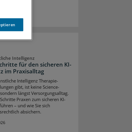
eptieren
liche Intelligenz
chritte für den sicheren KI-
z im Praxisalltag
nstliche Intelligenz Therapie-
ungen gibt, ist keine Science-
, sondern längst Versorgungsalltag.
Schritte Praxen zum sicheren KI-
 führen – und wie Sie sich
srechtlich absichern.
026