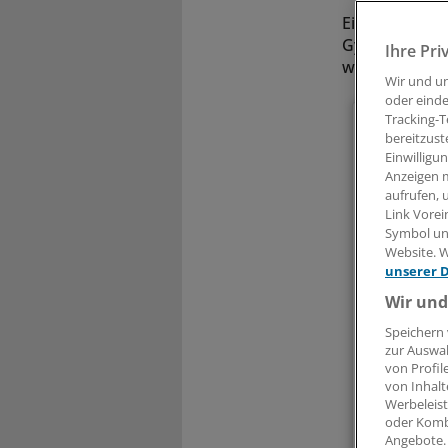
Ein Oberlande
Gynäkologen e
Ihre Pri
woraufhin di
Wir und u
oder einde
Tracking-T
Liebe
bereitzust
Einwilligu
den volls
Anzeigen m
aufrufen, 
Link Vorei
Symbol unt
Website. W
Kennwort
unserer 
Ein ander
Wir und
Die Anmel
Speichern 
Ihre Vor
zur Auswah
von Profil
Meh
von Inhalt
Werbeleist
Exkl
oder Komb
Zugr
Angebote.