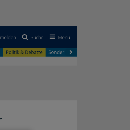
melden
Suche
Menü
Politik & Debatte
Sonderberichte
Newsletter
Jobb
r