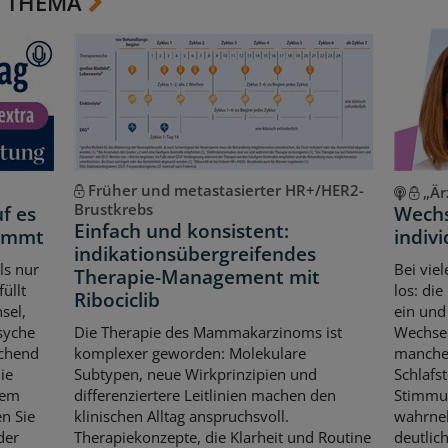
 THEMA
Früher und metastasierter HR+/HER2-
„Är
Brustkrebs
f es
Wechs
Einfach und konsistent:
kommt
indiv
indikationsübergreifendes
ls nur
Bei viel
Therapie-Management mit
üllt
los: di
Ribociclib
sel,
ein und
syche
Die Therapie des Mammakarzinoms ist
Wechse
echend
komplexer geworden: Molekulare
manche 
die
Subtypen, neue Wirkprinzipien und
Schlafs
dem
differenziertere Leitlinien machen den
Stimmu
n Sie
klinischen Alltag anspruchsvoll.
wahrneh
der
Therapiekonzepte, die Klarheit und Routine
deutlich