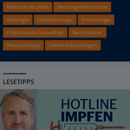
Menschen & Leben
Neurologie/Psychiatrie
Onkologie
Ophthalmologie
Pneumologie
PolitKompass Gesundheit
Rechtssplitter
Rheumatologie
Seltene Erkrankungen
LESETIPPS