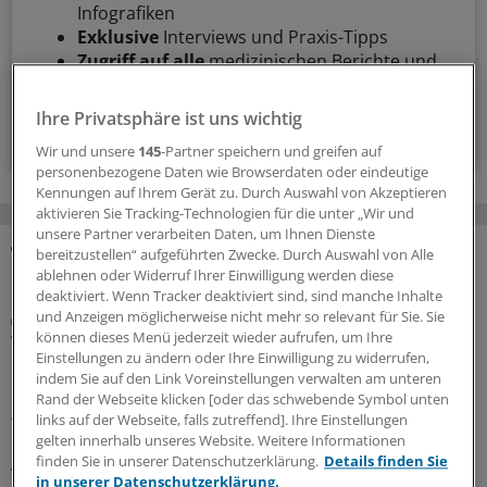
Infografiken
Exklusive
Interviews und Praxis-Tipps
Zugriff auf alle
medizinischen Berichte und
Kommentare
Ihre Privatsphäre ist uns wichtig
Voraussetzungen für den Zugang
Wir und unsere
145
-Partner speichern und greifen auf
personenbezogene Daten wie Browserdaten oder eindeutige
Kennungen auf Ihrem Gerät zu. Durch Auswahl von Akzeptieren
aktivieren Sie Tracking-Technologien für die unter „Wir und
unsere Partner verarbeiten Daten, um Ihnen Dienste
bereitzustellen“ aufgeführten Zwecke. Durch Auswahl von Alle
MEHR ZUM THEMA
ablehnen oder Widerruf Ihrer Einwilligung werden diese
deaktiviert. Wenn Tracker deaktiviert sind, sind manche Inhalte
und Anzeigen möglicherweise nicht mehr so relevant für Sie. Sie
Dermatologin Yael Adler gibt Tipps
können dieses Menü jederzeit wieder aufrufen, um Ihre
Wie man Hypochondern in der Praxis am besten
Einstellungen zu ändern oder Ihre Einwilligung zu widerrufen,
begegnet
indem Sie auf den Link Voreinstellungen verwalten am unteren
Hypochonder sind für jede Praxis eine Herausforderung.
Rand der Webseite klicken [oder das schwebende Symbol unten
links auf der Webseite, falls zutreffend]. Ihre Einstellungen
Wie man sie kommunikativ auffängt und wie man die
gelten innerhalb unseres Website. Weitere Informationen
Balance zwischen guter Versorgung und Vermeidung
finden Sie in unserer Datenschutzerklärung.
Details finden Sie
von Überdiagnostik wahrt, erklärt Kollegin
Yael Adler
im
in unserer Datenschutzerklärung.