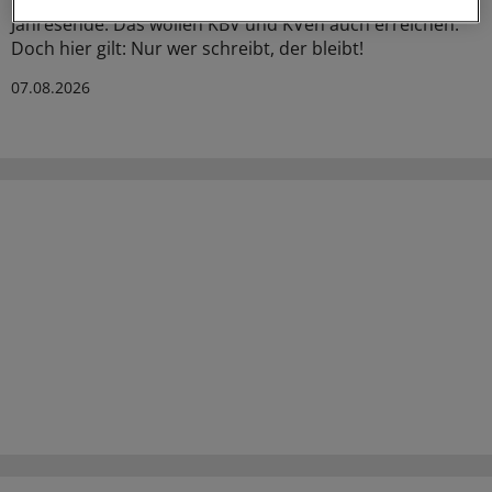
Nicht so bei den Zahnärzten, die dürfen noch bis
Jahresende. Das wollen KBV und KVen auch erreichen.
Doch hier gilt: Nur wer schreibt, der bleibt!
07.08.2026