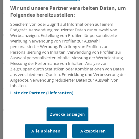
Interview.
Wir und unsere Partner verarbeiten Daten, um
09.08.2026
Folgendes bereitzustellen:
Speichern von oder Zugriff auf Informationen auf einem
Endgerät. Verwendung reduzierter Daten zur Auswahl von
Notfallversorgung
Werbeanzeigen. Erstellung von Profilen für personalisierte
Neuer Bereitschaftsdienst in Nordrhein ist ein
Werbung. Verwendung von Profilen zur Auswahl
personalisierter Werbung. Erstellung von Profilen zur
Erfolgsmodell
Personalisierung von Inhalten. Verwendung von Profilen zur
In nur zwölf Stunden waren die 6.000 Fahrdienste
Auswahl personalisierter Inhalte. Messung der Werbeleistung.
Messung der Performance von Inhalten. Analyse von
vergeben: Der neu strukturierte ärztliche
Zielgruppen durch Statistiken oder Kombinationen von Daten
Bereitschaftsdienst in Nordrhein wird gut angenommen.
aus verschiedenen Quellen. Entwicklung und Verbesserung der
Zuständig sind spezielle Kooperationsmediziner.
Angebote. Verwendung reduzierter Daten zur Auswahl von
Inhalten.
07.08.2026
Liste der Partner (Lieferanten)
Abrechnung
Zwecke anzeigen
KV Rheinland-Pfalz rät prophylaktisch weiterhin
ePA-Befüllung abzurechnen
Alle ablehnen
Akzeptieren
Honorar für ePA-Befüllung ist seit August Geschichte.