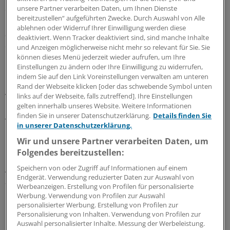
die Ablehnung der aktiven Sterbehilfe mit 38 Prozent bei
unsere Partner verarbeiten Daten, um Ihnen Dienste
bereitzustellen“ aufgeführten Zwecke. Durch Auswahl von Alle
Menschen, die regelmäßig in die Kirche gehen. Aber
ablehnen oder Widerruf Ihrer Einwilligung werden diese
auch unter ihnen sind die Befürworter mit 41 Prozent
deaktiviert. Wenn Tracker deaktiviert sind, sind manche Inhalte
die größere Gruppe.
und Anzeigen möglicherweise nicht mehr so relevant für Sie. Sie
können dieses Menü jederzeit wieder aufrufen, um Ihre
Einstellungen zu ändern oder Ihre Einwilligung zu widerrufen,
Lediglich 14 Prozent der aktiven Kirchgänger lehnen
indem Sie auf den Link Voreinstellungen verwalten am unteren
nach der Umfrage die passive Sterbehilfe ab, 68 Prozent
Rand der Webseite klicken [oder das schwebende Symbol unten
von ihnen befürworten die passive Sterbehilfe. Zwar
links auf der Webseite, falls zutreffend]. Ihre Einstellungen
gelten innerhalb unseres Website. Weitere Informationen
habe sich eine deutliche Mehrheit der Befragten (61
finden Sie in unserer Datenschutzerklärung.
Details finden Sie
versus 39 Prozent) bereits Gedanken über die
in unserer Datenschutzerklärung.
Möglichkeit einer ernsthaften Erkrankung oder
Wir und unsere Partner verarbeiten Daten, um
Pflegebedürftigkeit gemacht.
Folgendes bereitzustellen:
Speichern von oder Zugriff auf Informationen auf einem
Aktiv auf eine solche Situation vorbereitet hätten sich
Endgerät. Verwendung reduzierter Daten zur Auswahl von
aber nur 37 Prozent.
Werbeanzeigen. Erstellung von Profilen für personalisierte
Werbung. Verwendung von Profilen zur Auswahl
personalisierter Werbung. Erstellung von Profilen zur
Eine Patientenverfügung abgefasst haben 26 Prozent,
Personalisierung von Inhalten. Verwendung von Profilen zur
immerhin 43 Prozent planen es. 53 Prozent gehen
Auswahl personalisierter Inhalte. Messung der Werbeleistung.