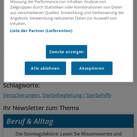
davon aus, dass sich Ärzte und Angehörige an das
Messung der Performance von Inhalten. Analyse von
Zielgruppen durch Statistiken oder Kombinationen von Daten
halten, was in der Verfügung steht.
aus verschiedenen Quellen. Entwicklung und Verbesserung der
Angebote. Verwendung reduzierter Daten zur Auswahl von
Die Skepsis gegenüber der Wirkung von
Inhalten.
Patientenverfügungen ist bei denen am größten, die
Liste der Partner (Lieferanten)
auch künftig keine abfassen wollen. Von ihnen glauben
nur 32 Prozent, dass sie so behandelt würden wie
festgelegt.
(iss)
Zwecke anzeigen
0
Alle ablehnen
Akzeptieren
Schlagworte:
Versicherungen
Sterbebegleitung / Sterbehilfe
Ihr Newsletter zum Thema
Beruf & Alltag
Die Sonntagslektüre: Lesen Sie Wissenswertes und