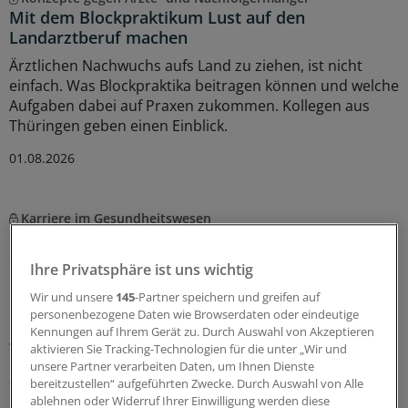
Mit dem Blockpraktikum Lust auf den
Landarztberuf machen
Ärztlichen Nachwuchs aufs Land zu ziehen, ist nicht
einfach. Was Blockpraktika beitragen können und welche
Aufgaben dabei auf Praxen zukommen. Kollegen aus
Thüringen geben einen Einblick.
01.08.2026
Karriere im Gesundheitswesen
Nebenberuflich promovieren: So klappt das mit
dem Doktortitel aus der Praxis heraus
Ihre Privatsphäre ist uns wichtig
Manche Ärztinnen und Ärzten entscheiden sich für eine
Wir und unsere
145
-Partner speichern und greifen auf
Promotion, wenn sie längst im Berufsleben stehen. Was
personenbezogene Daten wie Browserdaten oder eindeutige
bei einer erfolgreichen Dissertation helfen kann und
Kennungen auf Ihrem Gerät zu. Durch Auswahl von Akzeptieren
welche Stolpersteine es gibt.
aktivieren Sie Tracking-Technologien für die unter „Wir und
unsere Partner verarbeiten Daten, um Ihnen Dienste
20.07.2026
bereitzustellen“ aufgeführten Zwecke. Durch Auswahl von Alle
ablehnen oder Widerruf Ihrer Einwilligung werden diese