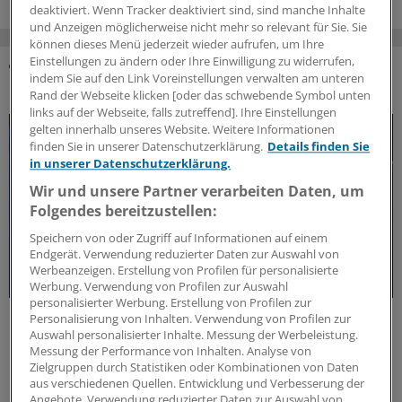
deaktiviert. Wenn Tracker deaktiviert sind, sind manche Inhalte
und Anzeigen möglicherweise nicht mehr so relevant für Sie. Sie
können dieses Menü jederzeit wieder aufrufen, um Ihre
Einstellungen zu ändern oder Ihre Einwilligung zu widerrufen,
indem Sie auf den Link Voreinstellungen verwalten am unteren
DAS KÖNNTE SIE AUCH INTERESSIEREN
Rand der Webseite klicken [oder das schwebende Symbol unten
links auf der Webseite, falls zutreffend]. Ihre Einstellungen
gelten innerhalb unseres Website. Weitere Informationen
finden Sie in unserer Datenschutzerklärung.
Details finden Sie
in unserer Datenschutzerklärung.
Wir und unsere Partner verarbeiten Daten, um
Folgendes bereitzustellen:
Speichern von oder Zugriff auf Informationen auf einem
Endgerät. Verwendung reduzierter Daten zur Auswahl von
Werbeanzeigen. Erstellung von Profilen für personalisierte
Werbung. Verwendung von Profilen zur Auswahl
personalisierter Werbung. Erstellung von Profilen zur
Forschungs-Update
Personalisierung von Inhalten. Verwendung von Profilen zur
Neue Antibiotika-Studie entschlüsselt
Auswahl personalisierter Inhalte. Messung der Werbeleistung.
Messung der Performance von Inhalten. Analyse von
besonderen Wirkmechanismus
Zielgruppen durch Statistiken oder Kombinationen von Daten
Für die Langzeitprophylaxe von Harnwegsinfektionen
aus verschiedenen Quellen. Entwicklung und Verbesserung der
Angebote. Verwendung reduzierter Daten zur Auswahl von